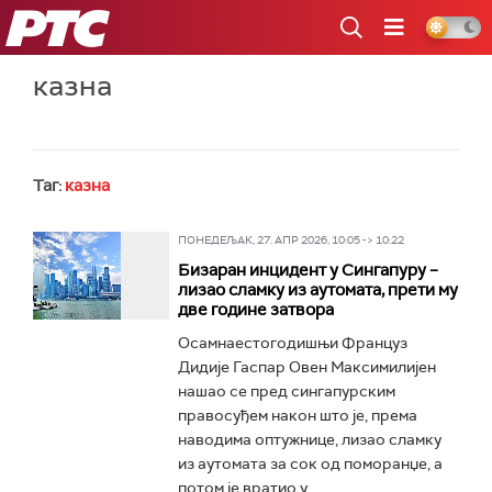
РТС
казна
Таг:
казна
ПОНЕДЕЉАК, 27. АПР 2026, 10:05 -> 10:22
Бизаран инцидент у Сингапуру –
лизао сламку из аутомата, прети му
две године затвора
Осамнаестогодишњи Француз
Дидије Гаспар Овен Максимилијен
нашао се пред сингапурским
правосуђем након што је, према
наводима оптужнице, лизао сламку
из аутомата за сок од поморанџе, а
потом је вратио у...