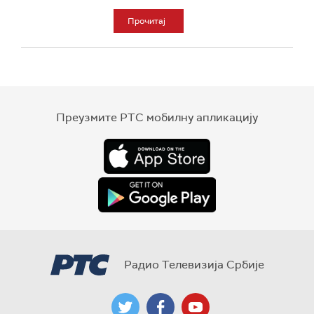
Прочитај
Преузмите РТС мобилну апликацију
Радио Телевизија Србије