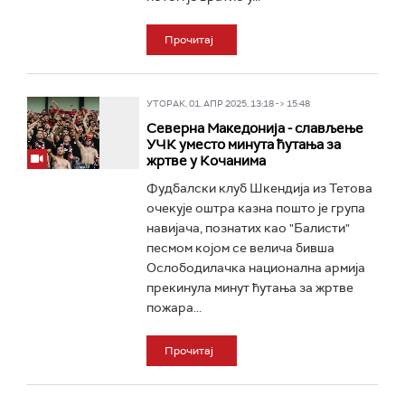
Прочитај
УТОРАК, 01. АПР 2025, 13:18 -> 15:48
Северна Македонија - слављење
УЧК уместо минута ћутања за
жртве у Кочанима
Фудбалски клуб Шкендија из Тетова
очекује оштра казна пошто је група
навијача, познатих као "Балисти"
песмом којом се велича бивша
Ослободилачка национална армија
прекинула минут ћутања за жртве
пожара...
Прочитај