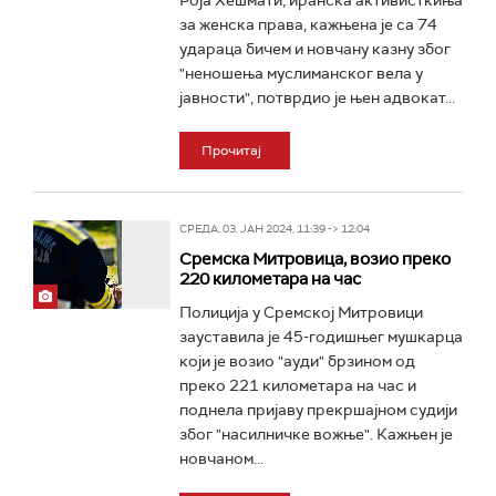
Роја Хешмати, иранска активисткиња
за женска права, кажњена је са 74
удараца бичем и новчану казну због
"неношења муслиманског вела у
јавности", потврдио је њен адвокат...
Прочитај
СРЕДА, 03. ЈАН 2024, 11:39 -> 12:04
Сремска Митровица, возио преко
220 километара на час
Полиција у Сремској Митровици
зауставила је 45-годишњег мушкарца
који је возио "ауди" брзином од
преко 221 километара на час и
поднела пријаву прекршајном судији
због "насилничке вожње". Кажњен је
новчаном...