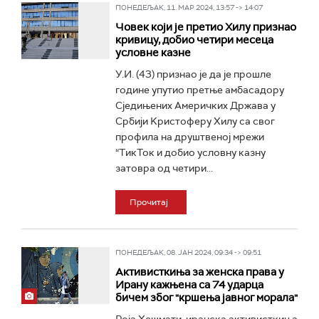
ПОНЕДЕЉАК, 11. МАР 2024, 13:57 -> 14:07
Човек који је претио Хилу признао
кривицу, добио четири месеца
условне казне
У.И. (43) признао је да је прошле
године упутио претње амбасадору
Сједињених Америчких Држава у
Србији Kристоферу Хилу са свог
профила на друштвеној мрежи
“ТикТок и добио условну казну
затовра од четири...
Прочитај
ПОНЕДЕЉАК, 08. ЈАН 2024, 09:34 -> 09:51
Активисткиња за женска права у
Ирану кажњена са 74 ударца
бичем због "кршења јавног морала"