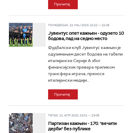
Прочитај
ПОНЕДЕЉАК, 22. МАЈ 2023, 22:22 -> 22:28
Јувентус опет кажњен - одузето 10
бодова, пад на седмо место
Фудбалски клуб Јувентус кажњен је
одузимањем десет бодова на табели
италијанске Серије А због
финансијских превара приликом
трансфера играча, преносе
италијански медији...
Прочитај
ПЕТАК, 21. АПР 2023, 23:01 -> 23:08
Партизан кажњен - 170. "вечити
дерби" без публике