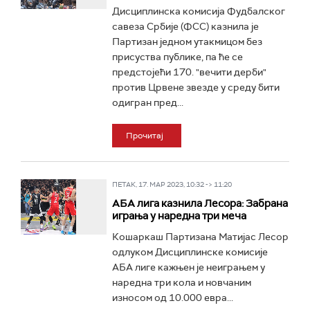
Дисциплинска комисија Фудбалског
савеза Србије (ФСС) казнила је
Партизан једном утакмицом без
присуства публике, па ће се
предстојећи 170. "вечити дерби"
против Црвене звезде у среду бити
одигран пред...
Прочитај
ПЕТАК, 17. МАР 2023, 10:32 -> 11:20
АБА лига казнила Лесора: Забрана
играња у наредна три меча
Кошаркаш Партизана Матијас Лесор
одлуком Дисциплинске комисије
АБА лиге кажњен је неиграњем у
наредна три кола и новчаним
износом од 10.000 евра...