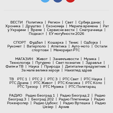
|
|
|
|
ВЕСТИ
Политика
Регион
Свет
Србија данас
|
|
|
|
Хроника
Друштво
Економија
Мерила времена
Рат
|
|
|
|
у Украјини
Време
Сервисне вести
Сматрачница
|
Подкаст
ЕУ могућности 2026
|
|
|
|
СПОРТ
Фудбал
Кошарка
Тенис
Одбојка
|
|
|
|
Рукомет
Ватерполо
Атлетика
Ауто-мото
Остали
|
спортови
Меморијал РТС
|
|
|
МАГАЗИН
Живот
Занимљивости
Музика
|
|
|
|
Технологијa
Путујемо
Свет познатих
Здравље
|
|
|
|
Филм и ТВ
Наука
Природа
Дигитални предузетник
|
За мале велике хероје
Наизглед здрав
|
|
|
|
|
ТВ
РТС 1
РТС 2
РТС 3
РТС Свет
РТС Наука
|
|
|
|
РТС Драма
РТС Живот
РТС Класика
РТС Коло
|
|
РТС Трезор
РТС Музика
РТС Полетарац
|
|
РАДИО
Радио Београд 1
Радио Београд 2
Радио
|
|
|
Београд 3
Београд 202
Радио Плетеница
Радио
|
|
|
Рокенролер
Радио Џубокс
Радио Вртешка
Радио
|
Џезер
Архив