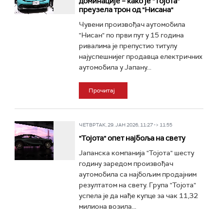
доминације – како је "Тојота"
преузела трон од "Нисана"
Чувени произвођач аутомобила
"Нисан" по први пут у 15 година
ривалима је препустио титулу
најуспешнијег продавца електричних
аутомобила у Јапану...
Прочитај
ЧЕТВРТАК, 29. ЈАН 2026, 11:27 -> 11:55
"Тојота" опет најбоља на свету
Јапанска компанија "Тојота" шесту
годину заредом произвођач
аутомобила са најбољим продајним
резултатом на свету. Група "Тојота"
успела је да нађе купце за чак 11,32
милиона возила...