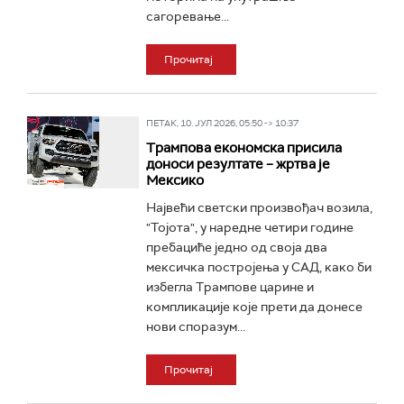
сагоревање...
Прочитај
ПЕТАК, 10. ЈУЛ 2026, 05:50 -> 10:37
Трампова економска присила
доноси резултате – жртва је
Мексико
Највећи светски произвођач возила,
"Тојота", у наредне четири године
пребациће једно од своја два
мексичка постројења у САД, како би
избегла Трампове царине и
компликације које прети да донесе
нови споразум...
Прочитај