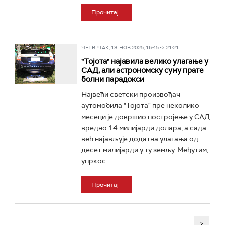
Прочитај
ЧЕТВРТАК, 13. НОВ 2025, 16:45 -> 21:21
"Тојота" најавила велико улагање у
САД, али астрономску суму прате
болни парадокси
Највећи светски произвођач
аутомобила "Тојота" пре неколико
месеци је довршио постројење у САД
вредно 14 милијарди долара, а сада
већ најављује додатна улагања од
десет милијарди у ту земљу. Међутим,
упркос...
Прочитај
>