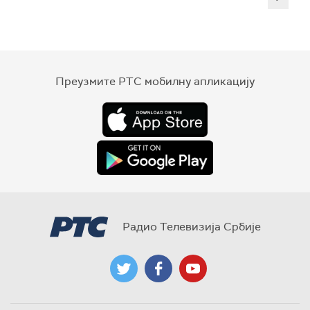
Преузмите РТС мобилну апликацију
Радио Телевизија Србије