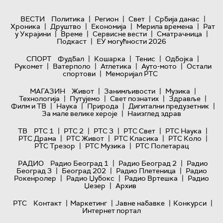
|
|
|
|
ВЕСТИ
Политика
Регион
Свет
Србија данас
|
|
|
|
Хроника
Друштво
Економија
Мерила времена
Рат
|
|
|
|
у Украјини
Време
Сервисне вести
Сматрачница
|
Подкаст
ЕУ могућности 2026
|
|
|
|
СПОРТ
Фудбал
Кошарка
Тенис
Одбојка
|
|
|
|
Рукомет
Ватерполо
Атлетика
Ауто-мото
Остали
|
спортови
Меморијал РТС
|
|
|
МАГАЗИН
Живот
Занимљивости
Музика
|
|
|
|
Технологијa
Путујемо
Свет познатих
Здравље
|
|
|
|
Филм и ТВ
Наука
Природа
Дигитални предузетник
|
За мале велике хероје
Наизглед здрав
|
|
|
|
|
ТВ
РТС 1
РТС 2
РТС 3
РТС Свет
РТС Наука
|
|
|
|
РТС Драма
РТС Живот
РТС Класика
РТС Коло
|
|
РТС Трезор
РТС Музика
РТС Полетарац
|
|
РАДИО
Радио Београд 1
Радио Београд 2
Радио
|
|
|
Београд 3
Београд 202
Радио Плетеница
Радио
|
|
|
Рокенролер
Радио Џубокс
Радио Вртешка
Радио
|
Џезер
Архив
|
|
|
|
РТС
Контакт
Маркетинг
Јавне набавке
Конкурси
Интернет портал