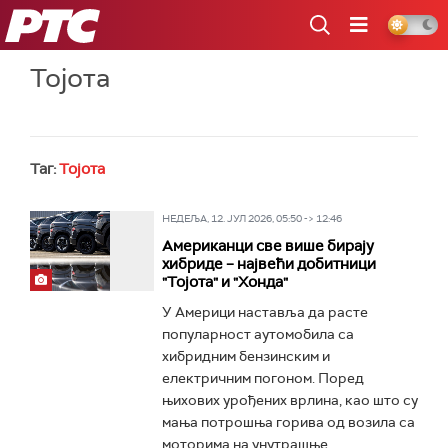
РТС
Тојота
Таг:
Тојота
НЕДЕЉА, 12. ЈУЛ 2026, 05:50 -> 12:46
Американци све више бирају
хибриде – највећи добитници
"Тојота" и "Хонда"
У Америци наставља да расте
популарност аутомобила са
хибридним бензинским и
електричним погоном. Поред
њихових урођених врлина, као што су
мања потрошња горива од возила са
моторима на унутрашње