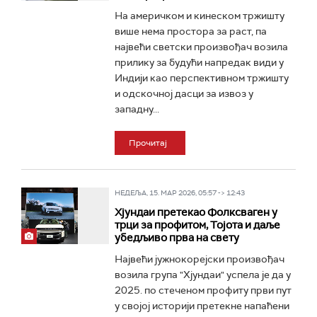
На америчком и кинеском тржишту
више нема простора за раст, па
највећи светски произвођач возила
прилику за будући напредак види у
Индији као перспективном тржишту
и одскочној дасци за извоз у
западну...
Прочитај
НЕДЕЉА, 15. МАР 2026, 05:57 -> 12:43
Хјундаи претекао Фолксваген у
трци за профитом, Тојота и даље
убедљиво прва на свету
Највећи јужнокорејски произвођач
возила група "Хјундаи" успела је да у
2025. по стеченом профиту први пут
у својој историји претекне напаћени