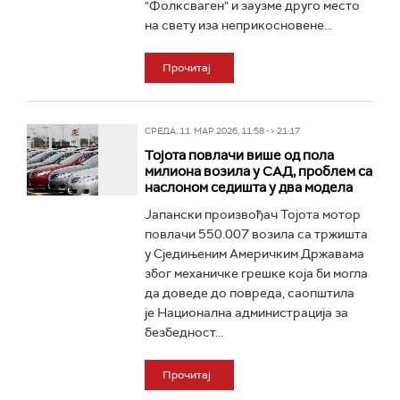
"Фолксваген" и заузме друго место
на свету иза неприкосновене...
Прочитај
СРЕДА, 11. МАР 2026, 11:58 -> 21:17
Тојота повлачи више од пола
милиона возила у САД, проблем са
наслоном седишта у два модела
Јапански произвођач Тојота мотор
повлачи 550.007 возила са тржишта
у Сједињеним Америчким Државама
због механичке грешке која би могла
да доведе до повреда, саопштила
је Национална администрација за
безбедност...
Прочитај