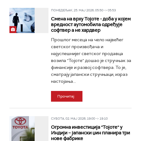
ПОНЕДЕЉАК, 25. МАЈ 2026, 05:50 -> 05:53
Смена на врху Тојоте - доба у којем
вредност аутомобила одређује
софтвер а не хардвер
Прошлог месеца на чело највећег
светског произвођача и
најуспешнијег светског продавца
возила "Тојоте" дошао је стручњак за
финансије и развој софтвера. То је,
сматрају јапански стручњаци, израз
настојања...
Прочитај
СУБОТА, 02. МАЈ 2026, 19:00 -> 19:10
Огромна инвестиција "Тојоте" у
Индији – јапански џин планира три
нове фабрике