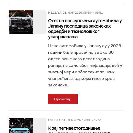
НЕДЕЉА, 01. МАР 2026, 05:50 -> 05:51
Осетна поскупљења аутомобила у
Јапану последица законских
одредби и технолошког
усавршавања
Цене аутомобила у Јапану су у 2025.
години биле просечно за око 30
одсто више него десет година
раније, не само због инфлације, већ у
знатној мери и због технолошких
унапређења, од којих многе кроз
законске...
Прочитај
СУБОТА, 14. ФЕБ 2026, 19:30 -> 19:51
Крај петнаестогодишње