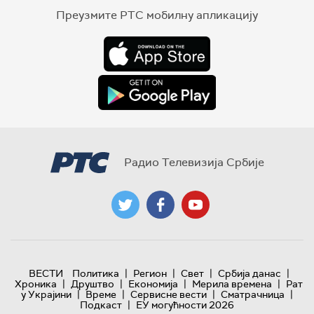
Преузмите РТС мобилну апликацију
Радио Телевизија Србије
|
|
|
|
ВЕСТИ
Политика
Регион
Свет
Србија данас
|
|
|
|
Хроника
Друштво
Економија
Мерила времена
Рат
|
|
|
|
у Украјини
Време
Сервисне вести
Сматрачница
|
Подкаст
ЕУ могућности 2026