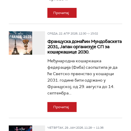
Прочитај
СРЕДА, 22. АПР 2026, 12:30 -> 15:02
Француска домаћин Мундобаскета
2031, Јапан организује СП за
кошаркашице 2030.
Међународна кошаркашка
федерација (Фиба) саопштила је да
ће Светско првенство у кошарци
2031. године бити одржано у
Француској, од 29. августа до 14.
септембра...
Прочитај
ЧЕТВРТАК, 29. ЈАН 2026, 11:28 -> 11:36