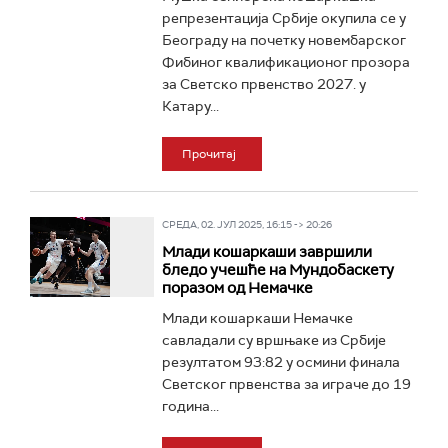
репрезентација Србије окупила се у
Београду на почетку новембарског
Фибиног квалификационог прозора
за Светско првенство 2027. у
Катару...
Прочитај
СРЕДА, 02. ЈУЛ 2025, 16:15 -> 20:26
Млади кошаркаши завршили
бледо учешће на Мундобаскету
поразом од Немачке
Млади кошаркаши Немачке
савладали су вршњаке из Србије
резултатом 93:82 у осмини финала
Светског првенства за играче до 19
година...