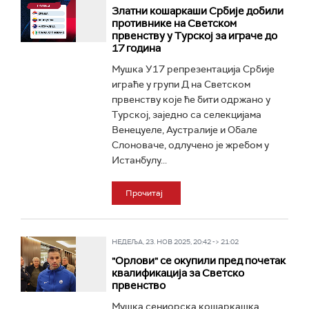
Златни кошаркаши Србије добили
противнике на Светском
првенству у Турској за играче до
17 година
Мушка У17 репрезентација Србије
играће у групи Д на Светском
првенству које ће бити одржано у
Турској, заједно са селекцијама
Венецуеле, Аустралије и Обале
Слоноваче, одлучено је жребом у
Истанбулу...
Прочитај
НЕДЕЉА, 23. НОВ 2025, 20:42 -> 21:02
"Орлови" се окупили пред почетак
квалификација за Светско
првенство
Мушка сениорска кошаркашка