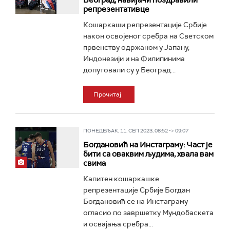
Београд, навијачи поздравили
репрезентативце
Кошаркаши репрезентације Србије
након освојеног сребра на Светском
првенству одржаном у Јапану,
Индонезији и на Филипинима
допутовали су у Београд...
Прочитај
ПОНЕДЕЉАК, 11. СЕП 2023, 08:52 -> 09:07
Богдановић на Инстаграму: Част је
бити са оваквим људима, хвала вам
свима
Капитен кошаркашке
репрезентације Србије Богдан
Богдановић се на Инстаграму
огласио по завршетку Мундобаскета
и освајања сребра...