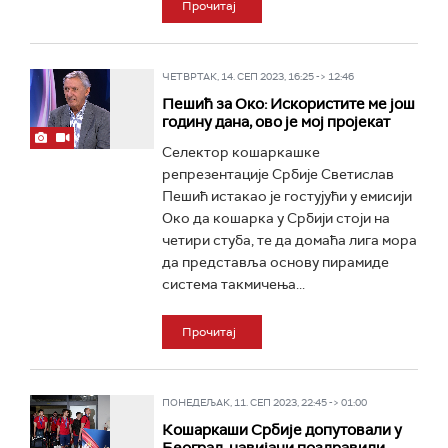
Прочитај
ЧЕТВРТАК, 14. СЕП 2023, 16:25 -> 12:46
Пешић за Око: Искористите ме још
годину дана, ово је мој пројекат
Селектор кошаркашке
репрезентације Србије Светислав
Пешић истакао је гостујући у емисији
Око да кошарка у Србији стоји на
четири стуба, те да домаћа лига мора
да представља основу пирамиде
система такмичења...
Прочитај
ПОНЕДЕЉАК, 11. СЕП 2023, 22:45 -> 01:00
Кошаркаши Србије допутовали у