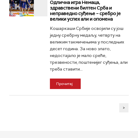
Одлична игра Немаца,
здравствени билтен Срба и
неправедно суђење – сребро је
велики успех али и опомена
Кошаркаши Србије освојили су још
једну сребрну медаљу, четврту на
великим такмичењима у последњих
десет година. За ново злато,
недостајало је мало среће,
трезвености, поштенијег суђења, али
треба ставити...
Прочитај
>