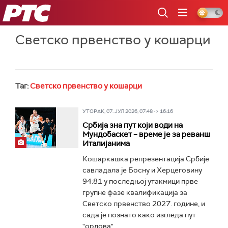
РТС
Светско првенство у кошарци
Таг:
Светско првенство у кошарци
УТОРАК, 07. ЈУЛ 2026, 07:48 -> 16:16
Србија зна пут који води на
Мундобаскет – време је за реванш
Италијанима
Кошаркашка репрезентација Србије
савладала је Босну и Херцеговину
94:81 у последњој утакмици прве
групне фазе квалификација за
Светско првенство 2027. године, и
сада је познато како изгледа пут
"орлова"...