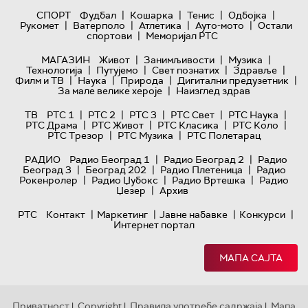
|
|
|
|
СПОРТ
Фудбал
Кошарка
Тенис
Одбојка
|
|
|
|
Рукомет
Ватерполо
Атлетика
Ауто-мото
Остали
|
спортови
Меморијал РТС
|
|
|
МАГАЗИН
Живот
Занимљивости
Музика
|
|
|
|
Технологијa
Путујемо
Свет познатих
Здравље
|
|
|
|
Филм и ТВ
Наука
Природа
Дигитални предузетник
|
За мале велике хероје
Наизглед здрав
|
|
|
|
|
ТВ
РТС 1
РТС 2
РТС 3
РТС Свет
РТС Наука
|
|
|
|
РТС Драма
РТС Живот
РТС Класика
РТС Коло
|
|
РТС Трезор
РТС Музика
РТС Полетарац
|
|
РАДИО
Радио Београд 1
Радио Београд 2
Радио
|
|
|
Београд 3
Београд 202
Радио Плетеница
Радио
|
|
|
Рокенролер
Радио Џубокс
Радио Вртешка
Радио
|
Џезер
Архив
|
|
|
|
РТС
Контакт
Маркетинг
Јавне набавке
Конкурси
Интернет портал
МАПА САЈТА
Приватност
Copyright
Правила употребе садржаја
Мапа
|
|
|