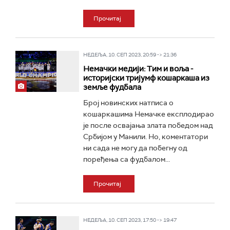
Прочитај
НЕДЕЉА, 10. СЕП 2023, 20:59 -> 21:36
Немачки медији: Тим и воља -
историјски тријумф кошаркаша из
земље фудбала
Број новинских натписа о
кошаркашима Немачке експлодирао
је после освајања злата победом над
Србијом у Манили. Но, коментатори
ни сада не могу да побегну од
поређења са фудбалом...
Прочитај
НЕДЕЉА, 10. СЕП 2023, 17:50 -> 19:47