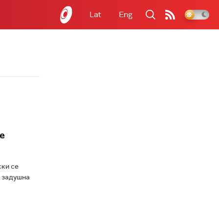
Lat
Eng
е
ски се
4 задушна