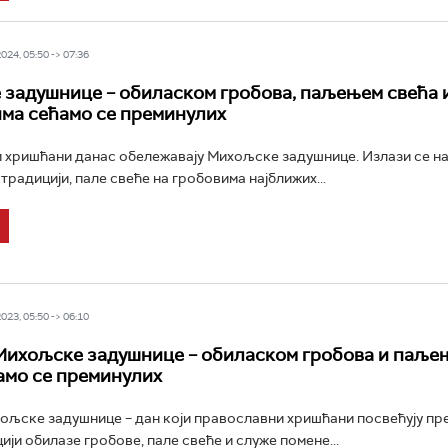
24, 05:50 -> 07:36
задушнице – обиласком гробова, паљењем свећа 
ма сећамо се преминулих
хришћани данас обележавају Михољске задушнице. Излази се на
 традицији, пале свеће на гробовима најближих...
23, 05:50 -> 06:10
Михољске задушнице – обиласком гробова и паље
амо се преминулих
ољске задушнице – дан који православни хришћани посвећују пр
ији обилазе гробове, пале свеће и служе помене...