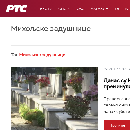
РТС
ВЕСТИ
СПОРТ
OKO
МАГАЗИН
ТВ
Р
Михољске задушнице
Таг:
Михољске задушнице
СУБОТА, 11. ОКТ 20
Данас су 
преминул
Православна 
сећамо оних 
дана - суботе
Прочитај