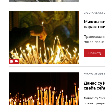
СУБОТА, 05. ОКТ 20
Михољске 
парастоси
Православни 
где се, према
Прочитај
СУБОТА, 07. ОКТ 20
Данас су 
свећа сећ
Данас су Мих
према традиц