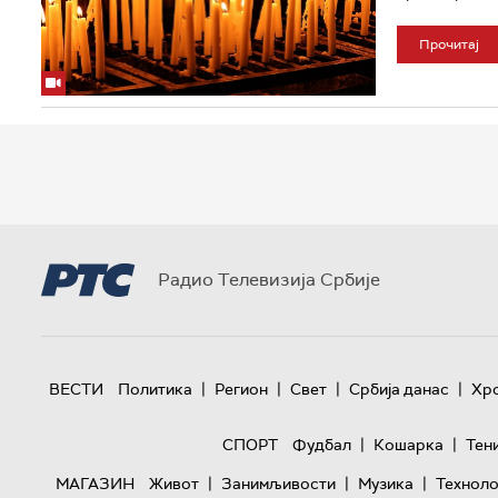
Прочитај
Радио Телевизија Србије
|
|
|
|
ВЕСТИ
Политика
Регион
Свет
Србија данас
Хр
|
|
СПОРТ
Фудбал
Кошарка
Тен
|
|
|
МАГАЗИН
Живот
Занимљивости
Музика
Техноло