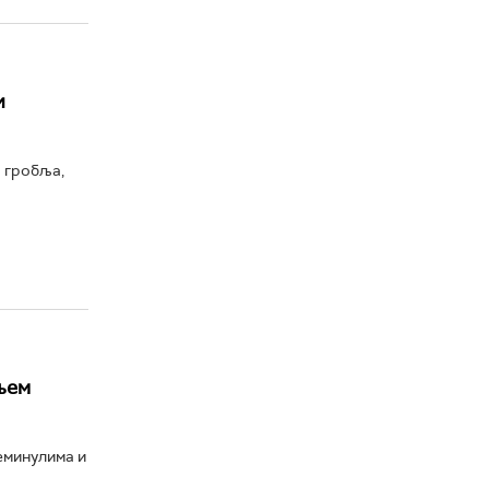
и
 гробља,
њем
еминулима и