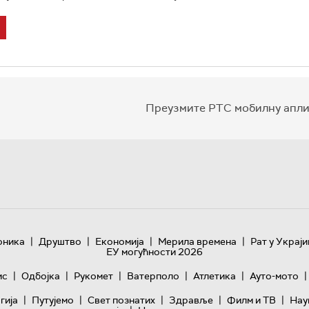
Преузмите РТС мобилну апли
|
|
|
|
оника
Друштво
Економија
Мерила времена
Рат у Украји
ЕУ могућности 2026
|
|
|
|
|
|
ис
Одбојка
Рукомет
Ватерполо
Атлетика
Ауто-мото
|
|
|
|
|
гијa
Путујемо
Свет познатих
Здравље
Филм и ТВ
Нау