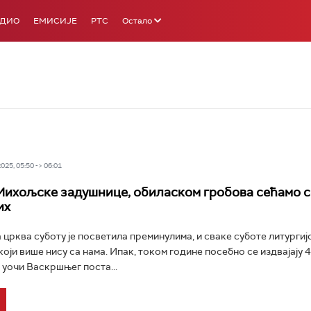
АДИО
ЕМИСИЈЕ
РТС
Остало
25, 05:50 -> 06:01
Михољске задушнице, обиласком гробова сећамо с
их
црква суботу је посветила преминулима, и сваке суботе литургиј
који више нису са нама. Ипак, током године посебно се издвајају 
 уочи Васкршњег поста...