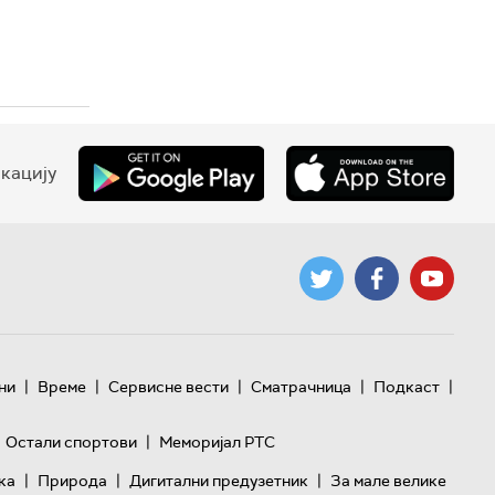
кацију
|
|
|
|
|
ни
Време
Сервисне вести
Сматрачница
Подкаст
|
Остали спортови
Меморијал РТС
|
|
|
ка
Природа
Дигитални предузетник
За мале велике