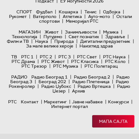
|
Подкаст
ЕУ могућности 2026
|
|
|
|
СПОРТ
Фудбал
Кошарка
Тенис
Одбојка
|
|
|
|
Рукомет
Ватерполо
Атлетика
Ауто-мото
Остали
|
спортови
Меморијал РТС
|
|
|
МАГАЗИН
Живот
Занимљивости
Музика
|
|
|
|
Технологијa
Путујемо
Свет познатих
Здравље
|
|
|
|
Филм и ТВ
Наука
Природа
Дигитални предузетник
|
За мале велике хероје
Наизглед здрав
|
|
|
|
|
ТВ
РТС 1
РТС 2
РТС 3
РТС Свет
РТС Наука
|
|
|
|
РТС Драма
РТС Живот
РТС Класика
РТС Коло
|
|
РТС Трезор
РТС Музика
РТС Полетарац
|
|
РАДИО
Радио Београд 1
Радио Београд 2
Радио
|
|
|
Београд 3
Београд 202
Радио Плетеница
Радио
|
|
|
Рокенролер
Радио Џубокс
Радио Вртешка
Радио
|
Џезер
Архив
|
|
|
|
РТС
Контакт
Маркетинг
Јавне набавке
Конкурси
Интернет портал
МАПА САЈТА