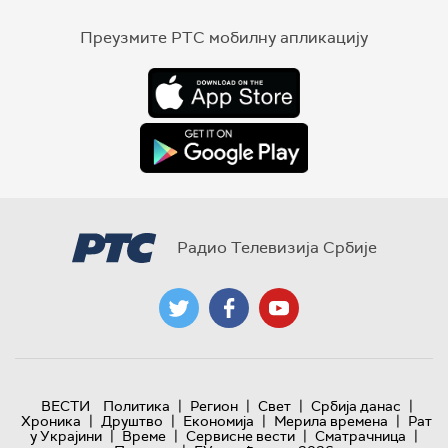
Преузмите РТС мобилну апликацију
Радио Телевизија Србије
|
|
|
|
ВЕСТИ
Политика
Регион
Свет
Србија данас
|
|
|
|
Хроника
Друштво
Економија
Мерила времена
Рат
|
|
|
|
у Украјини
Време
Сервисне вести
Сматрачница