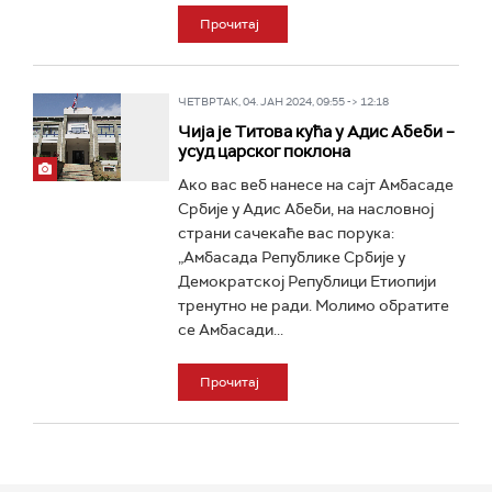
Прочитај
ЧЕТВРТАК, 04. ЈАН 2024, 09:55 -> 12:18
Чија је Титова кућа у Адис Абеби –
усуд царског поклона
Ако вас веб нанесе на сајт Амбасаде
Србије у Адис Абеби, на насловној
страни сачекаће вас порука:
„Амбасада Републике Србије у
Демократској Републици Етиопији
тренутно не ради. Молимо обратите
се Амбасади...
Прочитај