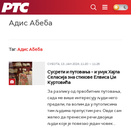
РТС
Адис Абеба
Таг:
Адис Абеба
СУБОТА, 13. ЈАН 2024, 11:20 -> 11:26
Сусрети и путовања – и унук Хајла
Селасија зна стихове Елвиса Џи
Куртовића
За разлику од првобитних путовања,
сада ме више интересују људи него
предели, па волим да у путописима
тим људима препустим реч. Овде сам
желео да пренесем речи двојице
људи које је повезао један човек...