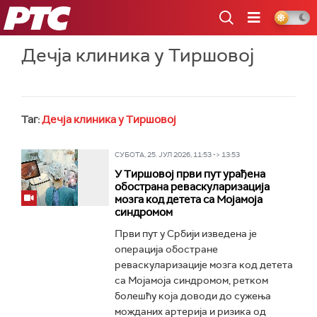
РТС
Дечја клиника у Тиршовој
Таг:
Дечја клиника у Тиршовој
СУБОТА, 25. ЈУЛ 2026, 11:53 -> 13:53
У Тиршовој први пут урађена
обострана реваскуларизација
мозга код детета са Мојамојa
синдромом
Први пут у Србији изведена је
операција обостране
реваскуларизације мозга код детета
са Мојамојa синдромом, ретком
болешћу која доводи до сужења
можданих артерија и ризика од