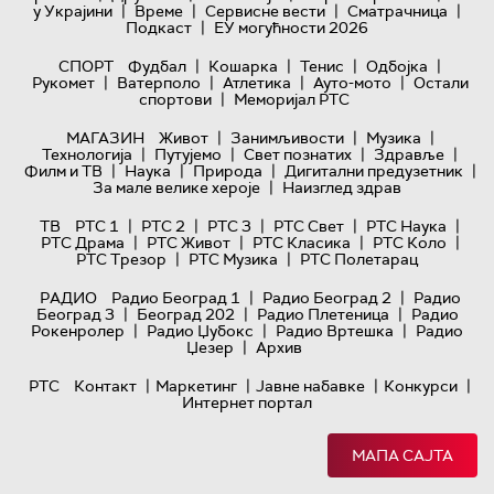
|
|
|
|
у Украјини
Време
Сервисне вести
Сматрачница
|
Подкаст
ЕУ могућности 2026
|
|
|
|
СПОРТ
Фудбал
Кошарка
Тенис
Одбојка
|
|
|
|
Рукомет
Ватерполо
Атлетика
Ауто-мото
Остали
|
спортови
Меморијал РТС
|
|
|
МАГАЗИН
Живот
Занимљивости
Музика
|
|
|
|
Технологијa
Путујемо
Свет познатих
Здравље
|
|
|
|
Филм и ТВ
Наука
Природа
Дигитални предузетник
|
За мале велике хероје
Наизглед здрав
|
|
|
|
|
ТВ
РТС 1
РТС 2
РТС 3
РТС Свет
РТС Наука
|
|
|
|
РТС Драма
РТС Живот
РТС Класика
РТС Коло
|
|
РТС Трезор
РТС Музика
РТС Полетарац
|
|
РАДИО
Радио Београд 1
Радио Београд 2
Радио
|
|
|
Београд 3
Београд 202
Радио Плетеница
Радио
|
|
|
Рокенролер
Радио Џубокс
Радио Вртешка
Радио
|
Џезер
Архив
|
|
|
|
РТС
Контакт
Маркетинг
Јавне набавке
Конкурси
Интернет портал
МАПА САЈТА