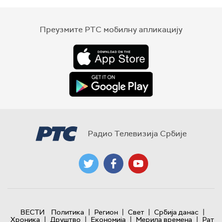
Преузмите РТС мобилну апликацију
Радио Телевизија Србије
|
|
|
|
ВЕСТИ
Политика
Регион
Свет
Србија данас
|
|
|
|
Хроника
Друштво
Економија
Мерила времена
Рат