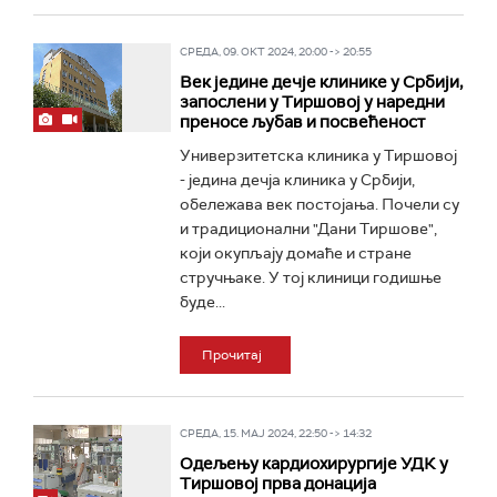
СРЕДА, 09. ОКТ 2024, 20:00 -> 20:55
Век једине дечје клинике у Србији,
запослени у Тиршовој у наредни
преносе љубав и посвећеност
Универзитетска клиника у Тиршовој
- једина дечја клиника у Србији,
обележава век постојања. Почели су
и традиционални "Дани Тиршове",
који окупљају домаће и стране
стручњаке. У тој клиници годишње
буде...
Прочитај
СРЕДА, 15. МАЈ 2024, 22:50 -> 14:32
Одељењу кардиохирургије УДК у
Тиршовој прва донација