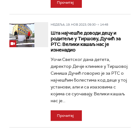
Прочитај
НЕДЕЉА, 19. НОВ 2023, 09:30 -> 14:48
Шта најчешће доводи децу и
родитеље у Тиршову, Дучић за
РТС: Велики кашаљ нас је
изненадио
Уочи Светског дана детета,
директор Дечје клинике у Тиршовој
Синиша Дучић говорио је за РТС о
најчешћим болестима код деце у тој
установи, али и са изазовима с
којима се суочавају. Велики кашаљ
нас је...
Прочитај