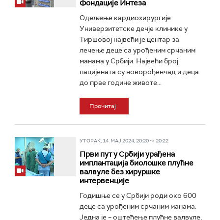
Фондације Интеза
Одељење кардиохирургије
Универзитетске дечје клинике у
Тиршовој највећи је центар за
лечење деце са урођеним срчаним
манама у Србији. Највећи број
пацијената су новорођенчад и деца
до прве године животе...
Прочитај
УТОРАК, 14. МАЈ 2024, 20:20 -> 20:22
Први пут у Србији урађена
имплантација биолошке плућне
валвуле без хируршке
интервенције
Годишње се у Србији роди око 600
деце са урођеним срчаним манама.
Једна је – оштећење плућне валвуле,