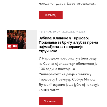
можданог удара. Деветогодишња...
Прочитај
ЧЕТВРТАК, 10. ОКТ 2024, 22:20 -> 22:33
Јубилеј Клинике у Тиршовој:
Признање за бригу и љубав према
најмлађима за генерације
стручњака
У Народном позоришту у Београду
на Свечаној академији обележено је
100 година постојања
Универзитетске дечје клинике у
Тиршовој. Премијер Србије Милош
Вучевић изјавио је да јубилеј показује
континуитет...
Прочитај