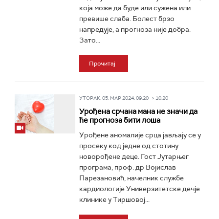
која може да буде или сужена или
превише слаба. Болест брзо
напредује, а прогноза није добра.
Зато...
Прочитај
УТОРАК, 05. МАР 2024, 09:20 -> 10:20
Урођена срчана мана не значи да
ће прогноза бити лоша
Урођене аномалије срцa jављају се у
просеку код једне од стотину
новорођене деце. Гост Јутарњег
програма, проф. др Војислав
Парезановић, начелник службе
кардиологије Универзитетске дечје
клинике у Тиршовој...