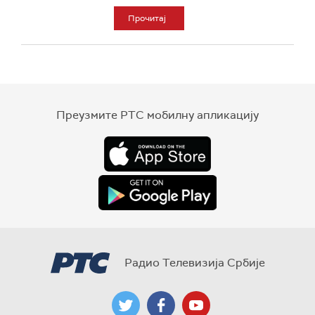
Прочитај
Преузмите РТС мобилну апликацију
Радио Телевизија Србије