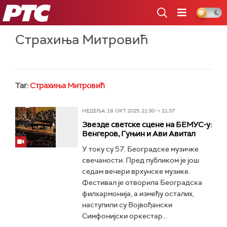
РТС
Страхиња Митровић
Таг:
Страхиња Митровић
НЕДЕЉА, 19. ОКТ 2025, 21:30 -> 21:37
Звезде светске сцене на БЕМУС-у:
Венгеров, Гуњин и Ави Авитал
У току су 57. Београдске музичке
свечаности. Пред публиком је још
седам вечери врхунске музике.
Фестивал је отворила Београдска
филхармонија, а између осталих,
наступили су Војвођански
Симфонијски оркестар...