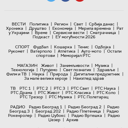
|
|
|
|
ВЕСТИ
Политика
Регион
Свет
Србија данас
|
|
|
|
Хроника
Друштво
Економија
Мерила времена
Рат
|
|
|
|
у Украјини
Време
Сервисне вести
Сматрачница
|
Подкаст
ЕУ могућности 2026
|
|
|
|
СПОРТ
Фудбал
Кошарка
Тенис
Одбојка
|
|
|
|
Рукомет
Ватерполо
Атлетика
Ауто-мото
Остали
|
спортови
Меморијал РТС
|
|
|
МАГАЗИН
Живот
Занимљивости
Музика
|
|
|
|
Технологијa
Путујемо
Свет познатих
Здравље
|
|
|
|
Филм и ТВ
Наука
Природа
Дигитални предузетник
|
За мале велике хероје
Наизглед здрав
|
|
|
|
|
ТВ
РТС 1
РТС 2
РТС 3
РТС Свет
РТС Наука
|
|
|
|
РТС Драма
РТС Живот
РТС Класика
РТС Коло
|
|
РТС Трезор
РТС Музика
РТС Полетарац
|
|
РАДИО
Радио Београд 1
Радио Београд 2
Радио
|
|
|
Београд 3
Београд 202
Радио Плетеница
Радио
|
|
|
Рокенролер
Радио Џубокс
Радио Вртешка
Радио
|
Џезер
Архив