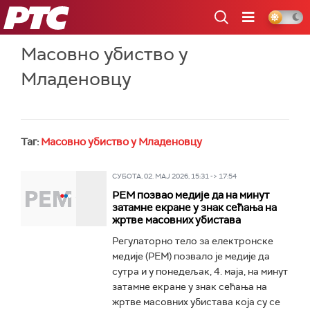
РТС
Масовно убиство у
Младеновцу
Таг:
Масовно убиство у Младеновцу
СУБОТА, 02. МАЈ 2026, 15:31 -> 17:54
РЕМ позвао медије да на минут
затамне екране у знак сећања на
жртве масовних убистава
Регулаторно тело за електронске
медије (РЕМ) позвало је медије да
сутра и у понедељак, 4. маја, на минут
затамне екране у знак сећања на
жртве масовних убистава која су се