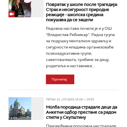
Повратак у школе после трагедија:
Страх и несигурност природне
реакције - школска средина
покушава да се зацели
Редовна настава почела је и у ОШ
"Владислав Рибникар". Радна група
за подршку менталном здрављу и
сигурности младима организоваће
психоедукативне групе,
саветовалишта, трибине за децу,
родитеље и наставнике...
Прочитај
ПЕТАК, 21. ЈУЛ 2023, 15:19 -> 15:53
Молба породица страдале деце да
Анкетни одбор престане са радом
стигла у Скупштину
Пуномоћници породица настрадале