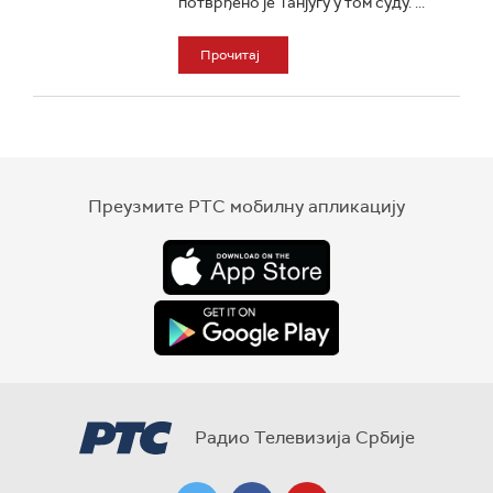
потврђено је Танјугу у том суду. ...
Прочитај
Преузмите РТС мобилну апликацију
Радио Телевизија Србије