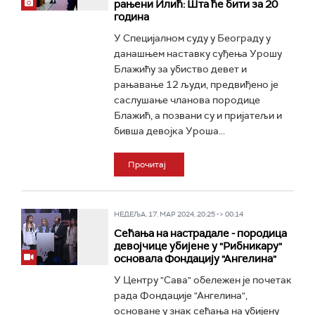
рањени Илић: Шта ће бити за 20
година
У Специјалном суду у Београду у
данашњем наставку суђења Урошу
Блажићу за убиство девет и
рањавање 12 људи, предвиђено је
саслушање чланова породице
Блажић, а позвани су и пријатељи и
бивша девојка Уроша...
Прочитај
НЕДЕЉА, 17. МАР 2024, 20:25 -> 00:14
Сећања на настрадале - породица
девојчице убијене у "Рибникару"
основала Фондацију "Ангелина"
У Центру "Сава" обележен је почетак
рада Фондације "Ангелина",
основане у знак сећања на убијену