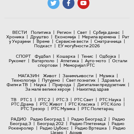
|
|
|
|
ВЕСТИ
Политика
Регион
Свет
Србија данас
|
|
|
|
Хроника
Друштво
Економија
Мерила времена
Рат
|
|
|
|
у Украјини
Време
Сервисне вести
Сматрачница
|
Подкаст
ЕУ могућности 2026
|
|
|
|
СПОРТ
Фудбал
Кошарка
Тенис
Одбојка
|
|
|
|
Рукомет
Ватерполо
Атлетика
Ауто-мото
Остали
|
спортови
Меморијал РТС
|
|
|
МАГАЗИН
Живот
Занимљивости
Музика
|
|
|
|
Технологијa
Путујемо
Свет познатих
Здравље
|
|
|
|
Филм и ТВ
Наука
Природа
Дигитални предузетник
|
За мале велике хероје
Наизглед здрав
|
|
|
|
|
ТВ
РТС 1
РТС 2
РТС 3
РТС Свет
РТС Наука
|
|
|
|
РТС Драма
РТС Живот
РТС Класика
РТС Коло
|
|
РТС Трезор
РТС Музика
РТС Полетарац
|
|
РАДИО
Радио Београд 1
Радио Београд 2
Радио
|
|
|
Београд 3
Београд 202
Радио Плетеница
Радио
|
|
|
Рокенролер
Радио Џубокс
Радио Вртешка
Радио
|
Џезер
Архив