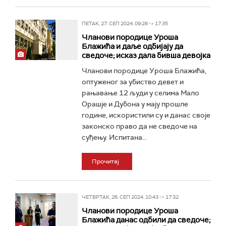
ПЕТАК, 27. СЕП 2024, 09:28 -> 17:35
Чланови породице Уроша
Блажића и даље одбијају да
сведоче; исказ дала бивша девојка
Чланови породице Уроша Блажића,
оптуженог за убиство девет и
рањавање 12 људи у селима Мало
Орашје и Дубона у мају прошле
године, искористили су и данас своје
законско право да не сведоче на
суђењу. Испитана...
Прочитај
ЧЕТВРТАК, 26. СЕП 2024, 10:43 -> 17:32
Чланови породице Уроша
Блажића данас одбили да сведоче;