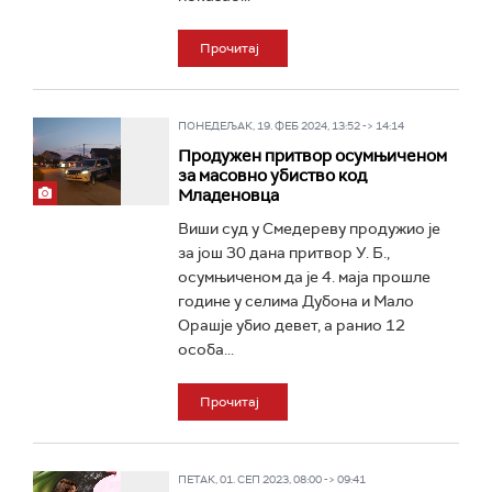
Прочитај
ПОНЕДЕЉАК, 19. ФЕБ 2024, 13:52 -> 14:14
Продужен притвор осумњиченом
за масовно убиство код
Младеновца
Виши суд у Смедереву продужио је
за још 30 дана притвор У. Б.,
осумњиченом да је 4. маја прошле
године у селима Дубона и Мало
Орашје убио девет, а ранио 12
особа...
Прочитај
ПЕТАК, 01. СЕП 2023, 08:00 -> 09:41