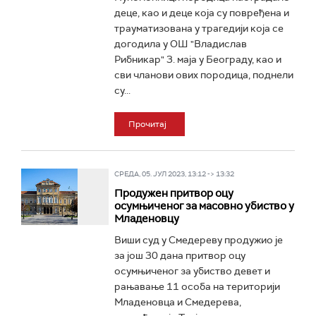
деце, као и деце која су повређена и
трауматизована у трагедији која се
догодила у ОШ "Владислав
Рибникар" 3. маја у Београду, као и
сви чланови ових породица, поднели
су...
Прочитај
СРЕДА, 05. ЈУЛ 2023, 13:12 -> 13:32
Продужен притвор оцу
осумњиченог за масовно убиство у
Младеновцу
Виши суд у Смедереву продужио је
за још 30 дана притвор оцу
осумњиченог за убиство девет и
рањавање 11 особа на територији
Младеновца и Смедерева,