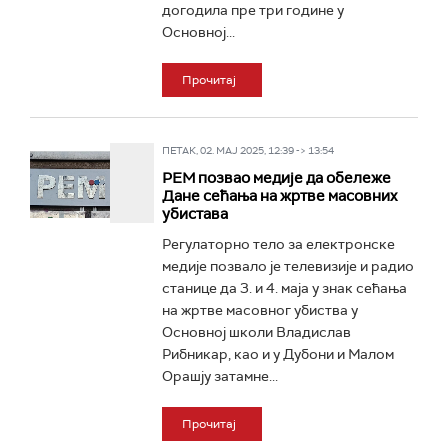
догодила пре три године у
Основној...
Прочитај
ПЕТАК, 02. МАЈ 2025, 12:39 -> 13:54
РЕМ позвао медије да обележе
Дане сећања на жртве масовних
убистава
Регулаторно тело за електронске
медије позвало је телевизије и радио
станице да 3. и 4. маја у знак сећања
на жртве масовног убиства у
Основној школи Владислав
Рибникар, као и у Дубони и Малом
Орашју затамне...
Прочитај