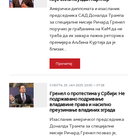
Амерички дипломата и изасланик
председника САД Доналда Трампа
за специјалне мисије Ричард Гренел
поручио је грађанима на КиМ да не
треба да их завара лажна реторика
премијера Аљбина Куртија да је
близак...
Прочитај
СУБОТА, 25. ЈАН 2025, 23:00 -> 07:28
Гренел о протестима у Србији: Не
подржавамо подривање
владавине права и насилно
преузимање владиних зграда
Изасланик америчког председника
Доналда Трампа за специјалне
мисије Ричард Гренел позвао је,