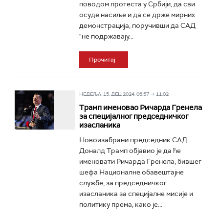
поводом протеста у Србији, да сви
осуде насиље и да се држе мирних
демонстрација, поручивши да САД
"не подржавају...
Прочитај
НЕДЕЉА, 15. ДЕЦ 2024, 06:57 -> 11:02
Трамп именовао Ричарда Гренела
за специјалног председничког
изасланика
Новоизабрани председник САД
Доналд Трамп објавио је да ће
именовати Ричарда Гренела, бившег
шефа Националне обавештајне
службе, за председничког
изасланика за специјалне мисије и
политику према, како је...