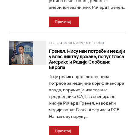
је било нечег новог, рекао је
амерички званичник Ричард Гренел...
Прочитај
НЕДЕЉА, 09. ФЕБ 2025, 16:41 -> 19:34
Гренел: Нису нам потребни медији
у власништву државе, попут Гласа
Америке и Радија Слободна
Европа
То је реликт прошлости, нема
потребе за медијима које финансира
влада, поручио је изасланик
председника САД за специјалне
мисије Ричард Гренел, наводећи
медије попут Гласа Америке и РСЕ.
На његову поруку...
Прочитај