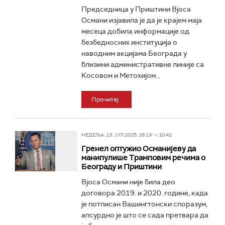
Председница у Приштини Вјоса
Османи изјавила је да је крајем маја
месеца добила информације од
безбедносних институција о
наводним акцијама Београда у
близини административне линије са
Kосовом и Метохијом...
Прочитај
НЕДЕЉА, 13. ЈУЛ 2025, 16:19 -> 10:42
Гренел оптужио Османијеву да
манипулише Трамповим речима о
Београду и Приштини
Вјоса Османи није била део
договора 2019. и 2020. године, када
је потписан Вашингтонски споразум,
апсурдно је што се сада претвара да