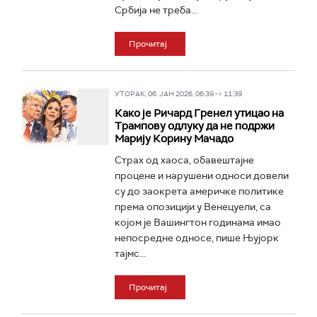
Србија не треба...
Прочитај
УТОРАК, 06. ЈАН 2026, 06:39 -> 11:39
Како је Ричард Гренел утицао на
Трампову одлуку да не подржи
Марију Корину Мачадо
Страх од хаоса, обавештајне
процене и нарушени односи довели
су до заокрета америчке политике
према опозицији у Венецуели, са
којом је Вашингтон годинама имао
непосредне односе, пише Њујорк
тајмс...
Прочитај