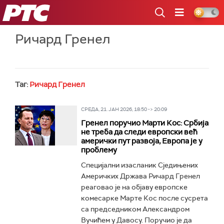
РТС
Ричард Гренел
Таг:
Ричард Гренел
СРЕДА, 21. ЈАН 2026, 18:50 -> 20:09
Гренел поручио Марти Кос: Србија
не треба да следи европски већ
амерички пут развоја, Европа је у
проблему
Специјални изасланик Сједињених
Америчких Држава Ричард Гренел
реаговао је на објаву европске
комесарке Марте Кос после сусрета
са председником Александром
Вучићем у Давосу. Поручио је да