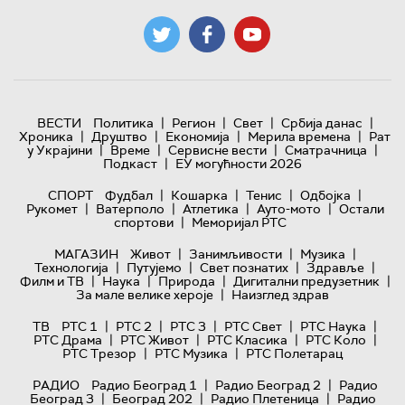
|
|
|
|
ВЕСТИ
Политика
Регион
Свет
Србија данас
|
|
|
|
Хроника
Друштво
Економија
Мерила времена
Рат
|
|
|
|
у Украјини
Време
Сервисне вести
Сматрачница
|
Подкаст
ЕУ могућности 2026
|
|
|
|
СПОРТ
Фудбал
Кошарка
Тенис
Одбојка
|
|
|
|
Рукомет
Ватерполо
Атлетика
Ауто-мото
Остали
|
спортови
Меморијал РТС
|
|
|
МАГАЗИН
Живот
Занимљивости
Музика
|
|
|
|
Технологијa
Путујемо
Свет познатих
Здравље
|
|
|
|
Филм и ТВ
Наука
Природа
Дигитални предузетник
|
За мале велике хероје
Наизглед здрав
|
|
|
|
|
ТВ
РТС 1
РТС 2
РТС 3
РТС Свет
РТС Наука
|
|
|
|
РТС Драма
РТС Живот
РТС Класика
РТС Коло
|
|
РТС Трезор
РТС Музика
РТС Полетарац
|
|
РАДИО
Радио Београд 1
Радио Београд 2
Радио
|
|
|
Београд 3
Београд 202
Радио Плетеница
Радио