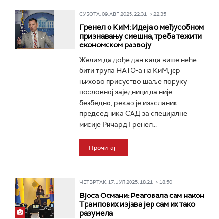
СУБОТА, 09. АВГ 2025, 22:31 -> 22:35
Гренел о КиМ: Идеја о међусобном
признавању смешна, треба тежити
економском развоју
Желим да дође дан када више неће
бити трупа НАТО-а на КиМ, јер
њихово присуство шаље поруку
пословној заједници да није
безбедно, рекао је изасланик
председника САД за специјалне
мисије Ричард Гренел...
Прочитај
ЧЕТВРТАК, 17. ЈУЛ 2025, 18:21 -> 18:50
Вјоса Османи: Реаговала сам након
Трампових изјава јер сам их тако
разумела