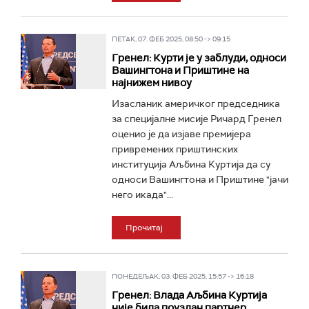
ПЕТАК, 07. ФЕБ 2025, 08:50 -> 09:15
Гренел: Курти је у заблуди, односи
Вашингтона и Приштине на
најнижем нивоу
Изасланик америчког председника
за специјалне мисије Ричард Гренел
оценио је да изјаве премијера
привремених приштинских
институција Аљбина Куртија да су
односи Вашингтона и Приштине "јачи
него икада"...
Прочитај
ПОНЕДЕЉАК, 03. ФЕБ 2025, 15:57 -> 16:18
Гренел: Влада Аљбина Куртија
није била поуздан партнер