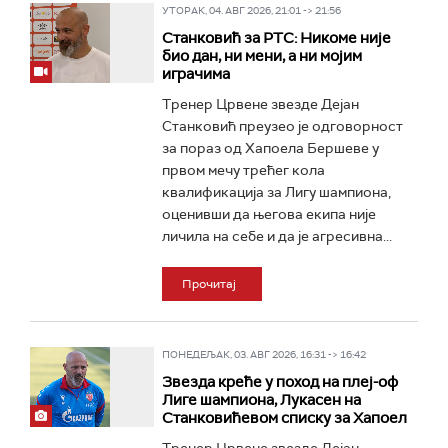
УТОРАК, 04. АВГ 2026, 21:01 -> 21:56
Станковић за РТС: Никоме није
био дан, ни мени, а ни мојим
играчима
Тренер Црвене звезде Дејан
Станковић преузео је одговорност
за пораз од Хапоела Бершеве у
првом мечу трећег кола
квалификација за Лигу шампиона,
оценивши да његова екипа није
личила на себе и да је агресивна...
Прочитај
ПОНЕДЕЉАК, 03. АВГ 2026, 16:31 -> 16:42
Звезда креће у поход на плеј-оф
Лиге шампиона, Лукасен на
Станковићевом списку за Хапоел