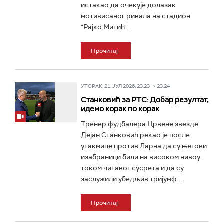
истакао да очекује долазак
мотивисаног ривала на стадион
"Рајко Митић"...
Прочитај
УТОРАК, 21. ЈУЛ 2026, 23:23 -> 23:24
Станковић за РТС: Добар резултат,
идемо корак по корак
Тренер фудбалера Црвене звезде
Дејан Станковић рекао је после
утакмице против Ларна да су његови
изабраници били на високом нивоу
током читавог сусрета и да су
заслужили убедљив тријумф...
Прочитај