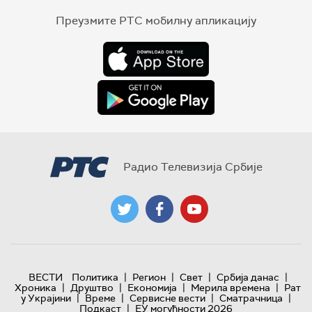
Преузмите РТС мобилну апликацију
Радио Телевизија Србије
|
|
|
|
ВЕСТИ
Политика
Регион
Свет
Србија данас
|
|
|
|
Хроника
Друштво
Економија
Мерила времена
Рат
|
|
|
|
у Украјини
Време
Сервисне вести
Сматрачница
|
Подкаст
ЕУ могућности 2026