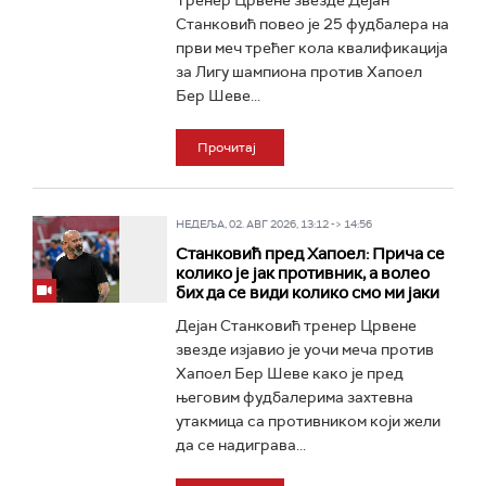
Тренер Црвене звезде Дејан
Станковић повео је 25 фудбалера на
први меч трећег кола квалификација
за Лигу шампиона против Хапоел
Бер Шеве...
Прочитај
НЕДЕЉА, 02. АВГ 2026, 13:12 -> 14:56
Станковић пред Хапоел: Прича се
колико је јак противник, а волео
бих да се види колико смо ми јаки
Дејан Станковић тренер Црвене
звезде изјавио је уочи меча против
Хапоел Бер Шеве како је пред
његовим фудбалерима захтевна
утакмица са противником који жели
да се надиграва...