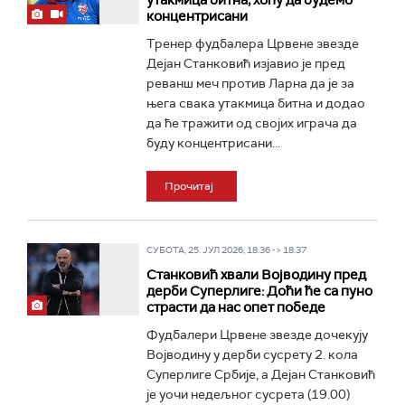
утакмица битна, хоћу да будемо
концентрисани
Тренер фудбалера Црвене звезде
Дејан Станковић изјавио је пред
реванш меч против Ларна да је за
њега свака утакмица битна и додао
да ће тражити од својих играча да
буду концентрисани...
Прочитај
СУБОТА, 25. ЈУЛ 2026, 18:36 -> 18:37
Станковић хвали Војводину пред
дерби Суперлиге: Доћи ће са пуно
страсти да нас опет победе
Фудбалери Црвене звезде дочекују
Војводину у дерби сусрету 2. кола
Суперлиге Србије, а Дејан Станковић
је уочи недељног сусрета (19.00)