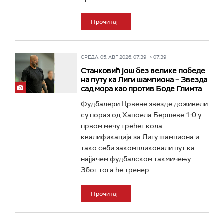
Прочитај
СРЕДА, 05. АВГ 2026, 07:39 -> 07:39
Станковић још без велике победе
на путу ка Лиги шампиона – Звезда
сад мора као против Боде Глимта
Фудбалери Црвене звезде доживели
су пораз од Хапоела Бершеве 1:0 у
првом мечу трећег кола
квалификација за Лигу шампиона и
тако себи закомпликовали пут ка
најјачем фудбалском такмичењу.
Због тога ће тренер...
Прочитај