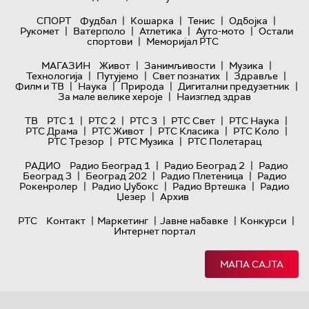
|
|
|
|
СПОРТ
Фудбал
Кошарка
Тенис
Одбојка
|
|
|
|
Рукомет
Ватерполо
Атлетика
Ауто-мото
Остали
|
спортови
Меморијал РТС
|
|
|
МАГАЗИН
Живот
Занимљивости
Музика
|
|
|
|
Технологијa
Путујемо
Свет познатих
Здравље
|
|
|
|
Филм и ТВ
Наука
Природа
Дигитални предузетник
|
За мале велике хероје
Наизглед здрав
|
|
|
|
|
ТВ
РТС 1
РТС 2
РТС 3
РТС Свет
РТС Наука
|
|
|
|
РТС Драма
РТС Живот
РТС Класика
РТС Коло
|
|
РТС Трезор
РТС Музика
РТС Полетарац
|
|
РАДИО
Радио Београд 1
Радио Београд 2
Радио
|
|
|
Београд 3
Београд 202
Радио Плетеница
Радио
|
|
|
Рокенролер
Радио Џубокс
Радио Вртешка
Радио
|
Џезер
Архив
|
|
|
|
РТС
Контакт
Маркетинг
Јавне набавке
Конкурси
Интернет портал
МАПА САЈТА