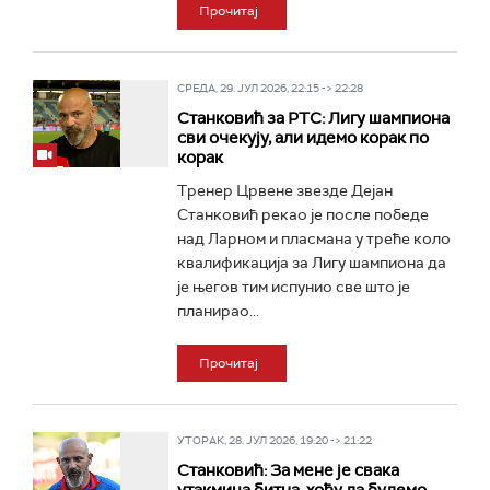
Прочитај
СРЕДА, 29. ЈУЛ 2026, 22:15 -> 22:28
Станковић за РТС: Лигу шампиона
сви очекују, али идемо корак по
корак
Тренер Црвене звезде Дејан
Станковић рекао је после победе
над Ларном и пласмана у треће коло
квалификација за Лигу шампиона да
је његов тим испунио све што је
планирао...
Прочитај
УТОРАК, 28. ЈУЛ 2026, 19:20 -> 21:22
Станковић: За мене је свака