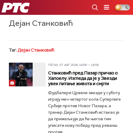
РТС
Дејан Станковић
Таг:
Дејан Станковић
ПЕТАК, 07. АВГ 2026, 19:58 -> 19:58
Станковић пред Пазар причао о
Хапоелу: Изгледа да је у Звезди
увек питање живота и смрти
Фудбалери Црвене звезде у суботу
играју меч четвртог кола Суперлиге
Србије против Новог Пазара, а
тренер Дејан Станковић истакао је
да прижељкује да ће његов тим
уписати нову победу пред реванш
против...