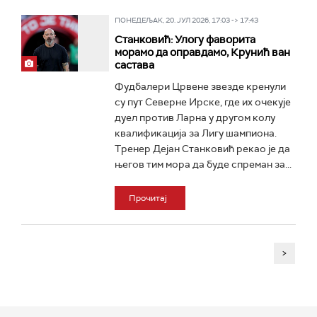
ПОНЕДЕЉАК, 20. ЈУЛ 2026, 17:03 -> 17:43
Станковић: Улогу фаворита
морамо да оправдамо, Крунић ван
састава
Фудбалери Црвене звезде кренули
су пут Северне Ирске, где их очекује
дуел против Ларна у другом колу
квалификација за Лигу шампиона.
Тренер Дејан Станковић рекао је да
његов тим мора да буде спреман за...
Прочитај
>