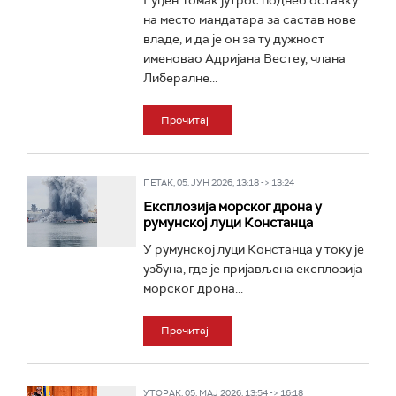
Еуђен Томак јутрос поднео оставку
на место мандатара за састав нове
владе, и да је он за ту дужност
именовао Адријана Вестеу, члана
Либералне...
Прочитај
ПЕТАК, 05. ЈУН 2026, 13:18 -> 13:24
Експлозија морског дрона у
румунској луци Констанца
У румунској луци Констанца у току је
узбуна, где је пријављена експлозија
морског дрона...
Прочитај
УТОРАК, 05. МАЈ 2026, 13:54 -> 16:18