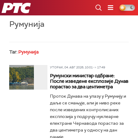
РТС
Румунија
Таг:
Румунија
УТОРАК, 04. АВГ 2026, 10:01 -> 17:49
Румунски министар одбране:
После изведене експлозије Дунав
порастао за два центиметра
Проток Дунава на улазу у Румунију и
даље се смањује, али је ниво реке
после изведених контролисаних
експлозија у подручју нуклеарне
електране Чернавода порастао за
два центиметра у односу на дан
раније...