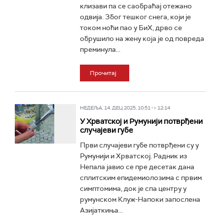
клизави па се саобраћај отежано
одвија. Због тешког снега, који је
током ноћи пао у БиХ, дрво се
обрушило на жену која је од повреда
преминула...
Прочитај
НЕДЕЉА, 14. ДЕЦ 2025, 10:51 -> 12:14
У Хрватској и Румунији потврђени
случајеви губе
Први случајеви губе потврђени су у
Румунији и Хрватској. Радник из
Непала јавио се пре десетак дана
сплитским епидемиолозима с првим
симптомима, док је спа центру у
румунском Клуж-Напоки запослена
Азијаткиња...