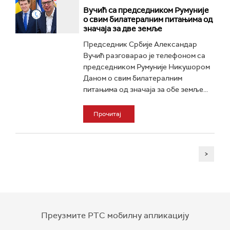
Вучић са председником Румуније
о свим билатералним питањима од
значаја за две земљe
Председник Србије Александар
Вучић разговарао је телефоном са
председником Румуније Никушором
Даном о свим билатералним
питањима од значаја за обе земље...
Прочитај
>
Преузмите РТС мобилну апликацију