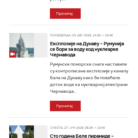
Прочитај
ПОНЕДЕЉАК, 03. АВГ 2026, 14:26 -> 16:48
Експлозије на Дунаву – Румунија
се бори за воду код нуклеарке
Чернавода
Румунске поморске снаге наставиле
су контролисане експлозије у каналу
Бала на Дунаву како би повећале
доток воде ка нуклеарној електрани
Чернавода...
Прочитај
СУБОТА, 27. ЈУН 2026, 08:26 -> 10:40
Сто година Беле пирамиде –