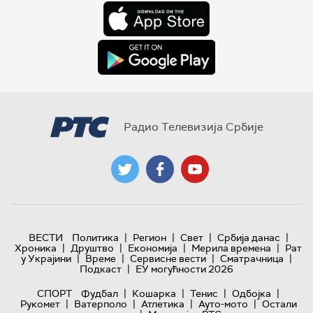
Радио Телевизија Србије
|
|
|
|
ВЕСТИ
Политика
Регион
Свет
Србија данас
|
|
|
|
Хроника
Друштво
Економија
Мерила времена
Рат
|
|
|
|
у Украјини
Време
Сервисне вести
Сматрачница
|
Подкаст
ЕУ могућности 2026
|
|
|
|
СПОРТ
Фудбал
Кошарка
Тенис
Одбојка
|
|
|
|
Рукомет
Ватерполо
Атлетика
Ауто-мото
Остали