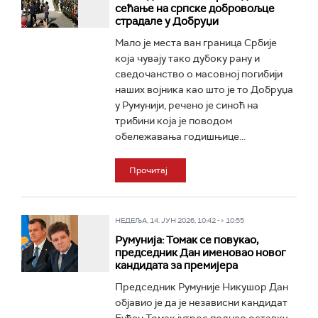
сећање на српске добровољце
страдале у Добруџи
Мало је места ван граница Србије
која чувају тако дубоку рану и
сведочанство о масовној погибији
наших војника као што је то Добруџа
у Румунији, речено је синоћ на
трибини која је поводом
обележавања годишњице...
Прочитај
НЕДЕЉА, 14. ЈУН 2026, 10:42 -> 10:55
Румунија: Томак се повукао,
председник Дан именовао новог
кандидата за премијера
Председник Румуније Никушор Дан
објавио је да је независни кандидат