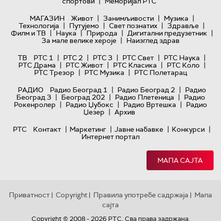
|
спортови
Меморијал РТС
|
|
|
МАГАЗИН
Живот
Занимљивости
Музика
|
|
|
|
Технологијa
Путујемо
Свет познатих
Здравље
|
|
|
|
Филм и ТВ
Наука
Природа
Дигитални предузетник
|
За мале велике хероје
Наизглед здрав
|
|
|
|
|
ТВ
РТС 1
РТС 2
РТС 3
РТС Свет
РТС Наука
|
|
|
|
РТС Драма
РТС Живот
РТС Класика
РТС Коло
|
|
РТС Трезор
РТС Музика
РТС Полетарац
|
|
РАДИО
Радио Београд 1
Радио Београд 2
Радио
|
|
|
Београд 3
Београд 202
Радио Плетеница
Радио
|
|
|
Рокенролер
Радио Џубокс
Радио Вртешка
Радио
|
Џезер
Архив
|
|
|
|
РТС
Контакт
Маркетинг
Јавне набавке
Конкурси
Интернет портал
МАПА САЈТА
Приватност
Copyright
Правила употребе садржаја
Мапа
|
|
|
сајта
Copyright © 2008 - 2026 РТС. Сва права задржана.