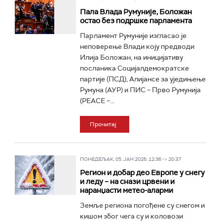
Пала Влада Румуније, Боложан
остао без подршке парламента
Парламент Румуније изгласао је
неповерење Влади коју предводи
Илија Боложан, на иницијативу
посланика Социјалдемократске
партије (ПСД), Алијансе за уједињење
Румуна (АУР) и ПИС – Прво Румунија
(PEACE –...
Прочитај
ПОНЕДЕЉАК, 05. ЈАН 2026, 12:36 -> 20:37
Регион и добар део Европе у снегу
и леду – на снази црвени и
наранџасти метео-аларми
Земље региона погођене су снегом и
кишом због чега су и коловози