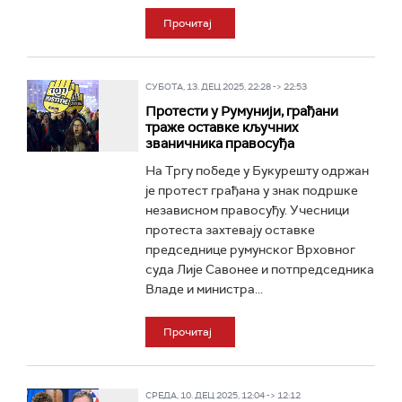
Прочитај
СУБОТА, 13. ДЕЦ 2025, 22:28 -> 22:53
Протести у Румунији, грађани
траже оставке кључних
званичника правосуђа
На Тргу победе у Букурешту одржан
је протест грађана у знак подршке
независном правосуђу. Учесници
протеста захтевају оставке
председнице румунског Врховног
суда Лије Савонее и потпредседника
Владе и министра...
Прочитај
СРЕДА, 10. ДЕЦ 2025, 12:04 -> 12:12