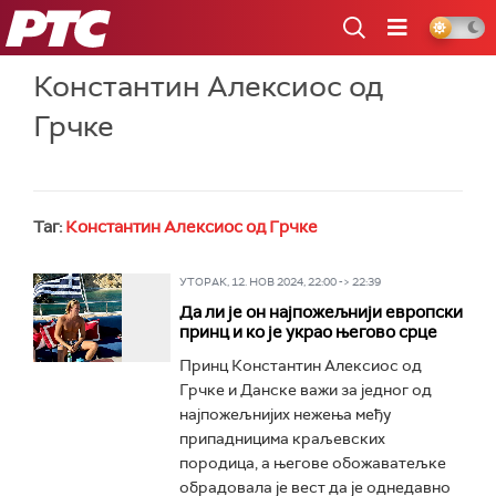
РТС
Константин Алексиос од
Грчке
Таг:
Константин Алексиос од Грчке
УТОРАК, 12. НОВ 2024, 22:00 -> 22:39
Да ли је он најпожељнији европски
принц и ко је украо његово срце
Принц Константин Алексиос од
Грчке и Данске важи за једног од
најпожељнијих нежења међу
припадницима краљевских
породица, а његове обожаватељке
обрадовала је вест да је однедавно