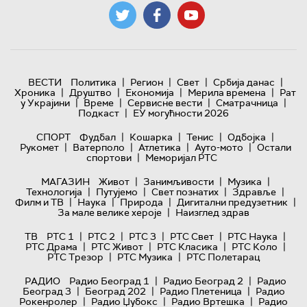
|
|
|
|
ВЕСТИ
Политика
Регион
Свет
Србија данас
|
|
|
|
Хроника
Друштво
Економија
Мерила времена
Рат
|
|
|
|
у Украјини
Време
Сервисне вести
Сматрачница
|
Подкаст
ЕУ могућности 2026
|
|
|
|
СПОРТ
Фудбал
Кошарка
Тенис
Одбојка
|
|
|
|
Рукомет
Ватерполо
Атлетика
Ауто-мото
Остали
|
спортови
Меморијал РТС
|
|
|
МАГАЗИН
Живот
Занимљивости
Музика
|
|
|
|
Технологијa
Путујемо
Свет познатих
Здравље
|
|
|
|
Филм и ТВ
Наука
Природа
Дигитални предузетник
|
За мале велике хероје
Наизглед здрав
|
|
|
|
|
ТВ
РТС 1
РТС 2
РТС 3
РТС Свет
РТС Наука
|
|
|
|
РТС Драма
РТС Живот
РТС Класика
РТС Коло
|
|
РТС Трезор
РТС Музика
РТС Полетарац
|
|
РАДИО
Радио Београд 1
Радио Београд 2
Радио
|
|
|
Београд 3
Београд 202
Радио Плетеница
Радио
|
|
|
Рокенролер
Радио Џубокс
Радио Вртешка
Радио