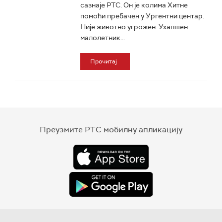
сазнаје РТС. Он је колима Хитне
помоћи пребачен у Ургентни центар.
Није животно угрожен. Ухапшен
малолетник...
Прочитај
Преузмите РТС мобилну апликацију