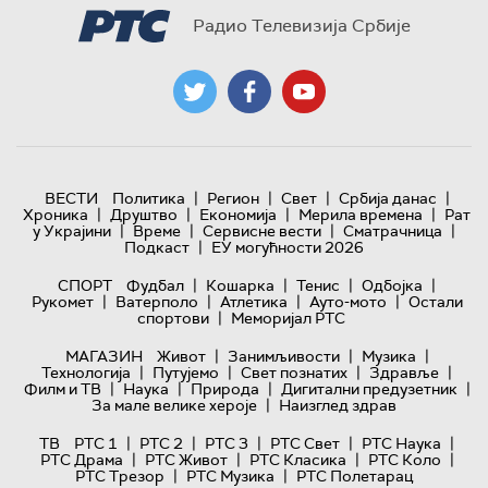
Радио Телевизија Србије
|
|
|
|
ВЕСТИ
Политика
Регион
Свет
Србија данас
|
|
|
|
Хроника
Друштво
Економија
Мерила времена
Рат
|
|
|
|
у Украјини
Време
Сервисне вести
Сматрачница
|
Подкаст
ЕУ могућности 2026
|
|
|
|
СПОРТ
Фудбал
Кошарка
Тенис
Одбојка
|
|
|
|
Рукомет
Ватерполо
Атлетика
Ауто-мото
Остали
|
спортови
Меморијал РТС
|
|
|
МАГАЗИН
Живот
Занимљивости
Музика
|
|
|
|
Технологијa
Путујемо
Свет познатих
Здравље
|
|
|
|
Филм и ТВ
Наука
Природа
Дигитални предузетник
|
За мале велике хероје
Наизглед здрав
|
|
|
|
|
ТВ
РТС 1
РТС 2
РТС 3
РТС Свет
РТС Наука
|
|
|
|
РТС Драма
РТС Живот
РТС Класика
РТС Коло
|
|
РТС Трезор
РТС Музика
РТС Полетарац