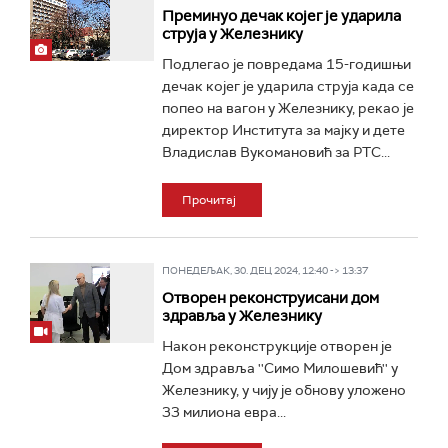
Преминуо дечак којег је ударила
струја у Железнику
Подлегао је повредама 15-годишњи
дечак којег је ударила струја када се
попео на вагон у Железнику, рекао је
директор Института за мајку и дете
Владислав Вукомановић за РТС...
Прочитај
ПОНЕДЕЉАК, 30. ДЕЦ 2024, 12:40 -> 13:37
Отворен реконструисани дом
здравља у Железнику
Након реконструкције отворен је
Дом здравља ''Симо Милошевић'' у
Железнику, у чију је обнову уложено
33 милиона евра...