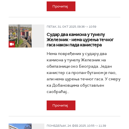
Прочитај
ПЕТАК, 31. ОКТ 2025, 09:36 -> 10:59
Судар два камиона у тунелу
Железник - нема цурења течног
гаса након пада канистера
Нема повређених у судару два
камиона у тунелу Железник на
обилазници око Београда. Један
канистер са пропан-бутаном је пао,
али нема цурења течног гаса. У смеру
ка Добановцима обустављен
саобраћај...
Прочитај
ПОНЕДЕЉАК, 24. ФЕБ 2025, 10:55 -> 11:39