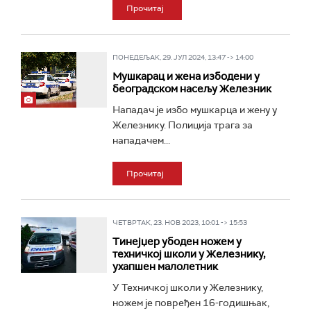
Прочитај
ПОНЕДЕЉАК, 29. ЈУЛ 2024, 13:47 -> 14:00
Мушкарац и жена избодени у
београдском насељу Железник
Нападач је избо мушкарца и жену у
Железнику. Полиција трага за
нападачем...
Прочитај
ЧЕТВРТАК, 23. НОВ 2023, 10:01 -> 15:53
Тинејџер убоден ножем у
техничкој школи у Железнику,
ухапшен малолетник
У Техничкој школи у Железнику,
ножем је повређен 16-годишњак,