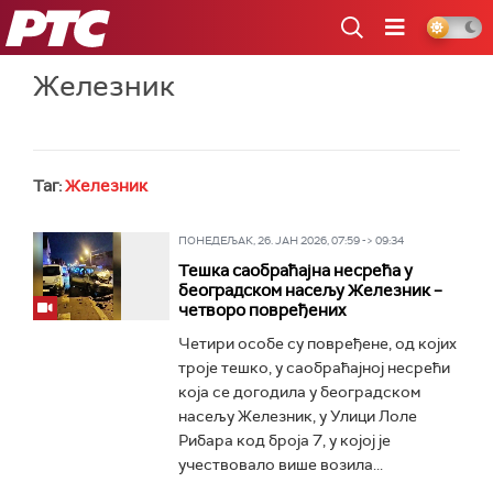
РТС
Железник
Таг:
Железник
ПОНЕДЕЉАК, 26. ЈАН 2026, 07:59 -> 09:34
Тешка саобраћајна несрећа у
београдском насељу Железник –
четворо повређених
Четири особе су повређене, од којих
троје тешко, у саобраћајној несрећи
која се догодила у београдском
насељу Железник, у Улици Лоле
Рибара код броја 7, у којој је
учествовало више возила...