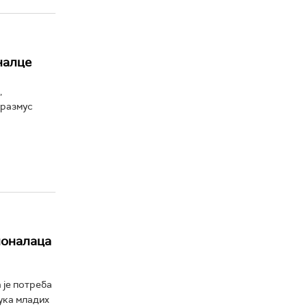
налце
,
Еразмус
ионалаца
 је потреба
бука младих