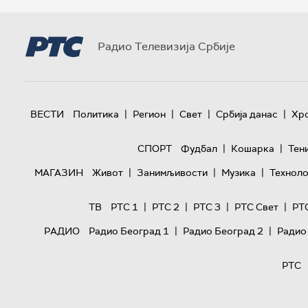
Радио Телевизија Србије
|
|
|
|
ВЕСТИ
Политика
Регион
Свет
Србија данас
Хр
|
|
СПОРТ
Фудбал
Кошарка
Тен
|
|
|
МАГАЗИН
Живот
Занимљивости
Музика
Техноло
|
|
|
|
ТВ
РТС 1
РТС 2
РТС 3
РТС Свет
РТ
|
|
РАДИО
Радио Београд 1
Радио Београд 2
Радио
РТС