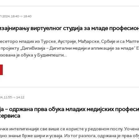
2024, 18:40 -> 18:40
изајнирању виртуелног студија за младе професио
есеторо младих из Турске, Аустрије, Мађарске, Србије и са Малте
 пројекту „ДигиВизија – Дигитални медији и апликације за младе” 
зована је обука у Будимпешти...
4, 11:55 -> 14:12
а – одржана прва обука младих медијских профес
 сервиса
чке интелигенције све више се користе у редовном послу. Уочена
дно знање брже шири и усваја. Из тог разлога, одржана је прва о