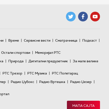
|
|
|
|
|
ни
Време
Сервисне вести
Сматрачница
Подкаст
|
Остали спортови
Меморијал РТС
|
|
|
ка
Природа
Дигитални предузетник
За мале велике
|
|
|
РТС Трезор
РТС Музика
РТС Полетарац
|
|
|
|
лер
Радио Џубокс
Радио Вртешка
Радио Џезер
ортал
МАПА САЈТА