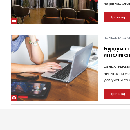
из јавних сер
Прочитај
ПОНЕДЕЉАК, 27. МА
Бурџу из 
интелиген
Радио-телеви
дигитални ме
укључени су и
Прочитај