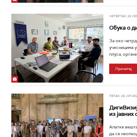
ЧЕТВРТАК, 19. СЕП 
Обука о д
За око четрд
учесницима у
плуса, органи
Прочитај
ПЕТАК, 19. ЈУЛ 202
ДигиВизиј
из јавних
Алатке вешта
да се неопхо