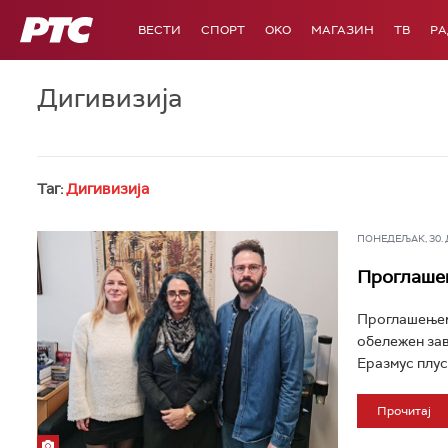
РТС
ВЕСТИ
СПОРТ
OKO
МАГАЗИН
ТВ
Р
Дигивизија
Таг:
Дигивизија
ПОНЕДЕЉАК, 30. ДЕ
Проглашен
Проглашењем 
обележен зав
Еразмус плуса
Прочитај