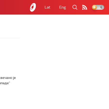
Lat
Eng
вечано је
младе”