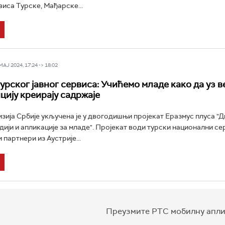
виса Турске, Мађарске...
Ј 2024, 17:24 -> 18:02
турског јавног сервиса: Учићемо младе како да уз 
цију креирају садржаје
зија Србије укључена је у двогодишњи пројекат Еразмус плуса "Ди
дији и апликације за младе". Пројекат води турски национални сер
 партнери из Аустрије...
Преузмите РТС мобилну апли