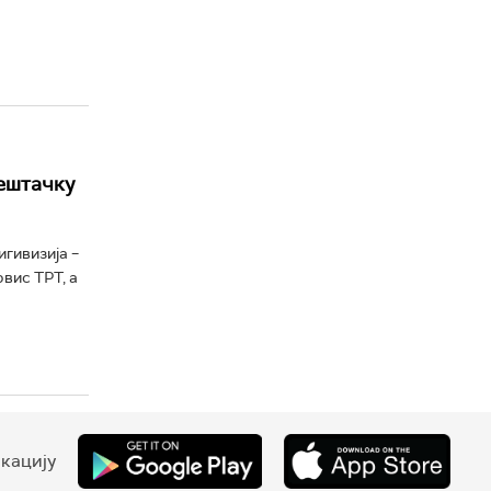
вештачку
гивизија –
вис ТРТ, а
кацију