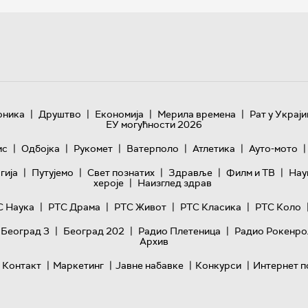
|
|
|
|
оника
Друштво
Економија
Мерила времена
Рат у Украји
ЕУ могућности 2026
|
|
|
|
|
|
ис
Одбојка
Рукомет
Ватерполо
Атлетика
Ауто-мото
|
|
|
|
|
гијa
Путујемо
Свет познатих
Здравље
Филм и ТВ
Нау
|
хероје
Наизглед здрав
|
|
|
|
С Наука
РТС Драма
РТС Живот
РТС Класика
РТС Коло
|
|
|
 Београд 3
Београд 202
Радио Плетеница
Радио Рокенро
Архив
|
|
|
|
Контакт
Маркетинг
Јавне набавке
Конкурси
Интернет п