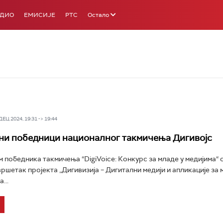
АДИО
ЕМИСИЈЕ
РТС
Остало
Ц 2024, 19:31 -> 19:44
и победници националног такмичења Дигивојс
победника такмичењa “DigiVoice: Конкурс за младе у медијима“ с
ршетак пројекта „Дигивизија – Дигитални медији и апликације за 
...