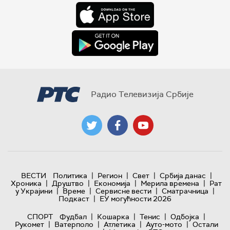
Радио Телевизија Србије
|
|
|
|
ВЕСТИ
Политика
Регион
Свет
Србија данас
|
|
|
|
Хроника
Друштво
Економија
Мерила времена
Рат
|
|
|
|
у Украјини
Време
Сервисне вести
Сматрачница
|
Подкаст
ЕУ могућности 2026
|
|
|
|
СПОРТ
Фудбал
Кошарка
Тенис
Одбојка
|
|
|
|
Рукомет
Ватерполо
Атлетика
Ауто-мото
Остали