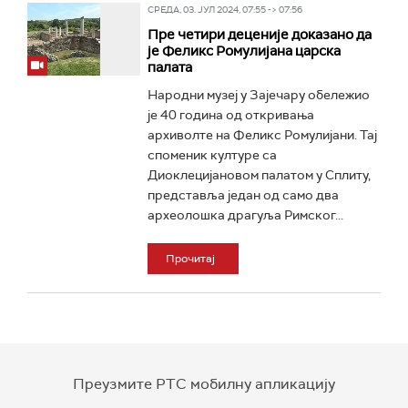
СРЕДА, 03. ЈУЛ 2024, 07:55 -> 07:56
Пре четири деценије доказано да
је Феликс Ромулијана царска
палата
Народни музеј у Зајечару обележио
је 40 година од откривања
архиволте на Феликс Ромулијани. Тај
споменик културе са
Диоклецијановом палатом у Сплиту,
представља један од само два
археолошка драгуља Римског...
Прочитај
Преузмите РТС мобилну апликацију