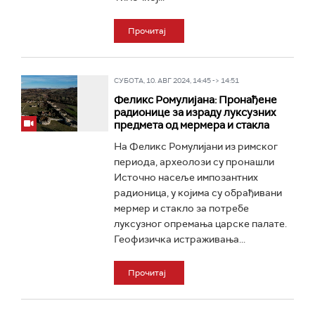
Прочитај
СУБОТА, 10. АВГ 2024, 14:45 -> 14:51
Феликс Ромулијана: Пронађене
радионице за израду луксузних
предмета од мермера и стакла
На Феликс Ромулијани из римског
периода, археолози су пронашли
Источно насеље импозантних
радионица, у којима су обрађивани
мермер и стакло за потребе
луксузног опремања царске палате.
Геофизичка истраживања...
Прочитај