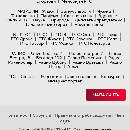
|
спортови
Меморијал РТС
|
|
|
МАГАЗИН
Живот
Занимљивости
Музика
|
|
|
|
Технологијa
Путујемо
Свет познатих
Здравље
|
|
|
|
Филм и ТВ
Наука
Природа
Дигитални предузетник
|
За мале велике хероје
Наизглед здрав
|
|
|
|
|
ТВ
РТС 1
РТС 2
РТС 3
РТС Свет
РТС Наука
|
|
|
|
РТС Драма
РТС Живот
РТС Класика
РТС Коло
|
|
РТС Трезор
РТС Музика
РТС Полетарац
|
|
РАДИО
Радио Београд 1
Радио Београд 2
Радио
|
|
|
Београд 3
Београд 202
Радио Плетеница
Радио
|
|
|
Рокенролер
Радио Џубокс
Радио Вртешка
Радио
|
Џезер
Архив
|
|
|
|
РТС
Контакт
Маркетинг
Јавне набавке
Конкурси
Интернет портал
МАПА САЈТА
Приватност
Copyright
Правила употребе садржаја
Мапа
|
|
|
сајта
Copyright © 2008 - 2026 РТС. Сва права задржана.