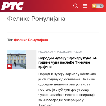
РТС
Феликс Ромулијана
Таг:
Феликс Ромулијана
НЕДЕЉА, 06. АПР 2025, 22:07 -> 22:08
Народни музеј у Зајечару пуне 74
године чува наслеђе Тимочке
крајине
Народни музеј у Зајечару обележио
је 74. годину од оснивања. За више
од седам деценија ова установа
постала је стуб културе у граду,
чувар наслеђа и место инспирације
за многобројне генерације у
Тимочкој...