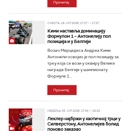
Прочитај
СУБОТА, 18. ЈУЛ 2026, 17:27 -> 17:27
Кими наставља доминацију
Формулом 1 – Антонелију пол
позиција и у Белгији
Возач Мерцедеса Андреа Кими
Антонели освојио је пол позицију за
трку која се вози у оквиру Велике
награде Белгије у шампионату
Формуле 1...
Прочитај
НЕДЕЉА, 05. ЈУЛ 2026, 17:34 -> 20:32
Леклер најбржи у хаотичној трци у
Силверстону, Антонелијев болид
поново заказао