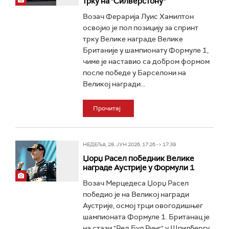
трку на "Силверстону"
Возач Ферарија Луис Хамилтон
освојио је пол позицију за спринт
трку Велике награде Велике
Британије у шампионату Формуле 1,
чиме је наставио са добром формом
после победе у Барселони на
Великој награди...
Прочитај
НЕДЕЉА, 28. ЈУН 2026, 17:26 -> 17:39
Џорџ Расел победник Велике
награде Аустрије у Формули 1
Возач Мерцедеса Џорџ Расел
победио је на Великој награди
Аустрије, осмој трци овогодишњег
шампионата Формуле 1. Британац је
на стази "Ред Бул Ринг" у Шпилбергу