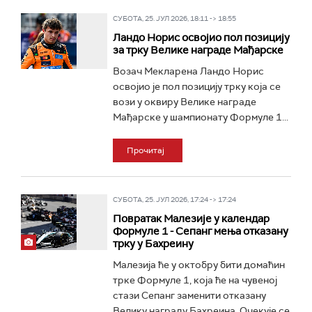
СУБОТА, 25. ЈУЛ 2026, 18:11 -> 18:55
Ландо Норис освојио пол позицију
за трку Велике награде Мађарске
Возач Мекларена Ландо Норис
освојио је пол позицију трку која се
вози у оквиру Велике награде
Мађарске у шампионату Формуле 1...
Прочитај
СУБОТА, 25. ЈУЛ 2026, 17:24 -> 17:24
Повратак Малезије у календар
Формуле 1 - Сепанг мења отказану
трку у Бахреину
Малезија ће у октобру бити домаћин
трке Формуле 1, која ће на чувеној
стази Сепанг заменити отказану
Велику награду Бахреина. Очекује се