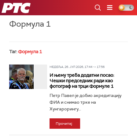
РТС
Формула 1
Таг:
Формула 1
НЕДЕЉА, 26. ЈУЛ 2026, 17:44 -> 17:56
И њему треба додатни посао:
Чешки председник ради као
фотограф на трци Формуле 1
Петр Павел је добио акредитацију
ФИА и снимао трке на
Хунгарорингу...
Прочитај