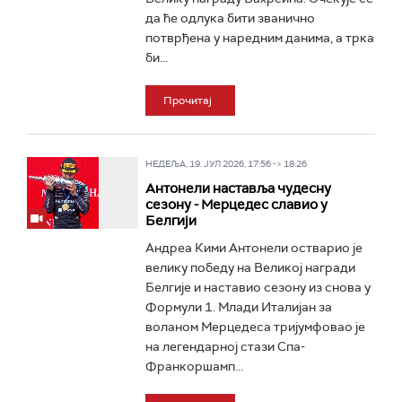
да ће одлука бити званично
потврђена у наредним данима, а трка
би...
Прочитај
НЕДЕЉА, 19. ЈУЛ 2026, 17:56 -> 18:26
Aнтонели наставља чудесну
сезону - Мерцедес славио у
Белгији
Андреа Кими Антонели остварио је
велику победу на Великој награди
Белгије и наставио сезону из снова у
Формули 1. Млади Италијан за
воланом Мерцедеса тријумфовао је
на легендарној стази Спа-
Франкоршамп...