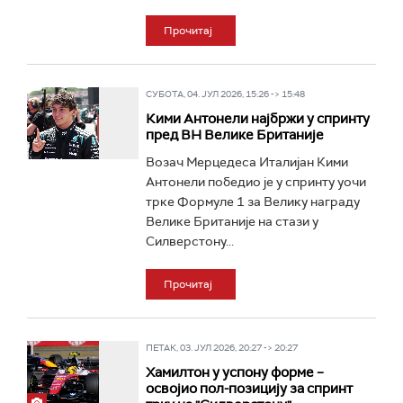
Прочитај
СУБОТА, 04. ЈУЛ 2026, 15:26 -> 15:48
Кими Антонели најбржи у спринту
пред ВН Велике Британије
Возач Мерцедеса Италијан Кими
Антонели победио је у спринту уочи
трке Формуле 1 за Велику награду
Велике Британије на стази у
Силверстону...
Прочитај
ПЕТАК, 03. ЈУЛ 2026, 20:27 -> 20:27
Хамилтон у успону форме –
освојио пол-позицију за спринт