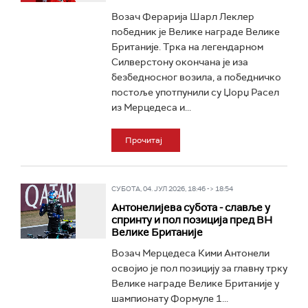
Возач Ферарија Шарл Леклер
победник је Велике награде Велике
Британије. Трка на легендарном
Силверстону окончана је иза
безбедносног возила, а победничко
постоље употпунили су Џорџ Расел
из Мерцедеса и...
Прочитај
СУБОТА, 04. ЈУЛ 2026, 18:46 -> 18:54
Антонелијева субота - славље у
спринту и пол позиција пред ВН
Велике Британије
Возач Мерцедеса Кими Антонели
освојио је пол позицију за главну трку
Велике награде Велике Британије у
шампионату Формуле 1...