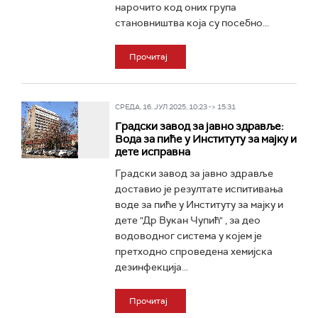
нарочито код оних група
становништва која су посебно...
Прочитај
СРЕДА, 16. ЈУЛ 2025, 10:23 -> 15:31
Градски завод за јавно здравље:
Вода за пиће у Институту за мајку и
дете исправна
Градски завод за јавно здравље
доставио је резултате испитивања
воде за пиће у Институту за мајку и
дете "Др Вукан Чупић" , за део
водоводног система у којем је
претходно спроведена хемијска
дезинфекција...
Прочитај