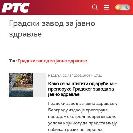
РТС
Градски завод за јавно
здравље
Таг:
Градски завод за јавно здравље
НЕДЕЉА, 02. АВГ 2026, 16:04 -> 17:21
Како се заштитити од врућина –
препоруке Градског завода за
јавно здравље
Градски завод за јавно здравље у
Београду издао је препоруке
поводом екстремних временских
услова који могу да представљају
озбиљан ризик по здравље,