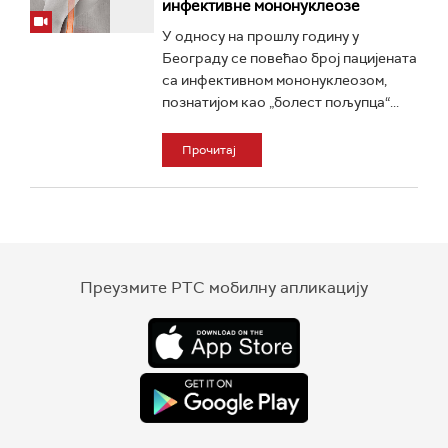
инфективне мононуклеозе
У односу на прошлу годину у
Београду се повећао број пацијената
са инфективном мононуклеозом,
познатијом као „болест пољупца“...
Прочитај
Преузмите РТС мобилну апликацију