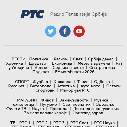
Радио Телевизија Србије
|
|
|
|
ВЕСТИ
Политика
Регион
Свет
Србија данас
|
|
|
|
Хроника
Друштво
Економија
Мерила времена
Рат
|
|
|
|
у Украјини
Време
Сервисне вести
Сматрачница
|
Подкаст
ЕУ могућности 2026
|
|
|
|
СПОРТ
Фудбал
Кошарка
Тенис
Одбојка
|
|
|
|
Рукомет
Ватерполо
Атлетика
Ауто-мото
Остали
|
спортови
Меморијал РТС
|
|
|
МАГАЗИН
Живот
Занимљивости
Музика
|
|
|
|
Технологијa
Путујемо
Свет познатих
Здравље
|
|
|
|
Филм и ТВ
Наука
Природа
Дигитални предузетник
|
За мале велике хероје
Наизглед здрав
|
|
|
|
|
ТВ
РТС 1
РТС 2
РТС 3
РТС Свет
РТС Наука