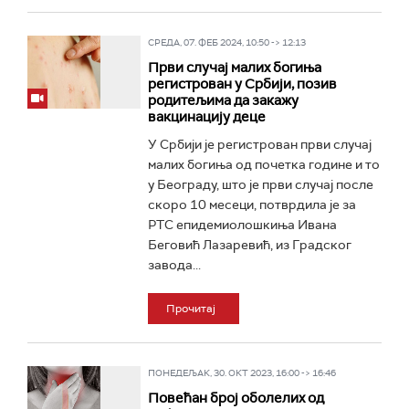
СРЕДА, 07. ФЕБ 2024, 10:50 -> 12:13
Први случај малих богиња
регистрован у Србији, позив
родитељима да закажу
вакцинацију деце
У Србији је регистрован први случај
малих богиња од почетка године и то
у Београду, што је први случај после
скоро 10 месеци, потврдила је за
РТС епидемиолошкиња Ивана
Беговић Лазаревић, из Градског
завода...
Прочитај
ПОНЕДЕЉАК, 30. ОКТ 2023, 16:00 -> 16:46
Повећан број оболелих од