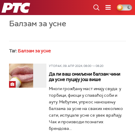
РТС
Балзам за усне
Таг:
Балзам за усне
УТОРАК, 09. АПР 2024, 08:00 -> 08:20
Да ли ваш омиљени балзам чини
да усне пуцају још више
Многи грожђану маст имају свуда: у
торбици, фиоци у спаваћој соби и
ауту. Међутим, упркос наношењу
балзама за усне на сваких неколико
сати, испуцале усне се увек враћају.
Чак и производи познатих
брендова...