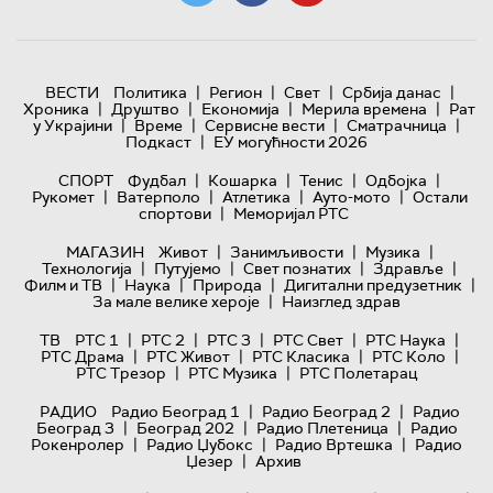
|
|
|
|
ВЕСТИ
Политика
Регион
Свет
Србија данас
|
|
|
|
Хроника
Друштво
Економија
Мерила времена
Рат
|
|
|
|
у Украјини
Време
Сервисне вести
Сматрачница
|
Подкаст
ЕУ могућности 2026
|
|
|
|
СПОРТ
Фудбал
Кошарка
Тенис
Одбојка
|
|
|
|
Рукомет
Ватерполо
Атлетика
Ауто-мото
Остали
|
спортови
Меморијал РТС
|
|
|
МАГАЗИН
Живот
Занимљивости
Музика
|
|
|
|
Технологијa
Путујемо
Свет познатих
Здравље
|
|
|
|
Филм и ТВ
Наука
Природа
Дигитални предузетник
|
За мале велике хероје
Наизглед здрав
|
|
|
|
|
ТВ
РТС 1
РТС 2
РТС 3
РТС Свет
РТС Наука
|
|
|
|
РТС Драма
РТС Живот
РТС Класика
РТС Коло
|
|
РТС Трезор
РТС Музика
РТС Полетарац
|
|
РАДИО
Радио Београд 1
Радио Београд 2
Радио
|
|
|
Београд 3
Београд 202
Радио Плетеница
Радио
|
|
|
Рокенролер
Радио Џубокс
Радио Вртешка
Радио
|
Џезер
Архив