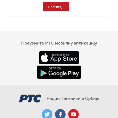
Прочитај
Преузмите РТС мобилну апликацију
Радио Телевизија Србије