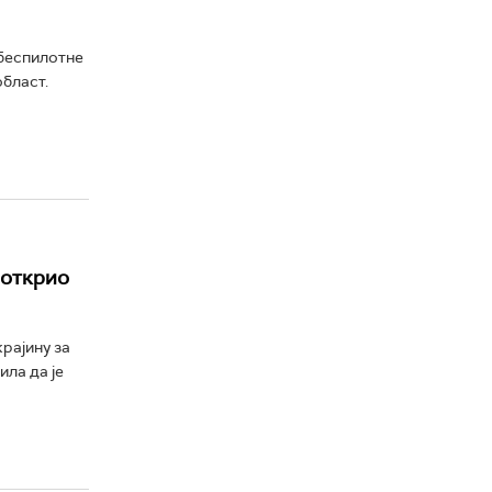
 беспилотне
бласт.
 открио
крајину за
ла да је