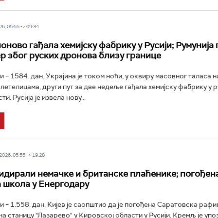
6, 05:55 -> 09:34
поново гађала хемијску фабрику у Русији; Румунија
р због руских дронова близу границе
и – 1584. дан. Украјина је током ноћи, у оквиру масовног таласа 
летелицама, други пут за две недеље гађала хемијску фабрику у р
и. Русија је извела нову...
026, 05:55 -> 19:28
идирали немачке и британске плаћенике; погођен
 школа у Енергодару
и – 1.558. дан. Кијев је саопштио да је погођена Саратовска рафи
на станицу "Лазарево" у Кировској области у Русији. Кремљ је уп