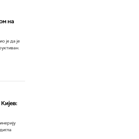
ом на
о је да је
руктиван.
Кијев:
финерију
одигла