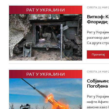
СУБОТА, 21. МАР 20
РАТ У УКРАЈИНИ
Виткоф: К
Флориди; 
Рат у Украјин
разговор дел
Са друге стра
Прочитај
СУБОТА, 14. МАР 20
РАТ У УКРАЈИНИ
Собјањин: 
Погођена 
Рат у Украјин
нафте Афипск
авионе како б