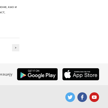
ионе, као и
ст,
>
кацију