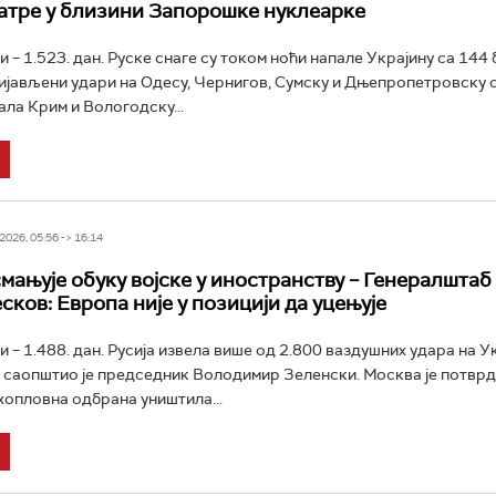
атре у близини Запорошке нуклеарке
и – 1.523. дан. Руске снаге су током ноћи напале Украјину са 144
ијављени удари на Одесу, Чернигов, Сумску и Дњепропетровску о
ала Крим и Вологодску...
026, 05:56 -> 16:14
смањује обуку војске у иностранству – Генералштаб
сков: Европа није у позицији да уцењује
и – 1.488. дан. Русија извела више од 2.800 ваздушних удара на У
 саопштио је председник Володимир Зеленски. Москва је потврди
опловна одбрана уништила...