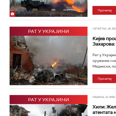
Прочитај
ЧЕТВРТАК, 26. ФЕБ
РАТ У УКРАЈИНИ
Кијев проц
Захарова: 
Рат у Украјин
оружаних сна
Медински, по
Прочитај
НЕДЕЉА, 22. ФЕБ 2
РАТ У УКРАЈИНИ
Хили: Жел
атентата 