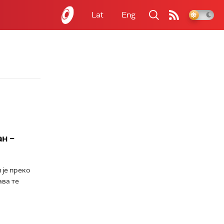
Lat
Eng
ан –
 је преко
ава те