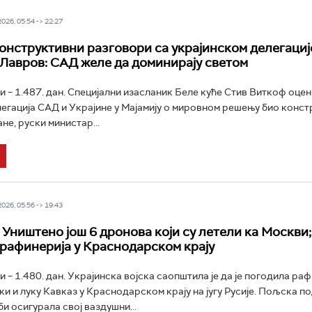
26, 05:54 -> 22:27
онструктивни разговори са украјинском делегациј
Лавров: САД желе да доминирају светом
и – 1.487. дан. Специјални изасланик Беле куће Стив Виткоф оцени
егација САД и Украјине у Мајамију о мировном решењу био конст
не, руски министар...
26, 05:56 -> 19:43
Уништено још 6 дронова који су летели ка Москви; 
рафинерија у Краснодарском крају
и – 1.480. дан. Украјинска војска саопштила је да је погодила ра
и и луку Кавказ у Краснодарском крају на југу Русије. Пољска п
и осигурала свој ваздушни...