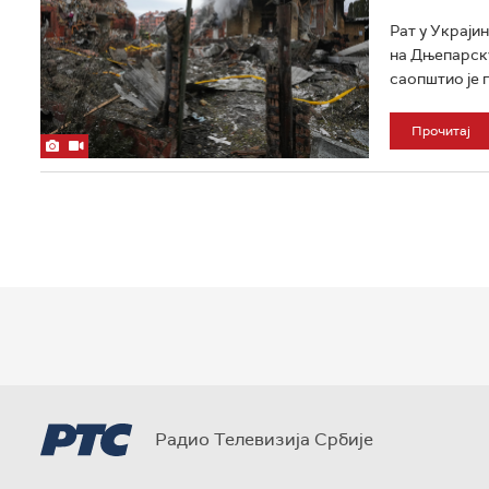
Рат у Украјин
на Дњепарску
саопштио је 
Прочитај
Радио Телевизија Србије