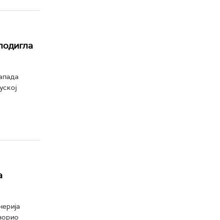
 подигла
напада
уској
а
нерија
озорио