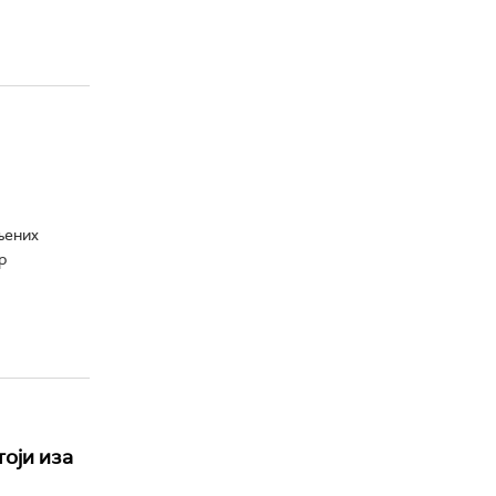
њених
р
тоји иза