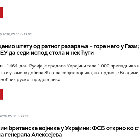
 2026, 05:55 -> 19:02
енио штету од ратног разарања – горе него у Гази;
ЕУ да седи испод стола и нек ћути
и – 1464. дан. Русија је предала Украјини тела 1.000 припадника 
га и у замену добила 35 тела својих војника, потврдио је Владими
моћник руског председника...
026, 05:50 -> 22:22
им британске војнике у Украјини; ФСБ открио ко с
на генерала Алексејева