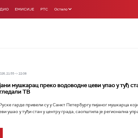
АДИО
ЕМИСИЈЕ
РТС
Остало
26, 21:55 -> 22:08
ијани мушкарац преко водоводне цеви упао у туђ ст
гледали ТВ
уске гарде привели су у Санкт Петербургу пијаног мушкарца који
ви ушао у туђи стан у центру града, саопштила је регионална упр