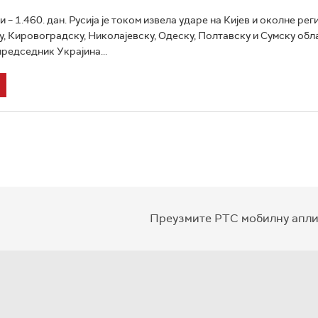
и – 1.460. дан. Русија је током извела ударе на Кијев и околне рег
, Кировоградску, Николајевску, Одеску, Полтавску и Сумску обла
председник Украјина...
Преузмите РТС мобилну апли