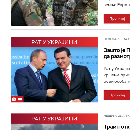
земље Европск
Прочитај
НЕДЕЉА, 10. МАЈ 2
РАТ У УКРАЈИНИ
Зашто је 
да размот
Рат у Украјин
кршење прими
осам особа, м
Прочитај
НЕДЕЉА, 26. АПР 2
РАТ У УКРАЈИНИ
Трамп откр