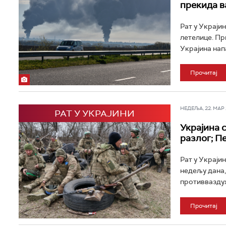
прекида в
Рат у Украјин
летелице. Пр
Украјина нап
Прочитај
НЕДЕЉА, 22. МАР 2
РАТ У УКРАЈИНИ
Украјина 
разлог; Пе
Рат у Украјин
недељу дана,
противваздух
Прочитај