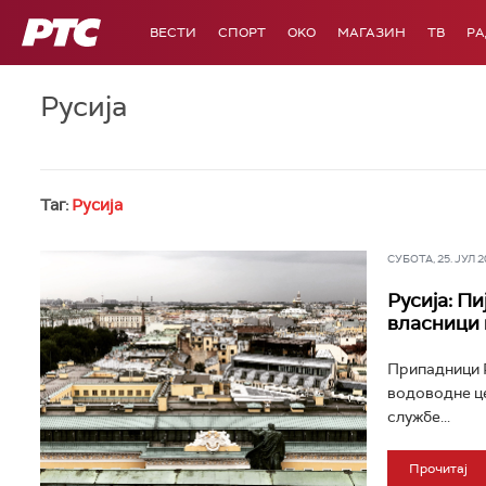
РТС
ВЕСТИ
СПОРТ
OKO
МАГАЗИН
ТВ
Р
Русија
Таг:
Русија
СУБОТА, 25. ЈУЛ 20
Русија: П
власници 
Припадници Р
водоводне це
службе...
Прочитај