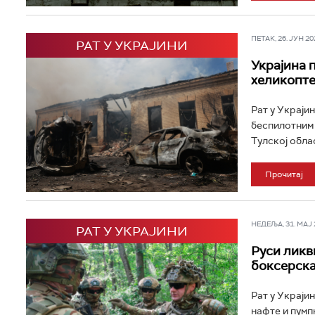
ПЕТАК, 26. ЈУН 202
РАТ У УКРАЈИНИ
Украјина 
хеликопте
Рат у Украјин
беспилотним 
Тулској област
Прочитај
НЕДЕЉА, 31. МАЈ 2
РАТ У УКРАЈИНИ
Руси ликв
боксерска
Рат у Украјин
нафте и пумп