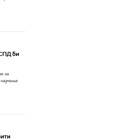
 СПД би
не за
 најмање
бити