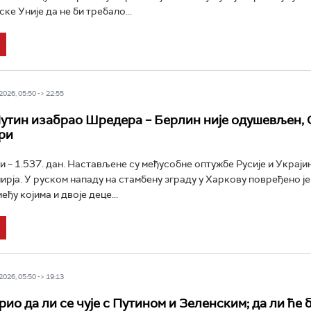
е Уније да не би требало...
026, 05:50 -> 22:55
Путин изабрао Шредера – Берлин није одушевљен,
ри
и – 1.537. дан. Настављене су међусобне оптужбе Русије и Украји
рја. У руском нападу на стамбену зграду у Харкову повређено је
еђу којима и двоје деце...
026, 05:50 -> 19:13
ио да ли се чује с Путином и Зеленским; да ли ће 