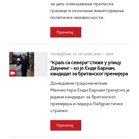
за циљ олакшавање преласка
границе и окончање вишегодишње
политичке неизвесности...
Прочитај
ПОНЕДЕЉАК, 13. ЈУЛ 2026, 19:00 -> 19:04
"Краљ са севера" стиже у улицу
Даунинг – ко је Енди Барнам,
кандидат за британског премијера
Донедавни градоначелник
Манчестера Енди Барнам тренутно је
једини кандидат за британског
премијера и лидера Лабуристичке
странке...
Прочитај