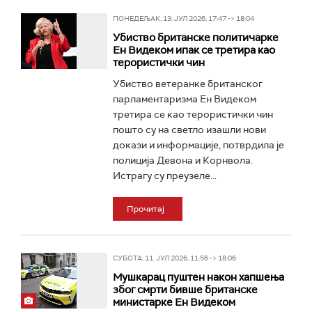
ПОНЕДЕЉАК, 13. ЈУЛ 2026, 17:47 -> 18:04
Убиство британске политичарке
Ен Видеком ипак се третира као
терористички чин
Убиство ветеранке британског
парламентаризма Ен Видеком
третира се као терористички чин
пошто су на светло изашли нови
докази и информације, потврдила је
полиција Девона и Корнвола.
Истрагу су преузеле...
Прочитај
СУБОТА, 11. ЈУЛ 2026, 11:56 -> 18:06
Мушкарац пуштен након хапшења
због смрти бивше британске
министарке Ен Видеком