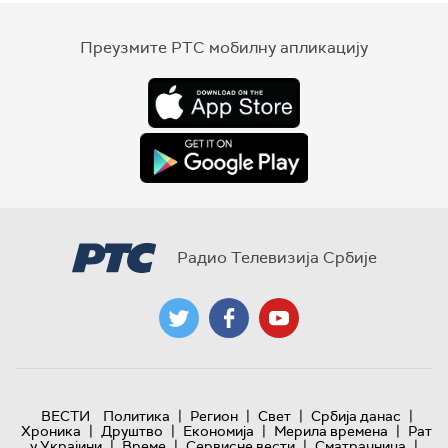
Преузмите РТС мобилну апликацију
Радио Телевизија Србије
|
|
|
|
ВЕСТИ
Политика
Регион
Свет
Србија данас
|
|
|
|
Хроника
Друштво
Економија
Мерила времена
Рат
|
|
|
|
у Украјини
Време
Сервисне вести
Сматрачница