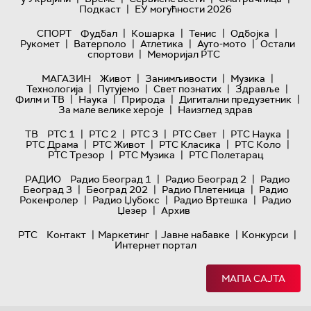
|
Подкаст
ЕУ могућности 2026
|
|
|
|
СПОРТ
Фудбал
Кошарка
Тенис
Одбојка
|
|
|
|
Рукомет
Ватерполо
Атлетика
Ауто-мото
Остали
|
спортови
Меморијал РТС
|
|
|
МАГАЗИН
Живот
Занимљивости
Музика
|
|
|
|
Технологијa
Путујемо
Свет познатих
Здравље
|
|
|
|
Филм и ТВ
Наука
Природа
Дигитални предузетник
|
За мале велике хероје
Наизглед здрав
|
|
|
|
|
ТВ
РТС 1
РТС 2
РТС 3
РТС Свет
РТС Наука
|
|
|
|
РТС Драма
РТС Живот
РТС Класика
РТС Коло
|
|
РТС Трезор
РТС Музика
РТС Полетарац
|
|
РАДИО
Радио Београд 1
Радио Београд 2
Радио
|
|
|
Београд 3
Београд 202
Радио Плетеница
Радио
|
|
|
Рокенролер
Радио Џубокс
Радио Вртешка
Радио
|
Џезер
Архив
|
|
|
|
РТС
Контакт
Маркетинг
Јавне набавке
Конкурси
Интернет портал
МАПА САЈТА