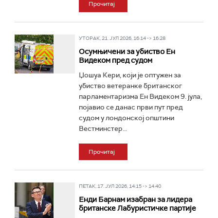
Прочитај
УТОРАК, 21. ЈУЛ 2026, 16:14 -> 16:28
Осумњичени за убиство Ен
Видеком пред судом
Џошуа Кери, који је оптужен за
убиство ветеранке британског
парламентаризма Ен Видеком 9. јула,
појавио се данас први пут пред
судом у лондонској општини
Вестминстер...
Прочитај
ПЕТАК, 17. ЈУЛ 2026, 14:15 -> 14:40
Енди Барнам изабран за лидера
британске Лабуристичке партије