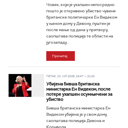
Човек, који је ухапшен непосредно
пошто је откривено убиство чувене
британске политичарке Ен Видеком
у њеном дому у Девону, пуштен је
после мање од дана у притвору,
саопштава полиција те области на
југозападу...
Прочитај
ПЕТАК, 10. ЈУЛ 2026, 19:47 -> 21:02
Убијена бивша британска
министарка Ен Видеком, после
потере ухапшен осумњичени за
убиство
Бивша британска министарка Ен
Видеком убијена је у свом дому,
саопштава полиција Девона и
Корнвола...