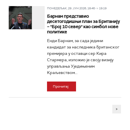
ПОНЕДЕЉАК, 29. ЈУН 2026, 18:46 -> 19:19
Барнам представио
десетогодишњи план за Британију
– "Број 10 север" као симбол нове
политике
Енди Барнам, за сада једини
кандидат за наследника британског
премијера у оставци сер Kира
Стармера, изложио је своју визију
управљања Уједињеним
Kраљевством...
Прочитај
>