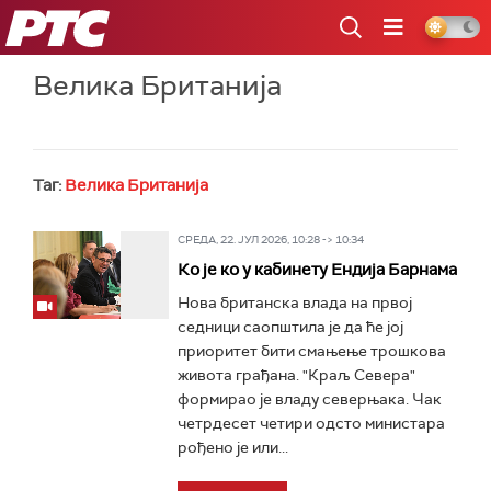
РТС
Велика Британија
Таг:
Велика Британија
СРЕДА, 22. ЈУЛ 2026, 10:28 -> 10:34
Ко је ко у кабинету Ендија Барнама
Нова британска влада на првој
седници саопштила је да ће јој
приоритет бити смањење трошкова
живота грађана. "Краљ Севера"
формирао је владу северњака. Чак
четрдесет четири одсто министара
рођено је или...