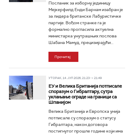
Посланик за изборну јединицу
Мејкерфилд Енди Барнам изабран је
за лидера британске Лабуристичке
партије. Вођом странке га је
формално прогласила актуелна
министарка унутрашњих послова
Шабана Мамуд, прецизирајући...
Прочитај
УТОРАК, 14. ЈУЛ 2026, 21:23 -> 21:49
ЕУ и Велика Британија потписале
споразум о Гибралтару, сутра
уклањање ограде на граници са
Шпанијом
Велика Британија и Европска унија
потписале су споразум о статусу
Гибралтара, након договора
постигнутог прошле године који има