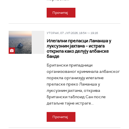
Прочитај
УТОРАК, 07. ЈУЛ 2026, 18:54 -> 19:16
Илегални преласци Ламанша у
луксузним јахтама – истрага
открила како делују албанске
банде
Британски припадници
организованог криминала албанског
порекла организују илегалне
преласке преко Ламанша у
луксузним јахтама, открива
британски таблоид Сан после
детаљне тајне истраге...
Прочитај