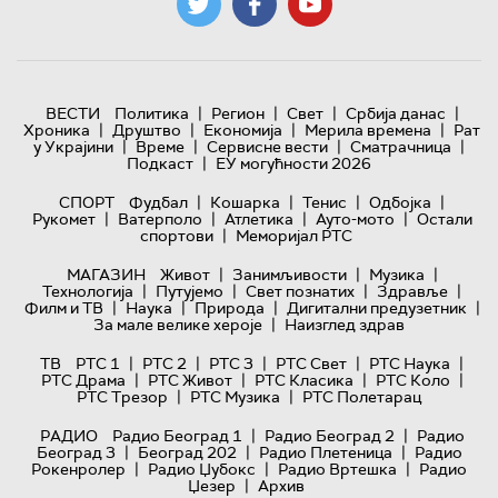
|
|
|
|
ВЕСТИ
Политика
Регион
Свет
Србија данас
|
|
|
|
Хроника
Друштво
Економија
Мерила времена
Рат
|
|
|
|
у Украјини
Време
Сервисне вести
Сматрачница
|
Подкаст
ЕУ могућности 2026
|
|
|
|
СПОРТ
Фудбал
Кошарка
Тенис
Одбојка
|
|
|
|
Рукомет
Ватерполо
Атлетика
Ауто-мото
Остали
|
спортови
Меморијал РТС
|
|
|
МАГАЗИН
Живот
Занимљивости
Музика
|
|
|
|
Технологијa
Путујемо
Свет познатих
Здравље
|
|
|
|
Филм и ТВ
Наука
Природа
Дигитални предузетник
|
За мале велике хероје
Наизглед здрав
|
|
|
|
|
ТВ
РТС 1
РТС 2
РТС 3
РТС Свет
РТС Наука
|
|
|
|
РТС Драма
РТС Живот
РТС Класика
РТС Коло
|
|
РТС Трезор
РТС Музика
РТС Полетарац
|
|
РАДИО
Радио Београд 1
Радио Београд 2
Радио
|
|
|
Београд 3
Београд 202
Радио Плетеница
Радио
|
|
|
Рокенролер
Радио Џубокс
Радио Вртешка
Радио
|
Џезер
Архив