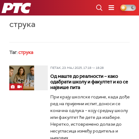
РТС
струка
Таг:
струка
ПЕТАК, 23. МАЈ 2025, 17:18 -> 18:28
Од маште до реалности – како
одабрати школу и факултет и ко се
највише пита
При крају школске године, када дође
ред на пријемни испит, доноси се
коначна одлука – коју средњу школу
или факултет ће дете да изабере.
Неретко, истовремено долази до
несугласица између родитеља и
њихових...