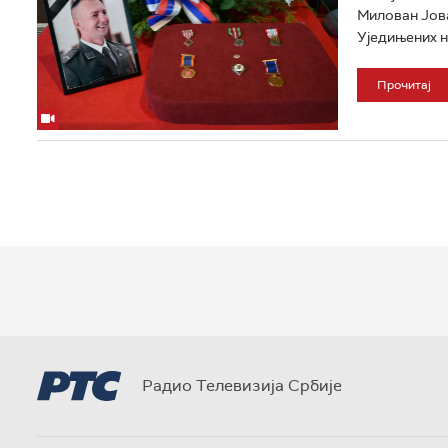
Милован Јова
Уједињених на
Прочитај
Радио Телевизија Србије