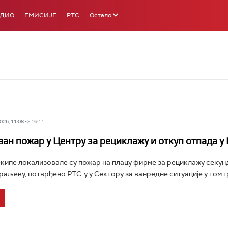
АДИО
ЕМИСИЈЕ
РТС
Остало
26, 11:08 -> 16:11
ан пожар у Центру за рециклажу и откуп отпада у
кипе локализовале су пожар на плацу фирме за рециклажу секун
раљеву, потврђено РТС-у у Сектору за ванредне ситуације у том гр