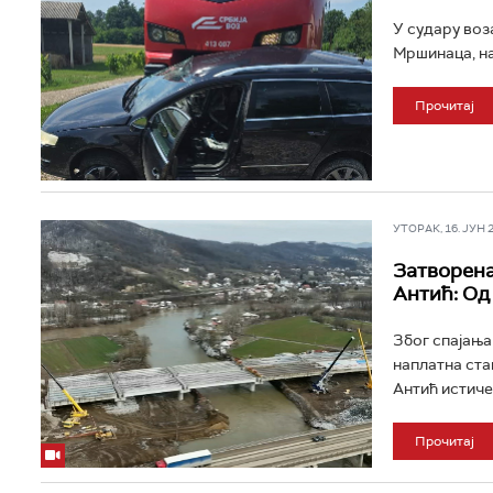
У судару воз
Мршинаца, на
Прочитај
УТОРАК, 16. ЈУН 20
Затворена
Антић: Од
Због спајања
наплатна ста
Антић истиче 
Прочитај