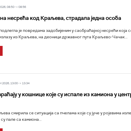
26, 08:50 -> 08:56
на несрећа код Краљева, страдала једна особа
подлегла је повредама задобијеним у саобраћајној несрећи која с
излазу из Краљева, на деоници државног пута Краљево-Чачак...
2026, 13:00 -> 13:34
раћају у кошнице које су испале из камиона у цент
ева смирила се ситуација са пчелама које су јуче у ројевима изл
су пале са камиона...