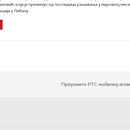
новић, који је преминуо од последица рањавања у мировној миси
ција у Либану...
Преузмите РТС мобилну апли