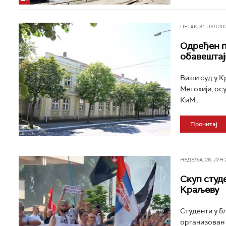
ПЕТАК, 31. ЈУЛ 202
Одређен п
обавештај
Виши суд у Кр
Метохији, ос
КиМ...
Прочитај
НЕДЕЉА, 28. ЈУН 20
Скуп студ
Краљеву
Студенти у б
организован 