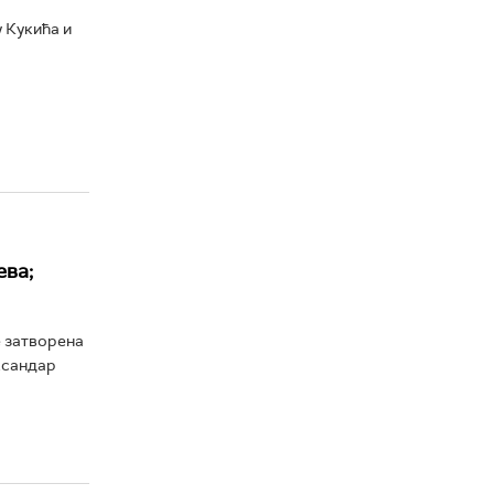
 Кукића и
ева;
е затворена
ксандар