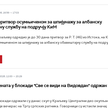
6, 16:56 -> 17:03
ритвор осумњиченом за шпијунажу за албанску
ну службу на подручју КиМ
аљеву одредио је до 30 дана притвор за Р. Т. (46) из Истока, на 
умњиченом за шпијунажу за албанску обавештајну службу на подру
26, 12:00 -> 20:29
ената у блокади "Све се види на Видовдан" одржан 
локади одржали су данас скуп у Краљеву. Централни део окупља
је вечерас на Тргу српских ратника. Говорници су истакли значај