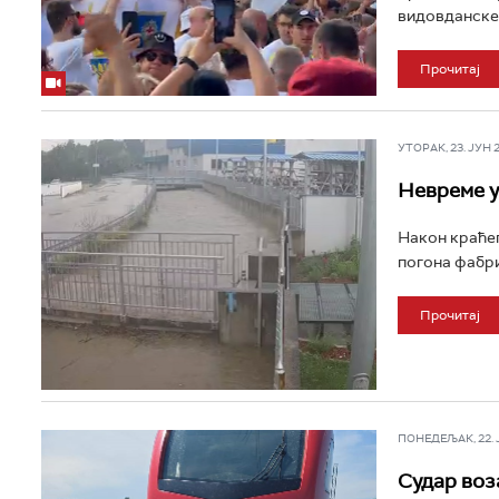
видовданске 
Прочитај
УТОРАК, 23. ЈУН 20
Невреме у
Након краћег
погона фабрик
Прочитај
ПОНЕДЕЉАК, 22. ЈУ
Судар воз