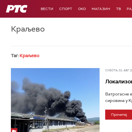
РТС
ВЕСТИ
СПОРТ
OKO
МАГАЗИН
ТВ
Р
Краљево
Таг:
Краљево
СУБОТА, 01. АВГ 20
Локализов
Ватрогасне е
сировина у K
Прочитај