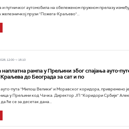
а и путничког аутомобила на обележеном пружном прелазу између
 железничкој прузи "Пожега-Краљево"...
26, 12:00 -> 16:10
 наплатна рампа у Прељини због спајања ауто-пут
 Краљева до Београда за сат и по
 ауто-пута "Милош Велики" и Моравског коридора, привремено ј
ница у Прељини код Чачка. Директор ЈП "Коридори Србије" Але
да ће се за десетак дана...