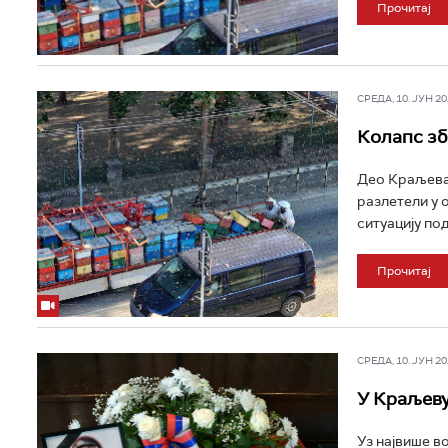
Прочитај
СРЕДА, 10. ЈУН 202
Колапс зб
Део Краљева 
разлетели у 
ситуацију под
Прочитај
СРЕДА, 10. ЈУН 202
У Краљеву
Уз највише в