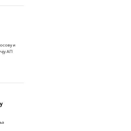
Косову и
чју АП
у
ња