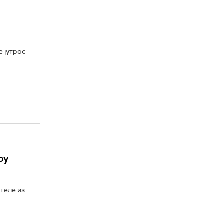
е јутрос
ру
етеле из