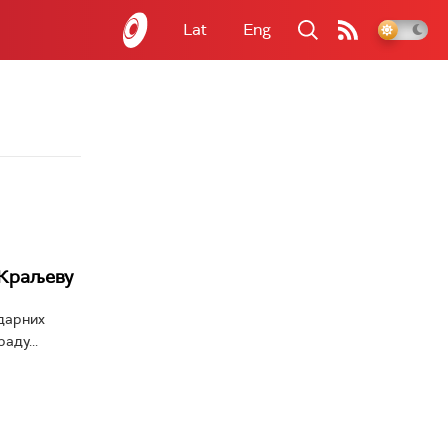
Lat
Eng
 Краљеву
дарних
аду...