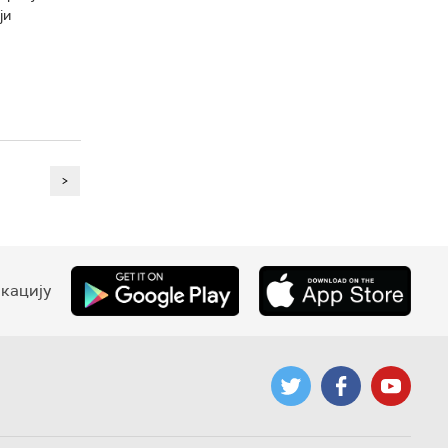
ји
>
кацију