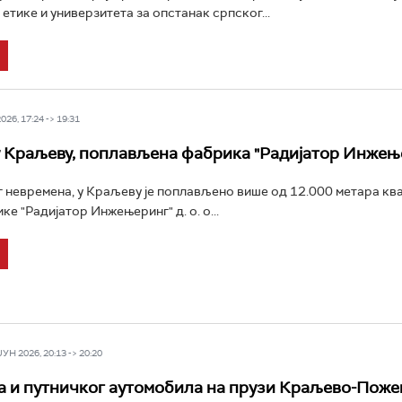
етике и универзитета за опстанак српског...
26, 17:24 -> 19:31
 Краљеву, поплављена фабрика "Радијатор Инжењ
 невремена, у Краљеву је поплављено више од 12.000 метара кв
е "Радијатор Инжењеринг" д. о. о...
Н 2026, 20:13 -> 20:20
а и путничког аутомобила на прузи Краљево-Поже