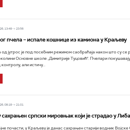
6, 13:48 -> 23:56
ог пчела – испале кошнице из камиона у Краљеву
од јутрос је под посебним режимом саобраћаја након што су се 
околини Основне школе „Димитрије Туцовић“. Пчелари покушавају
 контролу, али истичу...
6, 08:18 -> 21:01
 сахрањен српски мировњак који је страдао у Либ
ојне почасти, у Краљеву је данас сахрањен старији водник Војске