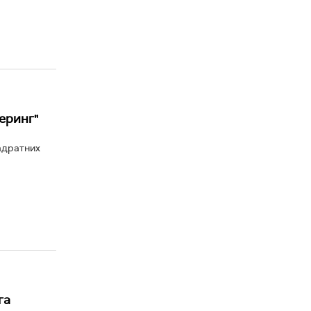
еринг"
адратних
га