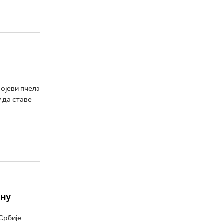
ројеви пчела
 да ставе
ану
 Србије