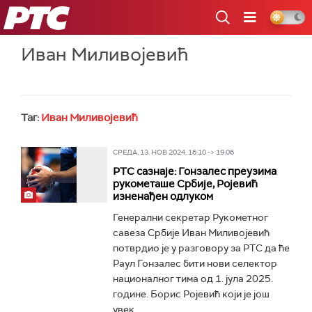
РТС
Иван Миливојевић
Таг:
Иван Миливојевић
СРЕДА, 13. НОВ 2024, 16:10 -> 19:06
РТС сазнаје: Гонзалес преузима
рукометаше Србије, Ројевић
изненађен одлуком
Генерални секретар Рукометног
савеза Србије Иван Миливојевић
потврдио је у разговору за РТС да ће
Раул Гонзалес бити нови селектор
националног тима од 1. јула 2025.
године. Борис Ројевић који је још
увек...