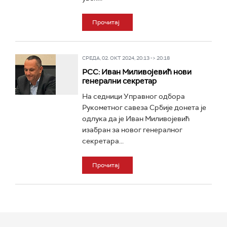
Прочитај
СРЕДА, 02. ОКТ 2024, 20:13 -> 20:18
РСС: Иван Миливојевић нови
генерални секретар
На седници Управног одбора
Рукометног савеза Србије донета је
одлука да је Иван Миливојевић
изабран за новог генералног
секретара...
Прочитај