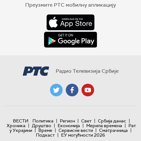
Преузмите РТС мобилну апликацију
Радио Телевизија Србије
|
|
|
|
ВЕСТИ
Политика
Регион
Свет
Србија данас
|
|
|
|
Хроника
Друштво
Економија
Мерила времена
Рат
|
|
|
|
у Украјини
Време
Сервисне вести
Сматрачница
|
Подкаст
ЕУ могућности 2026