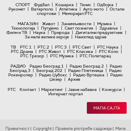
|
|
|
|
СПОРТ
Фудбал
Кошарка
Тенис
Одбојка
|
|
|
|
Рукомет
Ватерполо
Атлетика
Ауто-мото
Остали
|
спортови
Меморијал РТС
|
|
|
МАГАЗИН
Живот
Занимљивости
Музика
|
|
|
|
Технологијa
Путујемо
Свет познатих
Здравље
|
|
|
|
Филм и ТВ
Наука
Природа
Дигитални предузетник
|
За мале велике хероје
Наизглед здрав
|
|
|
|
|
ТВ
РТС 1
РТС 2
РТС 3
РТС Свет
РТС Наука
|
|
|
|
РТС Драма
РТС Живот
РТС Класика
РТС Коло
|
|
РТС Трезор
РТС Музика
РТС Полетарац
|
|
РАДИО
Радио Београд 1
Радио Београд 2
Радио
|
|
|
Београд 3
Београд 202
Радио Плетеница
Радио
|
|
|
Рокенролер
Радио Џубокс
Радио Вртешка
Радио
|
Џезер
Архив
|
|
|
|
РТС
Контакт
Маркетинг
Јавне набавке
Конкурси
Интернет портал
МАПА САЈТА
Приватност
Copyright
Правила употребе садржаја
Мапа
|
|
|