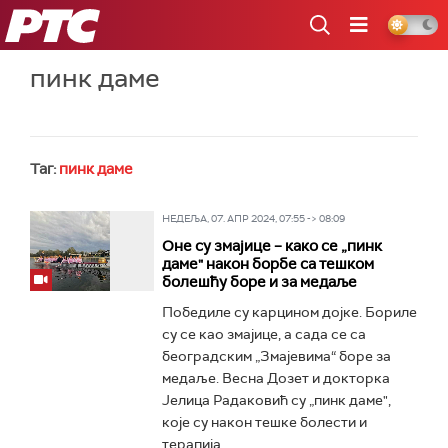
РТС
пинк даме
Таг:
пинк даме
НЕДЕЉА, 07. АПР 2024, 07:55 -> 08:09
Оне су змајице – како се „пинк
даме" након борбе са тешком
болешћу боре и за медаље
Победиле су карцином дојке. Бориле
су се као змајице, а сада се са
београдским „Змајевима“ боре за
медаље. Весна Дозет и докторка
Јелица Радаковић су „пинк даме",
које су након тешке болести и
терапија...