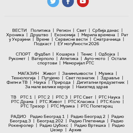
|
|
|
|
ВЕСТИ
Политика
Регион
Свет
Србија данас
|
|
|
|
Хроника
Друштво
Економија
Мерила времена
Рат
|
|
|
|
у Украјини
Време
Сервисне вести
Сматрачница
|
Подкаст
ЕУ могућности 2026
|
|
|
|
СПОРТ
Фудбал
Кошарка
Тенис
Одбојка
|
|
|
|
Рукомет
Ватерполо
Атлетика
Ауто-мото
Остали
|
спортови
Меморијал РТС
|
|
|
МАГАЗИН
Живот
Занимљивости
Музика
|
|
|
|
Технологијa
Путујемо
Свет познатих
Здравље
|
|
|
|
Филм и ТВ
Наука
Природа
Дигитални предузетник
|
За мале велике хероје
Наизглед здрав
|
|
|
|
|
ТВ
РТС 1
РТС 2
РТС 3
РТС Свет
РТС Наука
|
|
|
|
РТС Драма
РТС Живот
РТС Класика
РТС Коло
|
|
РТС Трезор
РТС Музика
РТС Полетарац
|
|
РАДИО
Радио Београд 1
Радио Београд 2
Радио
|
|
|
Београд 3
Београд 202
Радио Плетеница
Радио
|
|
|
Рокенролер
Радио Џубокс
Радио Вртешка
Радио
|
Џезер
Архив