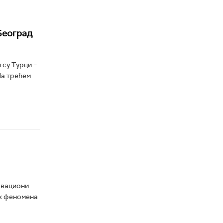
 Београд
 су Турци –
На трећем
овациони
их феномена