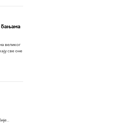
у бањама
ма великог
ају све оне
је...