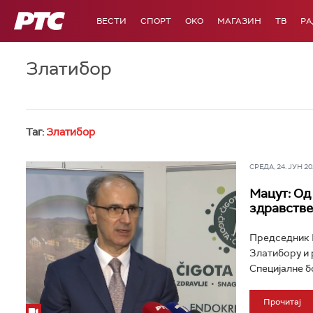
РТС
ВЕСТИ
СПОРТ
OKO
МАГАЗИН
ТВ
Р
Златибор
Таг:
Златибор
СРЕДА, 24. ЈУН 202
Мацут: Од
здравстве
Председник В
Златибору и 
Специјалне б
Прочитај