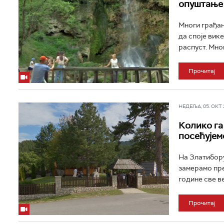
опуштање
Многи грађан
да споје вик
распуст. Мног
Прочитај
НЕДЕЉА, 05. ОКТ 2
Колико га
посећујем
На Златибору
замерамо пре
године све ве
Прочитај