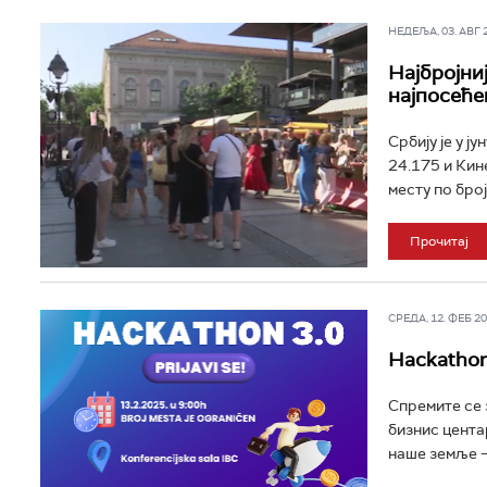
НЕДЕЉА, 03. АВГ 20
Најбројниј
најпосеће
Србију је у ј
24.175 и Кин
месту по број
Прочитај
СРЕДА, 12. ФЕБ 202
Hackathon
Спремите се 
бизнис цента
наше земље –