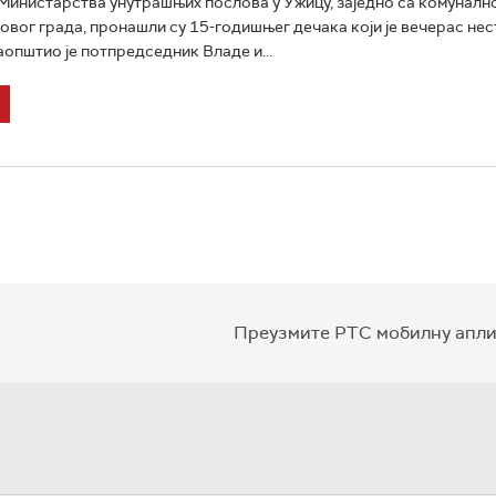
инистарства унутрашњих послова у Ужицу, заједно са комуналн
 овог града, пронашли су 15-годишњег дечака који је вечерас нес
аопштио је потпредседник Владе и...
Преузмите РТС мобилну апли