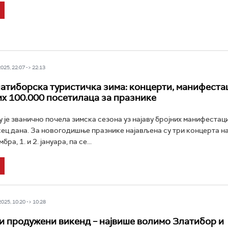
25, 22:07 -> 22:13
атиборска туристичка зима: концерти, манифестац
х 100.000 посетилаца за празнике
 је званично почела зимска сезона уз најаву бројних манифестаци
ец дана. За новогодишње празнике најављена су три концерта 
бра, 1. и 2. јануара, па се...
25, 10:20 -> 10:28
 продужени викенд – највише волимо Златибор и