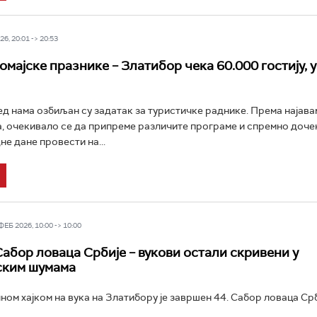
6, 20:01 -> 20:53
омајске празнике – Златибор чека 60.000 гостију, 
д нама озбиљан су задатак за туристичке раднике. Према најава
а, очекивало се да припреме различите програме и спремно дочек
не дане провести на...
Б 2026, 10:00 -> 10:00
абор ловаца Србије – вукови остали скривени у
ским шумама
ом хајком на вука на Златибору је завршен 44. Сабор ловаца Срби