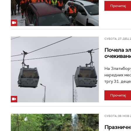
Прочитај
СУБОТА, 27. ДЕЦ 20
Почела зл
очекивани
На Златибору
наредних мес
тргу 31. децем
Прочитај
СУБОТА, 08. НОВ 20
Празнични