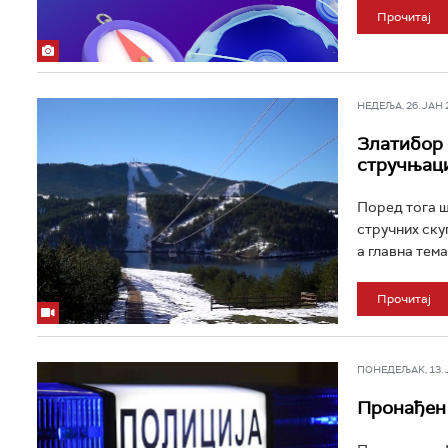
Прочитај
НЕДЕЉА, 26. ЈАН 20
Златибор 
стручњац
Поред тога ш
стручних ску
а главна тема
Прочитај
ПОНЕДЕЉАК, 13. ЈА
Пронађен 