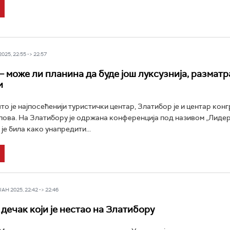
25, 22:55 -> 22:57
– може ли планина да буде још луксузнија, разматр
и
то је најпосећенији туристички центар, Златибор је и центар конг
пова. На Златибору је одржана конференција под називом „Лидер
 је била како унапредити...
Н 2025, 22:42 -> 22:46
дечак који је нестао на Златибору