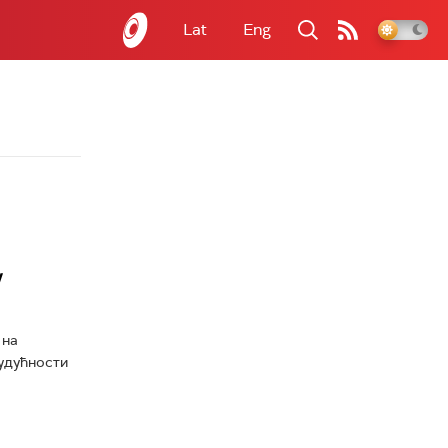
Lat
Eng
у
 на
будућности