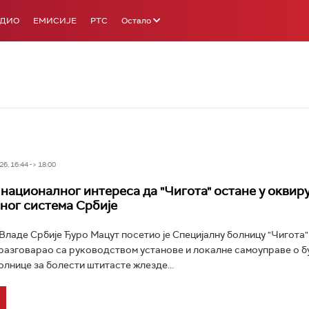
АДИО
ЕМИСИЈЕ
РТС
Остало
6, 16:44 -> 18:00
 националног интереса да "Чигота" остане у оквир
ног система Србије
ладе Србије Ђуро Мацут посетио је Специјалну болницу "Чигота"
разговарао са руководством установе и локалне самоуправе о 
олнице за болести штитасте жлезде...