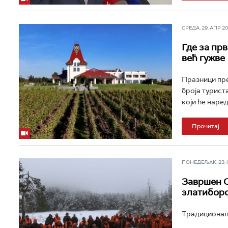
СРЕДА, 29. АПР 202
Где за прв
већ гужве
Празници пре
броја турист
који ће наред
Прочитај
ПОНЕДЕЉАК, 23. ФЕ
Завршен С
златибор
Традиционалн