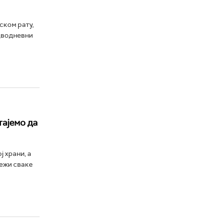
ском рату,
дводневни
тајемо да
 храни, а
лежи сваке