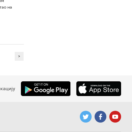
ом
тао на
>
кацију