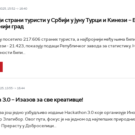
25, 15:52 -> 16:40
и страни туристи у Србији у јуну Турци и Кинези –
нији град
уну посетило 217.606 страних туриста, а најбројнији међу њима били
ези - 21.423, показују подаци Републичког завода за статистику. 
ности били...
5, 13:55 -> 16:44
 3.0 – Изазов за све креативце!
за још једно узбудљиво издање Hackathon 3.0 које организује Ин
р Златибор. Овог пута, фокус је на једном од најлепших природн
 Прерасту у Доброселици...