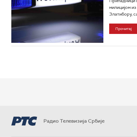
Припадници М
милицијом из
Златибору, с
Прочитај
Радио Телевизија Србије