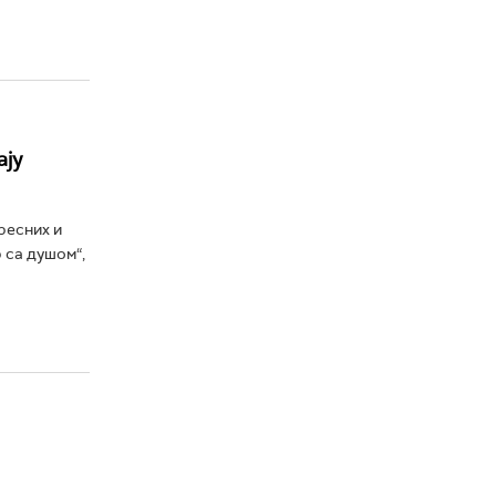
ају
ресних и
 са душом“,