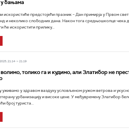
 у бањама
и искористиће предстојећи празник – Дан примирја у Првом свет
енд и неколико слободних дана. Након тога средњошколце чека 
и ће искористити прилику...
025, 21:14 -> 21:19
 волимо, толико га и кудимо, али Златибор не прес
о
 уживамо у здравом ваздуху условљеном ружом ветрова и укусној
терану урбанизацију и високе цене. У међувремену Златибор бе
ћи број туриста...