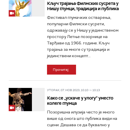
Кључ трајања Филмских сусрета у
Нишу глумци, традиција и публика
Фестивал глумачких остварења,
популарни Филмски сусрети,
одржавају се у Нишу у јединственом
простору Летње позорнице на
Тврђави од 1966. године. Кључ
трајања за многе су традиција и
јединствени концепт...
Прочитај
УТОРАК, 07. НОВ 2023, 10:10 -> 10:13
Како се „ускаче у улогу“ уместо
колеге глумца
Позоришна илузија често је много
више од онога што публика види на
сцени. Дешава се да буквално у