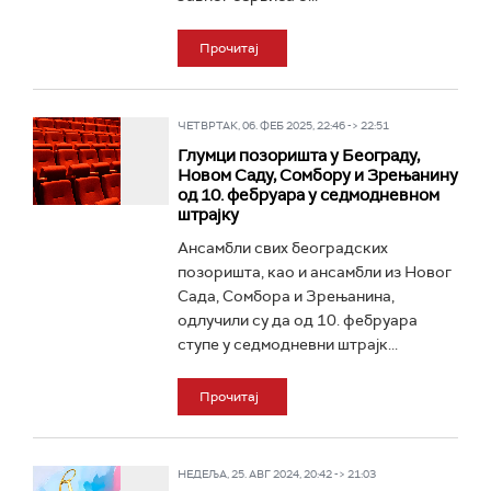
Прочитај
ЧЕТВРТАК, 06. ФЕБ 2025, 22:46 -> 22:51
Глумци позоришта у Београду,
Новом Саду, Сомбору и Зрењанину
од 10. фебруара у седмодневном
штрајку
Ансамбли свих београдских
позоришта, као и ансамбли из Новог
Сада, Сомбора и Зрењанина,
одлучили су да од 10. фебруара
ступе у седмодневни штрајк...
Прочитај
НЕДЕЉА, 25. АВГ 2024, 20:42 -> 21:03