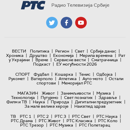
Радио Телевизија Србије
|
|
|
|
ВЕСТИ
Политика
Регион
Свет
Србија данас
|
|
|
|
Хроника
Друштво
Економија
Мерила времена
Рат
|
|
|
|
у Украјини
Време
Сервисне вести
Сматрачница
|
Подкаст
ЕУ могућности 2026
|
|
|
|
СПОРТ
Фудбал
Кошарка
Тенис
Одбојка
|
|
|
|
Рукомет
Ватерполо
Атлетика
Ауто-мото
Остали
|
спортови
Меморијал РТС
|
|
|
МАГАЗИН
Живот
Занимљивости
Музика
|
|
|
|
Технологијa
Путујемо
Свет познатих
Здравље
|
|
|
|
Филм и ТВ
Наука
Природа
Дигитални предузетник
|
За мале велике хероје
Наизглед здрав
|
|
|
|
|
ТВ
РТС 1
РТС 2
РТС 3
РТС Свет
РТС Наука
|
|
|
|
РТС Драма
РТС Живот
РТС Класика
РТС Коло
|
|
РТС Трезор
РТС Музика
РТС Полетарац