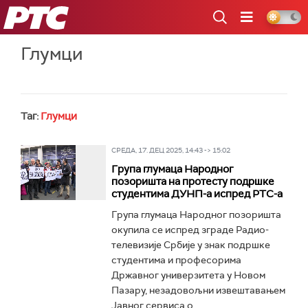
РТС
Глумци
Таг:
Глумци
СРЕДА, 17. ДЕЦ 2025, 14:43 -> 15:02
Група глумаца Народног
позоришта на протесту подршке
студентима ДУНП-а испред РТС-а
Група глумаца Народног позоришта
окупила се испред зграде Радио-
телевизије Србије у знак подршке
студентима и професорима
Државног универзитета у Новом
Пазару, незадовољни извештавањем
Jавног сервиса о...