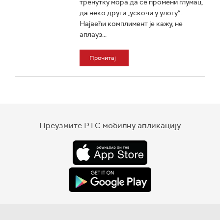
тренутку мора да се промени глумац,
да неко други „ускочи у улогу“.
Највећи комплимент је кажу, не
аплауз...
Прочитај
Преузмите РТС мобилну апликацију