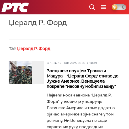
РТС
Џералд Р. Форд
Таг:
Џералд Р. Форд
СРЕДА, 12. НОВ 2025, 07:07 -> 10:39
Звецкање оружјем Трампа и
Мадура – "Џералд Форд" стигао до
Јужне Америке, Венецуела
покреће "масовну мобилизацију"
Највећи носач авиона "Џералд Р.
Форд" упловио је у подручје
Латинске Америке и томе додатно
ојачао америчке војне снаге у том
региону. Ни Венецуела не седи
скрштених руку, председник