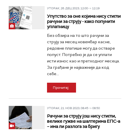
УТОРАК, 26. ДЕЦ 2023, 12:00 -> 12:19
Упутство за оне којима нису стигли
рачуни за струју - како попунити
уплатницу
Без обзира на то што рачуни за
струју за месец новембар касне,
редовне платише могу да остваре
попуст. Потребно је да се уплати
исти износ као и претходног месеца.
За грађане је најважније да код
себе...
Прочитај
УТОРАК, 21. НОВ 2023, 08:45 -> 08:50
Рачуни за струју још нису стигли,
велике гужве на шалтерима ЕПС-а
– има ли разлога за бригу