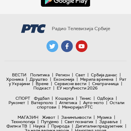
Радио Телевизија Србије
|
|
|
|
ВЕСТИ
Политика
Регион
Свет
Србија данас
|
|
|
|
Хроника
Друштво
Економија
Мерила времена
Рат
|
|
|
|
у Украјини
Време
Сервисне вести
Сматрачница
|
Подкаст
ЕУ могућности 2026
|
|
|
|
СПОРТ
Фудбал
Кошарка
Тенис
Одбојка
|
|
|
|
Рукомет
Ватерполо
Атлетика
Ауто-мото
Остали
|
спортови
Меморијал РТС
|
|
|
МАГАЗИН
Живот
Занимљивости
Музика
|
|
|
|
Технологијa
Путујемо
Свет познатих
Здравље
|
|
|
|
Филм и ТВ
Наука
Природа
Дигитални предузетник
|
За мале велике хероје
Наизглед здрав