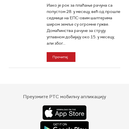
Иако је рок за плаћање рачуна са
попустом 28. у месецу, већ од прошле
седмице на ЕПС-овим шалтерима
широм земље су огромне гужве.
Домаћинства рачуне за струју
углавном добијају око 15. у месецу,
али због...
Прочитај
Преузмите РТС мобилну апликацију