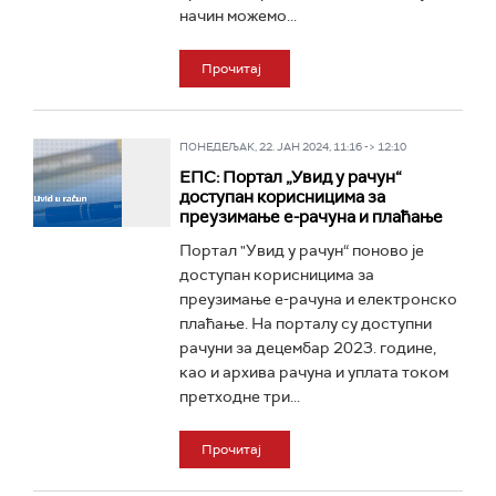
начин можемо...
Прочитај
ПОНЕДЕЉАК, 22. ЈАН 2024, 11:16 -> 12:10
ЕПС: Портал „Увид у рачун“
доступан корисницима за
преузимање е-рачуна и плаћање
Портал "Увид у рачун“ поново је
доступан корисницима за
преузимање е-рачуна и електронско
плаћање. На порталу су доступни
рачуни за децембар 2023. године,
као и архива рачуна и уплата током
претходне три...
Прочитај