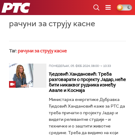
РТС
рачуни за струју касне
Таг:
рачуни за струју касне
ПОНЕДЕЉАК, 05. ФЕБ 2024, 08:00 -> 10:33
Ђедовић Хандановић: Треба
разговарати о пројекту Јадар, неће
бити никаквог рудника између
Авале и Космаја
Министарка енергетике Дубравка
Ђедовић Хандановић каже за РТС да
треба причати о пројекту Јадар и
видети релевантне студије – и
техничке и о заштити животне
средине. Треба да видимо на који