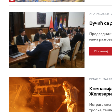
УТОРАК, 26. СЕП 20
Вучић са 
Председник С
њима разгова
Прочитај
ПЕТАК, 31. МАР 202
Компанија
Железари
Истрага експ
троске, темп