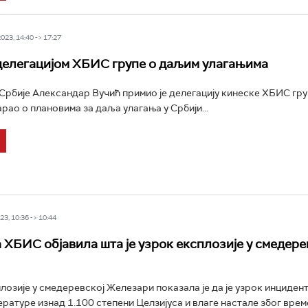
23, 14:40 -> 17:27
делегацијом ХБИС групе о даљим улагањима
рбије Александар Вучић примио је делегацију кинеске ХБИС гру
рао о плановима за даља улагања у Србији...
3, 10:36 -> 10:44
 ХБИС објавила шта је узрок експлозије у смедере
лозије у смедеревској Железари показала је да је узрок инциден
ературе изнад 1.100 степени Целзијуса и влаге настале због вре