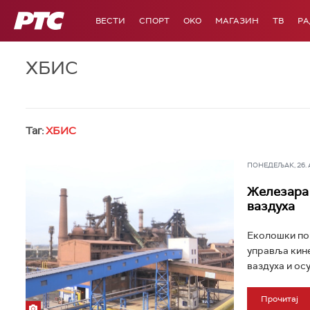
РТС
ВЕСТИ
СПОРТ
OKO
МАГАЗИН
ТВ
Р
ХБИС
Таг:
ХБИС
ПОНЕДЕЉАК, 26. АВ
Железара 
ваздуха
Еколошки пок
управља кине
ваздуха и осу
Прочитај