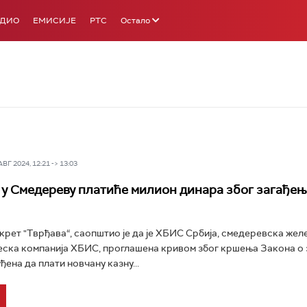
АДИО
ЕМИСИЈЕ
РТС
Остало
Г 2024, 12:21 -> 13:03
у Смедереву платиће милион динара због загађењ
рет "Тврђава“, саопштио је да је ХБИС Србија, смедеревска жел
ска компанија ХБИС, проглашена кривом због кршења Закона о
ђена да плати новчану казну...