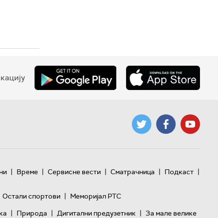
кацију
|
|
|
|
|
ни
Време
Сервисне вести
Сматрачница
Подкаст
|
Остали спортови
Меморијал РТС
|
|
|
ка
Природа
Дигитални предузетник
За мале велике