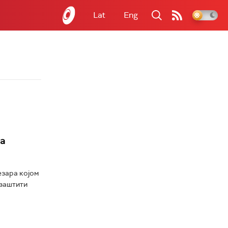
Lat
Eng
а
езара којом
 заштити