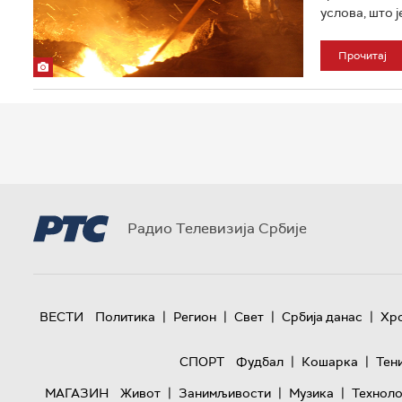
услова, што ј
Прочитај
Радио Телевизија Србије
|
|
|
|
ВЕСТИ
Политика
Регион
Свет
Србија данас
Хр
|
|
СПОРТ
Фудбал
Кошарка
Тен
|
|
|
МАГАЗИН
Живот
Занимљивости
Музика
Техноло