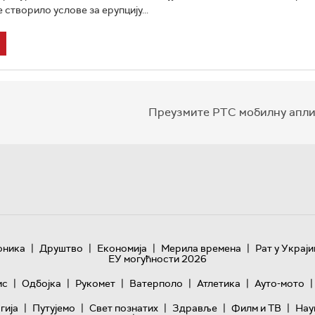
е створило услове за ерупцију...
Преузмите РТС мобилну апли
|
|
|
|
оника
Друштво
Економија
Мерила времена
Рат у Украји
ЕУ могућности 2026
|
|
|
|
|
|
ис
Одбојка
Рукомет
Ватерполо
Атлетика
Ауто-мото
|
|
|
|
|
гијa
Путујемо
Свет познатих
Здравље
Филм и ТВ
Нау