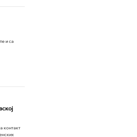
пе и са
вској
та контакт
менских