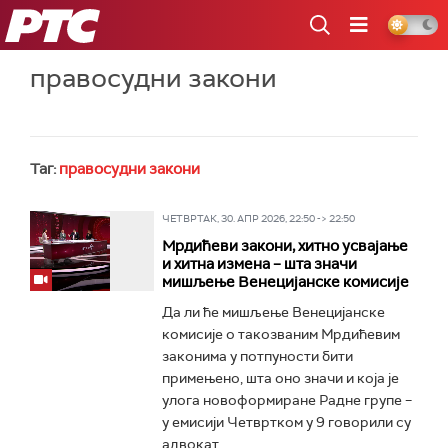
РТС
правосудни закони
Таг:
правосудни закони
ЧЕТВРТАК, 30. АПР 2026, 22:50 -> 22:50
Мрдићеви закони, хитно усвајање
и хитна измена – шта значи
мишљење Венецијанске комисије
Да ли ће мишљење Венецијанске
комисије о такозваним Мрдићевим
законима у потпуности бити
примењено, шта оно значи и која је
улога новоформиране Радне групе –
у емисији Четвртком у 9 говорили су
адвокат...