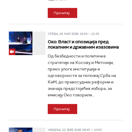
Прочитај
СРЕДА, 18. МАР 2026, 19:19 -> 21:33
Око: Власт и опозиција пред
локалним и државним изазовима
Од безбедности и политичке
стратегије на Косову и Метохији,
преко улоге институција и
одговорности за положај Срба на
КиМ, до правосудних реформи и
значаја предстојећих избора, за
емисију Око говорили...
Прочитај
НЕДЕЉА, 22. ФЕБ 2026, 08:45 -> 10:03