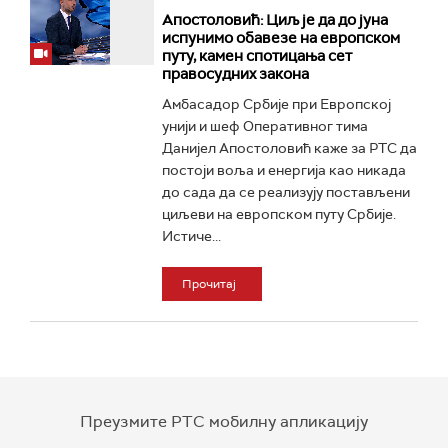
Апостоловић: Циљ је да до јуна
испунимо обавезе на европском
путу, камен спотицања сет
правосудних закона
Амбасадор Србије при Европској
унији и шеф Оперативног тима
Данијел Апостоловић каже за РТС да
постоји воља и енергија као никада
до сада да се реализују постављени
циљеви на европском путу Србије.
Истиче...
Прочитај
Преузмите РТС мобилну апликацију