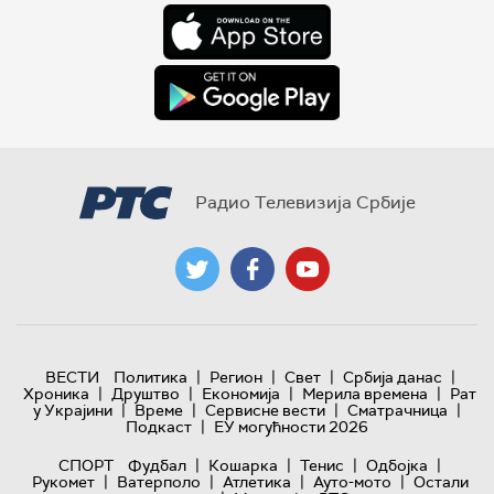
Радио Телевизија Србије
|
|
|
|
ВЕСТИ
Политика
Регион
Свет
Србија данас
|
|
|
|
Хроника
Друштво
Економија
Мерила времена
Рат
|
|
|
|
у Украјини
Време
Сервисне вести
Сматрачница
|
Подкаст
ЕУ могућности 2026
|
|
|
|
СПОРТ
Фудбал
Кошарка
Тенис
Одбојка
|
|
|
|
Рукомет
Ватерполо
Атлетика
Ауто-мото
Остали