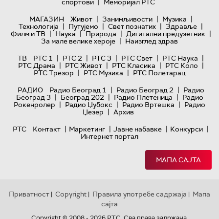
|
спортови
Меморијал РТС
|
|
|
МАГАЗИН
Живот
Занимљивости
Музика
|
|
|
|
Технологијa
Путујемо
Свет познатих
Здравље
|
|
|
|
Филм и ТВ
Наука
Природа
Дигитални предузетник
|
За мале велике хероје
Наизглед здрав
|
|
|
|
|
ТВ
РТС 1
РТС 2
РТС 3
РТС Свет
РТС Наука
|
|
|
|
РТС Драма
РТС Живот
РТС Класика
РТС Коло
|
|
РТС Трезор
РТС Музика
РТС Полетарац
|
|
РАДИО
Радио Београд 1
Радио Београд 2
Радио
|
|
|
Београд 3
Београд 202
Радио Плетеница
Радио
|
|
|
Рокенролер
Радио Џубокс
Радио Вртешка
Радио
|
Џезер
Архив
|
|
|
|
РТС
Контакт
Маркетинг
Јавне набавке
Конкурси
Интернет портал
МАПА САЈТА
Приватност
Copyright
Правила употребе садржаја
Мапа
|
|
|
сајта
Copyright © 2008 - 2026 РТС. Сва права задржана.