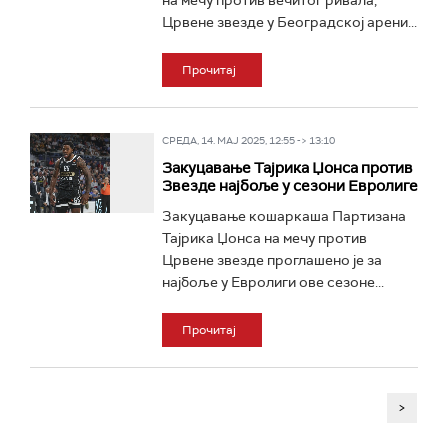
на мечу против вечитог ривала,
Црвене звезде у Београдској арени...
Прочитај
СРЕДА, 14. МАЈ 2025, 12:55 -> 13:10
Закуцавање Тајрика Џонса против
Звезде најбоље у сезони Евролиге
Закуцавање кошаркаша Партизана
Тајрика Џонса на мечу против
Црвене звезде проглашено је за
најбоље у Евролиги ове сезоне...
Прочитај
>