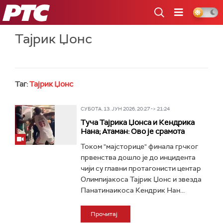
РТС
Тајрик Џонс
Таг:
Тајрик Џонс
СУБОТА, 13. ЈУН 2026, 20:27 -> 21:24
Туча Тајрика Џонса и Кендрика
Нана; Атаман: Ово је срамота
Током "мајсторице" финала грчког
првенства дошло је до инцидента
чији су главни протагонисти центар
Олимпијакоса Тајрик Џонс и звезда
Панатинаикоса Кендрик Нан...
Прочитај