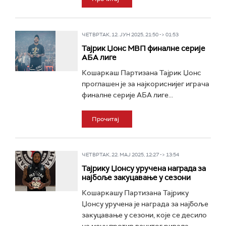
ЧЕТВРТАК, 12. ЈУН 2025, 21:50 -> 01:53
Тајрик Џонс МВП финалне серије
АБА лиге
Кошаркаш Партизана Тајрик Џонс
проглашен је за најкориснијег играча
финалне серије АБА лиге...
Прочитај
ЧЕТВРТАК, 22. МАЈ 2025, 12:27 -> 13:54
Тајрику Џонсу уручена награда за
најбоље закуцавање у сезони
Кошаркашу Партизана Тајрику
Џонсу уручена је награда за најбоље
закуцавање у сезони, које се десило