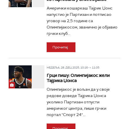
Амерички кошаркаш Тајрик Џонс
напустио је Партизан и потписао
уговор на 2,5 године са
Олимпијакосом, званично је објавио
грчки клуб...
Прочитај
НЕДЕЉА, 28. ДЕЦ 2025, 10:16 -> 11:05
Грци пишу: Олимпијакос жели
Тајрика Џонса
Олимпијакос је вољан да у своје
редове доведе Тајрика Џонса
уколико Партизан отпусти
америчког центра, пише грчки
портал "Спорт 24"...
Прочитај