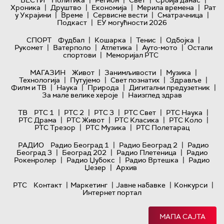
|
|
|
|
ВЕСТИ
Политика
Регион
Свет
Србија данас
|
|
|
|
Хроника
Друштво
Економија
Мерила времена
Рат
|
|
|
|
у Украјини
Време
Сервисне вести
Сматрачница
|
Подкаст
ЕУ могућности 2026
|
|
|
|
СПОРТ
Фудбал
Кошарка
Тенис
Одбојка
|
|
|
|
Рукомет
Ватерполо
Атлетика
Ауто-мото
Остали
|
спортови
Меморијал РТС
|
|
|
МАГАЗИН
Живот
Занимљивости
Музика
|
|
|
|
Технологијa
Путујемо
Свет познатих
Здравље
|
|
|
|
Филм и ТВ
Наука
Природа
Дигитални предузетник
|
За мале велике хероје
Наизглед здрав
|
|
|
|
|
ТВ
РТС 1
РТС 2
РТС 3
РТС Свет
РТС Наука
|
|
|
|
РТС Драма
РТС Живот
РТС Класика
РТС Коло
|
|
РТС Трезор
РТС Музика
РТС Полетарац
|
|
РАДИО
Радио Београд 1
Радио Београд 2
Радио
|
|
|
Београд 3
Београд 202
Радио Плетеница
Радио
|
|
|
Рокенролер
Радио Џубокс
Радио Вртешка
Радио
|
Џезер
Архив
|
|
|
|
РТС
Контакт
Маркетинг
Јавне набавке
Конкурси
Интернет портал
МАПА САЈТА