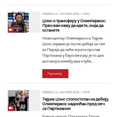
НЕДЕЉА, 11. ЈАН 2026, 18:31 -> 19:01
Џонс о трансферу у Олимпијакос:
Прво вам кажу да идете, онда да
останете
Нови центар Олимпијакоса Тајрик
Џонс изјавио је после дебија за тим
из Пиреја да неће играти против
Партизана у Евролиги јер је то део
договора између два клуба...
Прочитај
НЕДЕЉА, 11. ЈАН 2026, 16:24 -> 16:45
Тајрик Џонс стопостотан на дебију,
Олимпијакос надмоћан пред меч
са Партизаном
Бивши центар Партизана Тајрик