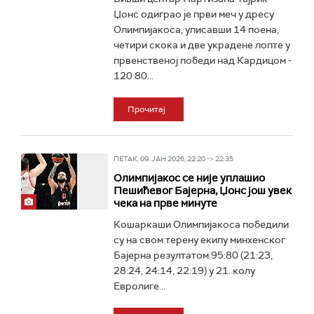
Џонс одиграо је први меч у дресу
Олимпијакоса, уписавши 14 поена,
четири скока и две украдене лопте у
првенственој победи над Кардицом -
120:80...
Прочитај
ПЕТАК, 09. ЈАН 2026, 22:20 -> 22:35
Олимпијакос се није уплашио
Пешићевог Бајерна, Џонс још увек
чека на прве минуте
Кошаркаши Олимпијакоса победили
су на свом терену екипу минхенског
Бајерна резултатом 95:80 (21:23,
28:24, 24:14, 22:19) у 21. колу
Евролиге...