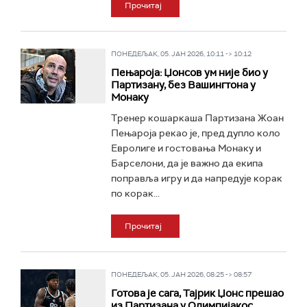
Прочитај
ПОНЕДЕЉАК, 05. ЈАН 2026, 10:11 -> 10:12
Пењароја: Џонсов ум није био у
Партизану, без Вашингтона у
Монаку
Тренер кошаркаша Партизана Жоан
Пењароја рекао је, пред дупло коло
Евролиге и гостовања Монаку и
Барселони, да је важно да екипа
поправља игру и да напредује корак
по корак...
Прочитај
ПОНЕДЕЉАК, 05. ЈАН 2026, 08:25 -> 08:57
Готова је сага, Тајрик Џонс прешао
из Партизана у Олимпијакос