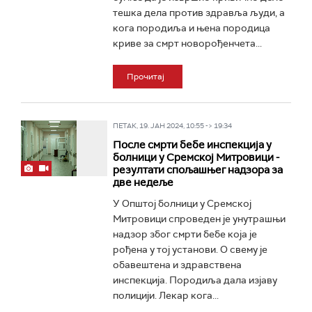
тешка дела против здравља људи, а
кога породиља и њена породица
криве за смрт новорођенчета...
Прочитај
ПЕТАК, 19. ЈАН 2024, 10:55 -> 19:34
После смрти бебе инспекција у
болници у Сремској Митровици -
резултати спољашњег надзора за
две недеље
У Општој болници у Сремској
Митровици спроведен је унутрашњи
надзор због смрти бебе која је
рођена у тој установи. О свему је
обавештена и здравствена
инспекција. Породиља дала изјаву
полицији. Лекар кога...