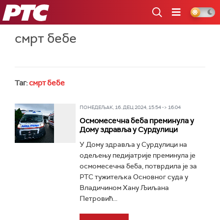
РТС
смрт бебе
Таг:
смрт бебе
ПОНЕДЕЉАК, 16. ДЕЦ 2024, 15:54 -> 16:04
Осмомесечна беба преминула у
Дому здравља у Сурдулици
У Дому здравља у Сурдулици на
одељењу педијатрије преминула је
осмомесечна беба, потврдила је за
РТС тужитељка Основног суда у
Владичином Хану Љиљана
Петровић...