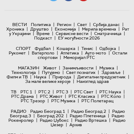
|
|
|
|
ВЕСТИ
Политика
Регион
Свет
Србија данас
|
|
|
|
Хроника
Друштво
Економија
Мерила времена
Рат
|
|
|
|
у Украјини
Време
Сервисне вести
Сматрачница
|
Подкаст
ЕУ могућности 2026
|
|
|
|
СПОРТ
Фудбал
Кошарка
Тенис
Одбојка
|
|
|
|
Рукомет
Ватерполо
Атлетика
Ауто-мото
Остали
|
спортови
Меморијал РТС
|
|
|
МАГАЗИН
Живот
Занимљивости
Музика
|
|
|
|
Технологијa
Путујемо
Свет познатих
Здравље
|
|
|
|
Филм и ТВ
Наука
Природа
Дигитални предузетник
|
За мале велике хероје
Наизглед здрав
|
|
|
|
|
ТВ
РТС 1
РТС 2
РТС 3
РТС Свет
РТС Наука
|
|
|
|
РТС Драма
РТС Живот
РТС Класика
РТС Коло
|
|
РТС Трезор
РТС Музика
РТС Полетарац
|
|
РАДИО
Радио Београд 1
Радио Београд 2
Радио
|
|
|
Београд 3
Београд 202
Радио Плетеница
Радио
|
|
|
Рокенролер
Радио Џубокс
Радио Вртешка
Радио
|
Џезер
Архив