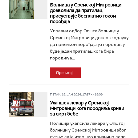
Болница у Сремској Митровици
дозволила да пратилац
присуствује бесплатно током
порођаја
Управни одбор Опште болнице у
Сремској Митровици донео је одлуку
да приликом порођаја уз породиљу
буде један пратилац кога бира
породиља...
Прочитај
ПЕТАК, 19. ЈАН 2024, 17:37 -> 19:09
Ухапшен лекар у Сремској
Митровици кога породиља криви
за смрт бебе
Полиција ухапсила лекара у Општој
болници у Сремској Митровици због
сумње да је извршио кривично дело