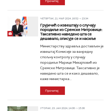
Прочитај
ЧЕТВРТАК, 21. МАР 2024, 16:52 -> 23:34
Грујичић о извештају о случају
породиље из Сремске Митровице:
Таксативно наведено шта се
дешавало, описује се и насиље
Министарству здравља достављен је
извештај Комисије за ванредну
спољну контролу у случају
породиље Марице Михајловић из
Сремске Митровице. Таксативно је
наведено шта се и како дешавало,
каже министарка...
Прочитај
УТОРАК, 23. ЈАН 2024, 14:06 -> 15:36