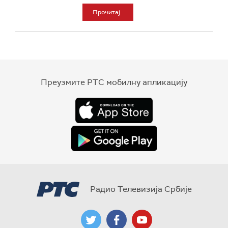
Прочитај
Преузмите РТС мобилну апликацију
Радио Телевизија Србије