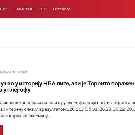
АДИО
ЕМИСИЈЕ
РТС
Остало
26, 22:15 -> 23:09
 ушао у историју НБА лиге, али је Торонто поражен
 у плеј-офу
ивленд кавалирса повели су у плеј-оф серији против Торонто р
вом терену славили резултатом 126:113 (35:31, 26:23, 36:22, 29:3
жан корак ка пласману...