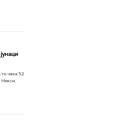
 јунаци
 то чека 52
. Никси,