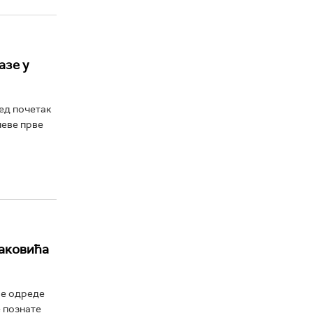
азе у
ед почетак
чеве прве
јаковића
се одреде
е познате