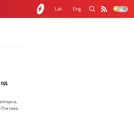
Lat
Eng
 од
епторса,
7) и тако