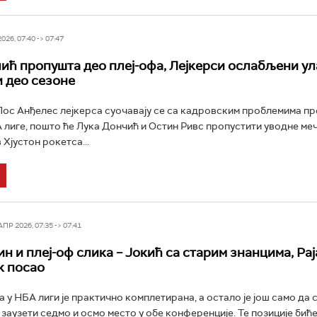
26, 07:40 -> 07:47
ић пропушта део плеј-офа, Лејкерси ослабљени ул
и део сезоне
с Анђелес лејкерса суочавају се са кадровским проблемима пр
 лиге, пошто ће Лука Дончић и Остин Ривс пропустити уводне ме
Хјустон рокетса...
Р 2026, 07:35 -> 07:41
ин и плеј-оф слика – Јокић са старим знанцима, Ра
к посао
а у НБА лиги је практично комплетирана, а остало је још само да 
е заузети седмо и осмо место у обе конференције. Те позиције бић