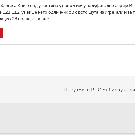
победила Кливленд у гостима у првом мечу полуфиналне серије И
121:112, уз више него одличних 53 одсто шута из игре, али и за 
ацио 23 поена, а Тајрис...
Преузмите РТС мобилну апли