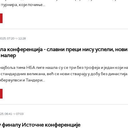
 турнира, који почиње...
25, 07:20 -> 12:28
а конференција - славни преци нису успели, нови
 малер
ајбоља тима НБА лиге нашла су се три без трофеја и један који на
стандардних великана, већ се нови стварају у добу без династија
мбервулвси и Тандери...
5, 06:41 -> 07:03
у финалу Источне конференције