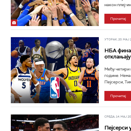
након плеј-ин
Прочитај
УТОРАК, 20. МАЈ 20
НБА финал
отклањају
Међу четири н
године. Нема 
Пејсерси, Ти
Прочитај
СРЕДА, 14. МАЈ 202
Пејсерси 