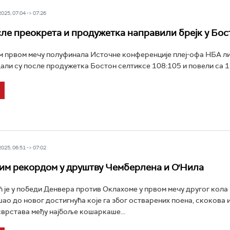
25, 07:04 -> 07:26
ле преокрета и продужетка направили брејк у Бос
 првом мечу полуфинала Источне конференције плеј-офа НБА ли
али су после продужетка Бостон селтиксе 108:105 и повели са 1:0 
25, 06:51 -> 07:02
им рекордом у друштву Чемберлена и О'Нила
 је у победи Денвера против Оклахоме у првом мечу другог кола
ао до новог достигнућа које га због остварених поена, скокова 
сврстава међу најбоље кошаркаше...