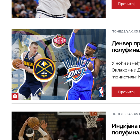
Прочитај
ПОНЕДЕЉАК, 05. МА
Денвер пр
полуфина
У ноћи измеђ
Оклахоме и Д
"почистили" 
Прочитај
ПОНЕДЕЉАК, 05. МА
Индијана 
полуфина