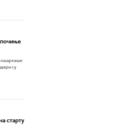
започиње
 кошаркаши
ндери су
на старту