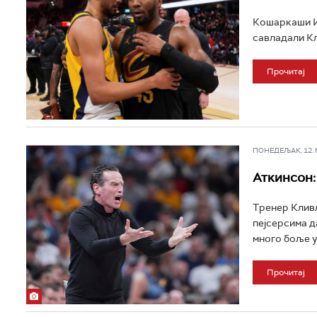
Кошаркаши Ин
савладали Кли
Прочитај
ПОНЕДЕЉАК, 12. МА
Аткинсон:
Тренер Кливл
пејсерсима д
много боље у
Прочитај