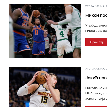
УТОРАК, 06. МАЈ 20
Никси пос
У узбудљивом
никси савлад
Прочитај
УТОРАК, 06. МАЈ 20
Јокић нов
Никола Јокић
НБА лиге дош
асистенција 