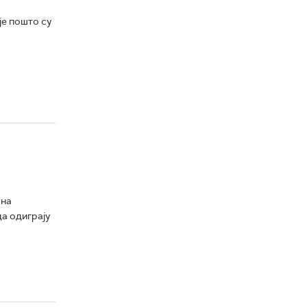
е пошто су
ана
да одиграју