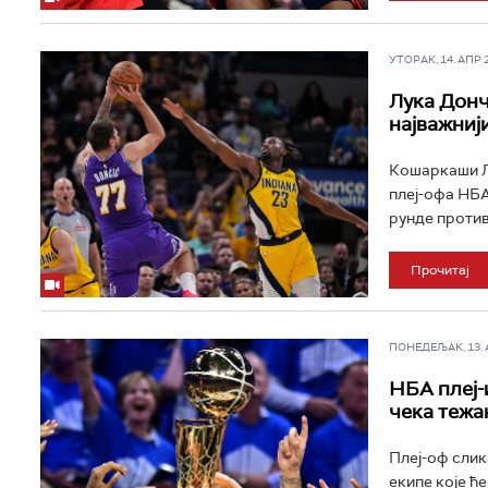
УТОРАК, 14. АПР 20
Лука Донч
најважниј
Кошаркаши Ло
плеј-офа НБА
рунде против 
Прочитај
ПОНЕДЕЉАК, 13. АП
НБА плеј-
чека тежа
Плеј-оф слик
екипе које ћ