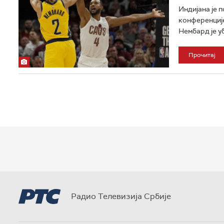
Индијана је 
конференције 
Нембард је уб
Прочитај
Радио Телевизија Србије