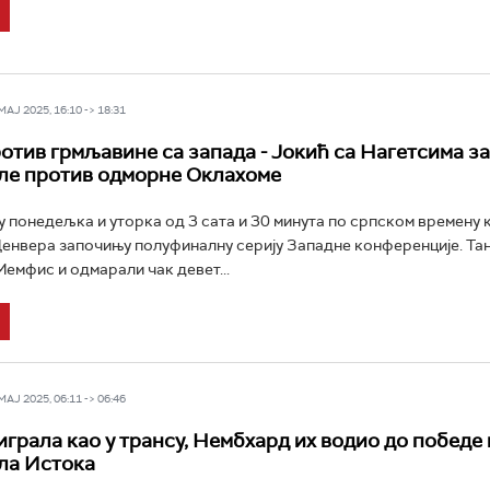
Ј 2025, 16:10 -> 18:31
отив грмљавине са запада - Јокић са Нагетсима 
ле против одморне Оклахоме
у понедељка и уторка од 3 сата и 30 минута по српском времену
енвера започињу полуфиналну серију Западне конференције. Та
Мемфис и одмарали чак девет...
Ј 2025, 06:11 -> 06:46
играла као у трансу, Нембхард их водио до победе 
ла Истока