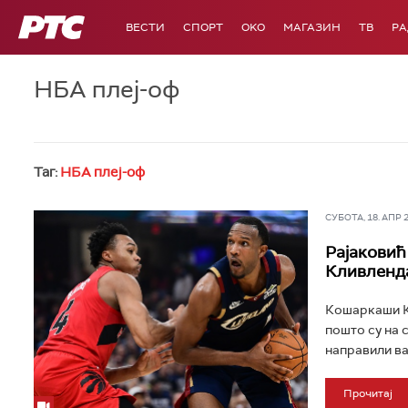
РТС
ВЕСТИ
СПОРТ
OKO
МАГАЗИН
ТВ
Р
НБА плеј-оф
Таг:
НБА плеј-оф
СУБОТА, 18. АПР 20
Рајаковић
Кливленда
Кошаркаши Кл
пошто су на с
направили ва
Прочитај