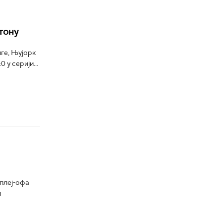
тону
ге, Њујорк
у серији...
 плеј-офа
и