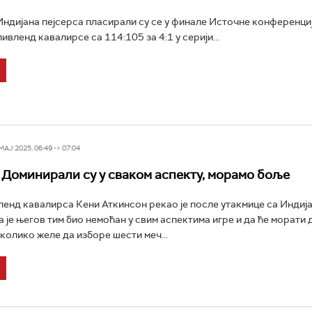
дијана пејсерса пласирали су се у финале Источне конференциј
вленд кавалирсе са 114:105 за 4:1 у серији...
Ј 2025, 06:49 -> 07:04
 Доминирали су у сваком аспекту, морамо боље
енд кавалирса Кени Аткинсон рекао је после утакмице са Индиј
а је његов тим био немоћан у свим аспектима игре и да ће морати 
колико желе да изборе шести меч...