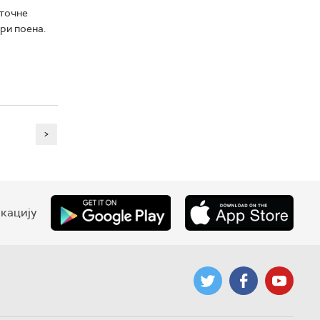
сточне
три поена.
>
кацију