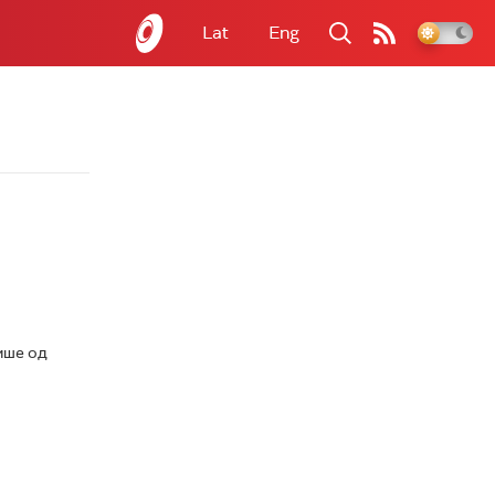
Lat
Eng
ише од