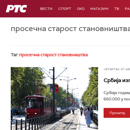
РТС
ВЕСТИ
СПОРТ
OKO
МАГАЗИН
ТВ
Р
просечна старост становништв
Таг:
просечна старост становништва
ЧЕТВРТАК, 07. АВГ 
Србија из
Србија годиш
660.000 у по
Прочитај