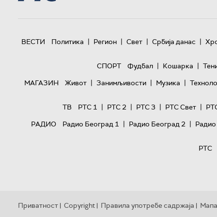
|
|
|
|
ВЕСТИ
Политика
Регион
Свет
Србија данас
Хр
|
|
СПОРТ
Фудбал
Кошарка
Тен
|
|
|
МАГАЗИН
Живот
Занимљивости
Музика
Техноло
|
|
|
|
ТВ
РТС 1
РТС 2
РТС 3
РТС Свет
РТ
|
|
РАДИО
Радио Београд 1
Радио Београд 2
Радио
РТС
Приватност
Copyright
Правила употребе садржаја
Мапа
|
|
|