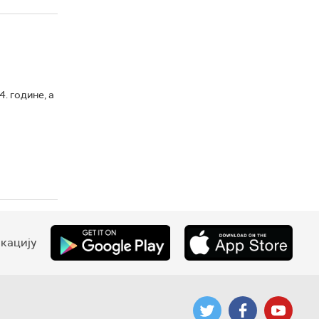
. године, а
кацију