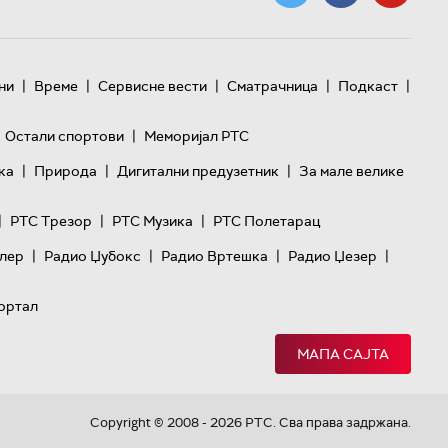
|
|
|
|
|
ни
Време
Сервисне вести
Сматрачница
Подкаст
|
Остали спортови
Меморијал РТС
|
|
|
ка
Природа
Дигитални предузетник
За мале велике
|
|
|
РТС Трезор
РТС Музика
РТС Полетарац
|
|
|
|
лер
Радио Џубокс
Радио Вртешка
Радио Џезер
ортал
МАПА САЈТА
Copyright © 2008 - 2026 РТС. Сва права задржана.