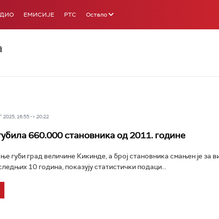
АДИО
ЕМИСИЈЕ
РТС
Остало
а
2025, 16:55 -> 20:22
губила 660.000 становника од 2011. године
ње губи град величине Кикинде, а број становника смањен је за в
следњих 10 година, показују статистички подаци...