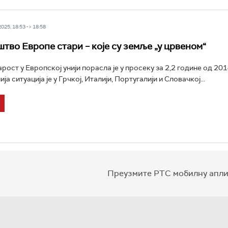
25, 18:53 -> 18:58
тво Европе стари – које су земље „у црвеном“
ост у Европској унији порасла је у просеку за 2,2 године од 2014
ја ситуација је у Грчкој, Италији, Португалији и Словачкој...
Преузмите РТС мобилну апли