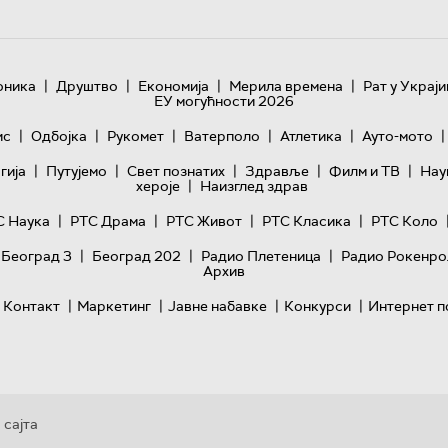
|
|
|
|
оника
Друштво
Економија
Мерила времена
Рат у Украји
ЕУ могућности 2026
|
|
|
|
|
|
ис
Одбојка
Рукомет
Ватерполо
Атлетика
Ауто-мото
|
|
|
|
|
гијa
Путујемо
Свет познатих
Здравље
Филм и ТВ
Нау
|
хероје
Наизглед здрав
|
|
|
|
С Наука
РТС Драма
РТС Живот
РТС Класика
РТС Коло
|
|
|
 Београд 3
Београд 202
Радио Плетеница
Радио Рокенро
Архив
|
|
|
|
Контакт
Маркетинг
Јавне набавке
Конкурси
Интернет п
 сајта