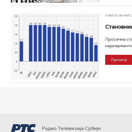
СУБОТА, 08. МАР 20
Становниш
Просечна стар
најалармантни
Прочитај
Радио Телевизија Србије