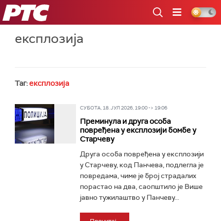
РТС
експлозија
Таг:
експлозија
СУБОТА, 18. ЈУЛ 2026, 19:00 -> 19:06
Преминула и друга особа
повређена у експлозији бомбе у
Старчеву
Друга особа повређена у експлозији
у Старчеву, код Панчева, подлегла је
повредама, чиме је број страдалих
порастао на два, саопштило је Више
јавно тужилаштво у Панчеву...