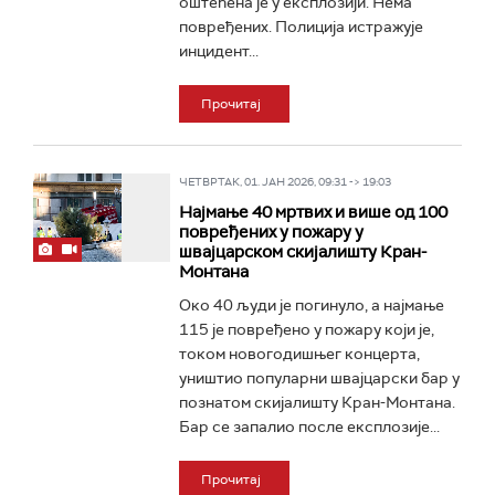
оштећена је у експлозији. Нема
повређених. Полиција истражује
инцидент...
Прочитај
ЧЕТВРТАК, 01. ЈАН 2026, 09:31 -> 19:03
Најмање 40 мртвих и више од 100
повређених у пожару у
швајцарском скијалишту Кран-
Монтана
Око 40 људи је погинуло, а најмање
115 је повређено у пожару који је,
током новогодишњег концерта,
уништио популарни швајцарски бар у
познатом скијалишту Кран-Монтана.
Бар се запалио после експлозије...
Прочитај