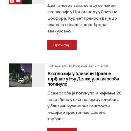
Два танкера запалила су се након
експлозије у Црном мору у близини
Босфора. Хуријет преноси да је 25
чланова посаде једног брода
евакуисано...
Прочитај
ПОНЕДЕЉАК, 10. НОВ 2025, 16:49 -> 17:08
Експлозија у близини Црвене
тврђаве у Њу Делхију, осам особа
погинуло
Осам особа је погинуло, а најмање 20
повређено у експлозији аутомобила
у близини чувене знаменитости
индијске престонице Црвене
тврђаве...