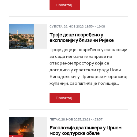
Прочитај
СУБОТА, 29. НОВ 2025, 18:55 -> 19:08
Троје деце повређено у
експлозији у близини Ријеке
Троје деце је повређено у експлозији
за садa непознате направе на
отвореном простору која се
догодила у хрватском граду Нови
Винодолски, у Приморско-горанској
жупанији, саопштила је полиција...
Прочитај
ПЕТАК, 28. НОВ 2025, 23:21 -> 23:57
Експлозија два танкера у Црном
мору код турске обале