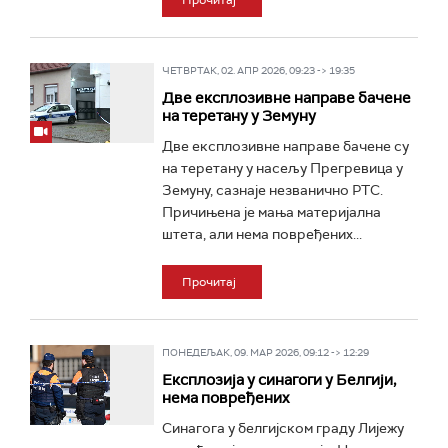
Прочитај
ЧЕТВРТАК, 02. АПР 2026, 09:23 -> 19:35
Две експлозивне направе бачене
на теретану у Земуну
Две експлозивне направе бачене су
на теретану у насељу Прегревица у
Земуну, сазнаје незванично РТС.
Причињена је мања материјална
штета, али нема повређених...
Прочитај
ПОНЕДЕЉАК, 09. МАР 2026, 09:12 -> 12:29
Експлозија у синагоги у Белгији,
нема повређених
Синагога у белгијском граду Лијежу