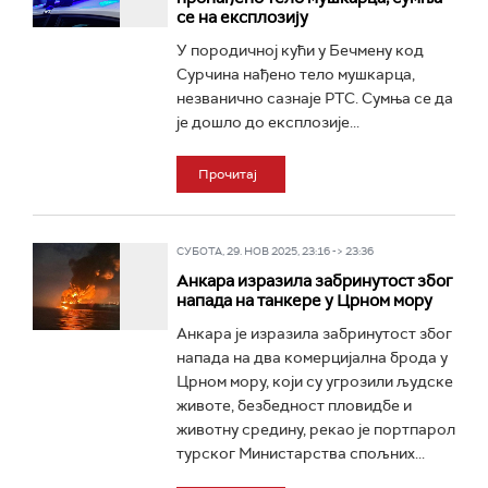
се на експлозију
У породичној кући у Бечмену код
Сурчина нађено тело мушкарца,
незванично сазнаје РТС. Сумња се да
је дошло до експлозије...
Прочитај
СУБОТА, 29. НОВ 2025, 23:16 -> 23:36
Анкара изразила забринутост због
напада на танкере у Црном мору
Анкара је изразила забринутост због
напада на два комерцијална брода у
Црном мору, који су угрозили људске
животе, безбедност пловидбе и
животну средину, рекао је портпарол
турског Министарства спољних...