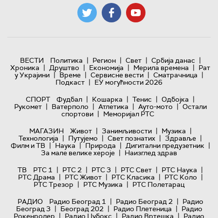
|
|
|
|
ВЕСТИ
Политика
Регион
Свет
Србија данас
|
|
|
|
Хроника
Друштво
Економија
Мерила времена
Рат
|
|
|
|
у Украјини
Време
Сервисне вести
Сматрачница
|
Подкаст
ЕУ могућности 2026
|
|
|
|
СПОРТ
Фудбал
Кошарка
Тенис
Одбојка
|
|
|
|
Рукомет
Ватерполо
Атлетика
Ауто-мото
Остали
|
спортови
Меморијал РТС
|
|
|
МАГАЗИН
Живот
Занимљивости
Музика
|
|
|
|
Технологијa
Путујемо
Свет познатих
Здравље
|
|
|
|
Филм и ТВ
Наука
Природа
Дигитални предузетник
|
За мале велике хероје
Наизглед здрав
|
|
|
|
|
ТВ
РТС 1
РТС 2
РТС 3
РТС Свет
РТС Наука
|
|
|
|
РТС Драма
РТС Живот
РТС Класика
РТС Коло
|
|
РТС Трезор
РТС Музика
РТС Полетарац
|
|
РАДИО
Радио Београд 1
Радио Београд 2
Радио
|
|
|
Београд 3
Београд 202
Радио Плетеница
Радио
|
|
|
Рокенролер
Радио Џубокс
Радио Вртешка
Радио