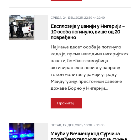
СРЕДА, 24. ДЕЦ 2025, 22:39 -> 22:49
Експлозија у џамији у Нигерији –
10 особа погинуло, више од 20
повређено
Најмање десет особа је погинуло
када је, према наводима нигеријских
власти, бомбаш-самоубица
активирао експлозивну направу
током молитве у џамији у граду
Маидугурију, престоници савезне
државе Борно у Нигерији...
Прочитај
ПЕТАК, 12. ДЕЦ 2025, 10:38 -> 11:05
У кући у Бечмену код Сурчина
пронађено тело мушкарца, сумња