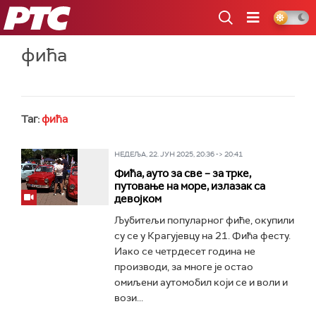
РТС
фића
Таг:
фића
НЕДЕЉА, 22. ЈУН 2025, 20:36 -> 20:41
Фића, ауто за све – за трке,
путовање на море, излазак са
девојком
Љубитељи популарног фиће, окупили
су се у Крагујевцу на 21. Фића фесту.
Иако се четрдесет година не
производи, за многе је остао
омиљени аутомобил који се и воли и
вози...