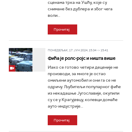
сценама трка на Ушћу, које су
снимане без дублера и због чега
воли...
Прочитај
ПОНЕДЕЉАК, 17. ЈУН 2024, 15:34 -> 15:41
Фића је ролс-ројс и ништа више
Иако се готово четири деценије не
производи, за многе је остао
омиљени аутомобил и они га се не
одричу. Љубитељи популарног фиће
из некадашње Југославије, окупили
су се у Крагујевцу, колевци домаће
ауто-индустрије...
Прочитај