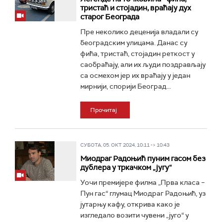
тристаћ и стојадин, враћају дух
старог Београда
Пре неколико деценија владали су
београдским улицама. Данас су
фића, тристаћ, стојадин реткост у
саобраћају, али их људи поздрављају
са осмехом јер их враћају у један
мирнији, спорији Београд...
Прочитај
СУБОТА, 05. ОКТ 2024, 10:11 -> 10:43
Миодраг Радоњић пуним гасом без
дублера у тркачком „југу“
Уочи премијере филма „Прва класа –
Пун гас“ глумац Миодраг Радоњић, уз
јутарњу кафу, открива како је
изгледало возити чувени „југо“ у