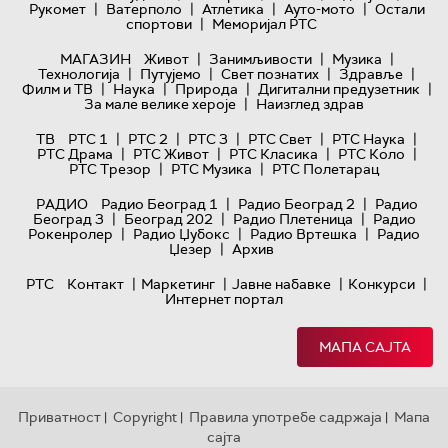
|
|
|
|
Рукомет
Ватерполо
Атлетика
Ауто-мото
Остали
|
спортови
Меморијал РТС
|
|
|
МАГАЗИН
Живот
Занимљивости
Музика
|
|
|
|
Технологијa
Путујемо
Свет познатих
Здравље
|
|
|
|
Филм и ТВ
Наука
Природа
Дигитални предузетник
|
За мале велике хероје
Наизглед здрав
|
|
|
|
|
ТВ
РТС 1
РТС 2
РТС 3
РТС Свет
РТС Наука
|
|
|
|
РТС Драма
РТС Живот
РТС Класика
РТС Коло
|
|
РТС Трезор
РТС Музика
РТС Полетарац
|
|
РАДИО
Радио Београд 1
Радио Београд 2
Радио
|
|
|
Београд 3
Београд 202
Радио Плетеница
Радио
|
|
|
Рокенролер
Радио Џубокс
Радио Вртешка
Радио
|
Џезер
Архив
|
|
|
|
РТС
Контакт
Маркетинг
Јавне набавке
Конкурси
Интернет портал
МАПА САЈТА
Приватност
Copyright
Правила употребе садржаја
Мапа
|
|
|
сајта