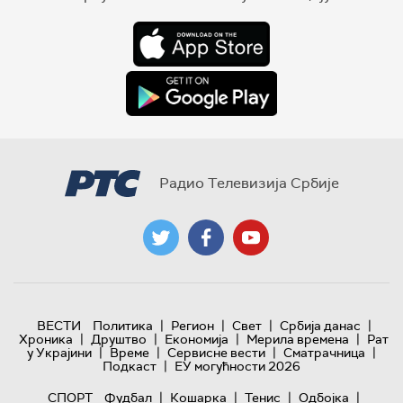
Радио Телевизија Србије
|
|
|
|
ВЕСТИ
Политика
Регион
Свет
Србија данас
|
|
|
|
Хроника
Друштво
Економија
Мерила времена
Рат
|
|
|
|
у Украјини
Време
Сервисне вести
Сматрачница
|
Подкаст
ЕУ могућности 2026
|
|
|
|
СПОРТ
Фудбал
Кошарка
Тенис
Одбојка