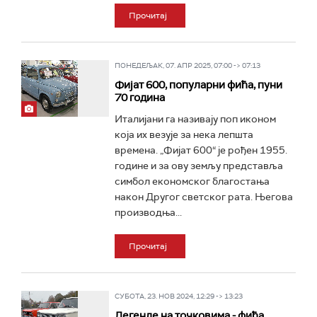
Прочитај
ПОНЕДЕЉАК, 07. АПР 2025, 07:00 -> 07:13
Фијат 600, популарни фића, пуни
70 година
Италијани га називају поп иконом
која их везује за нека лепшта
времена. „Фијат 600“ је рођен 1955.
године и за ову земљу представља
симбол економског благостања
након Другог светског рата. Његова
производња...
Прочитај
СУБОТА, 23. НОВ 2024, 12:29 -> 13:23
Легенде на точковима - фића,