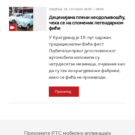
НЕДЕЉА, 18. ЈУН 2023, 08:55 -> 08:55
Деценијама плени неодољивошћу,
чека се на споменик легендарном
фићи
У Крагујевцу је 19. пут одржан
традиционални Фића фест.
Љубитељи првог југословенског
аутомобила изложили су
четрдесетак мезимаца, очуваних као
да су тек из крагујевачке фабрике,
иако се фића не производи...
Прочитај
Преузмите РТС мобилну апликацију