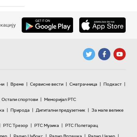
кацију
|
|
|
|
|
ни
Време
Сервисне вести
Сматрачница
Подкаст
|
Остали спортови
Меморијал РТС
|
|
|
ка
Природа
Дигитални предузетник
За мале велике
|
|
|
РТС Трезор
РТС Музика
РТС Полетарац
|
|
|
|
лер
Радио Џубокс
Радио Вртешка
Радио Џезер