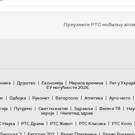
Преузмите РТС мобилну апли
|
|
|
|
оника
Друштво
Економија
Мерила времена
Рат у Украји
ЕУ могућности 2026
|
|
|
|
|
|
ис
Одбојка
Рукомет
Ватерполо
Атлетика
Ауто-мото
|
|
|
|
|
гијa
Путујемо
Свет познатих
Здравље
Филм и ТВ
Нау
|
хероје
Наизглед здрав
|
|
|
|
С Наука
РТС Драма
РТС Живот
РТС Класика
РТС Коло
|
|
|
 Београд 3
Београд 202
Радио Плетеница
Радио Рокенро