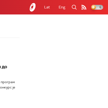
Lat
Eng
и до
з програм
онкурс је