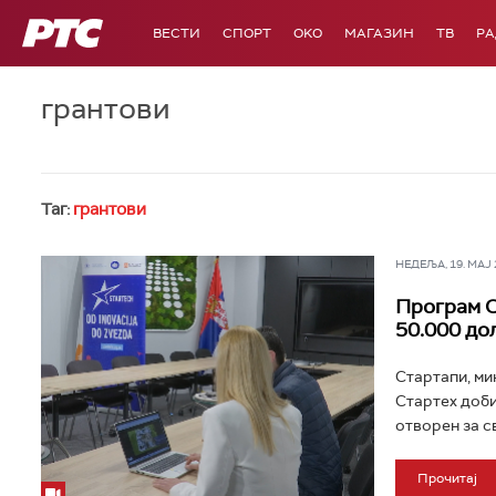
РТС
ВЕСТИ
СПОРТ
OKO
МАГАЗИН
ТВ
Р
грантови
Таг:
грантови
НЕДЕЉА, 19. МАЈ 2
Програм С
50.000 до
Стартапи, ми
Стартех доби
отворен за с
Прочитај