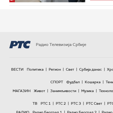
Радио Телевизија Србије
|
|
|
|
ВЕСТИ
Политика
Регион
Свет
Србија данас
Хр
|
|
СПОРТ
Фудбал
Кошарка
Тен
|
|
|
МАГАЗИН
Живот
Занимљивости
Музика
Техноло
|
|
|
|
ТВ
РТС 1
РТС 2
РТС 3
РТС Свет
РТ
|
|
РАДИО
Радио Београд 1
Радио Београд 2
Радио