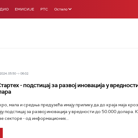
АДИО
ЕМИСИЈЕ
РТС
Остало
024, 05:50 -> 06:02
тартех - подстицај за развој иновација у вредност
лара
кро, мала и средња предузећа имају прилику да до краја маја кро
ју подстицај за развој иновација у вредности до 50.000 долара. К
ве секторе - од информационих...