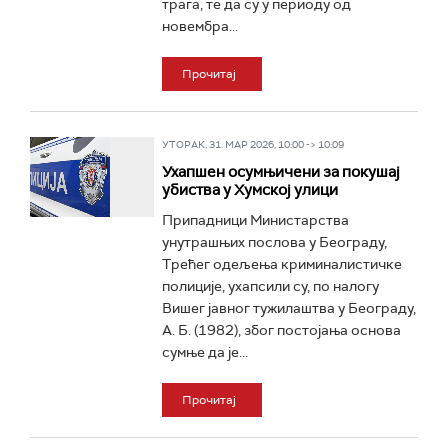
трага, те да су у периоду од
новембра...
Прочитај
УТОРАК, 31. МАР 2026, 10:00 -> 10:09
Ухапшен осумњичени за покушај
убиства у Хумској улици
Припадници Министарства
унутрашњих послова у Београду,
Трећег одељења криминалистичке
полиције, ухапсили су, по налогу
Вишег јавног тужилаштва у Београду,
А. Б. (1982), због постојања основа
сумње да је...
Прочитај