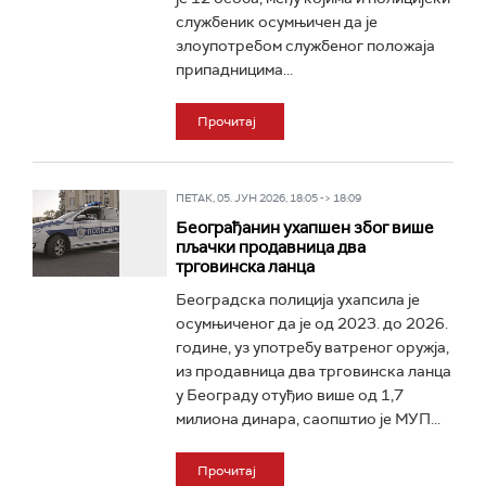
службеник осумњичен да је
злоупотребом службеног положаја
припадницима...
Прочитај
ПЕТАК, 05. ЈУН 2026, 18:05 -> 18:09
Београђанин ухапшен због више
пљачки продавница два
трговинска ланца
Београдска полиција ухапсила је
осумњиченог да је од 2023. до 2026.
године, уз употребу ватреног оружја,
из продавница два трговинска ланца
у Београду отуђио више од 1,7
милиона динара, саопштио је МУП...
Прочитај