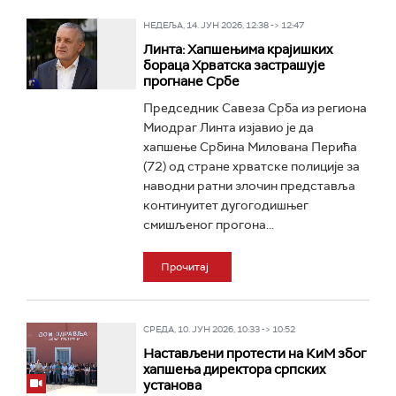
НЕДЕЉА, 14. ЈУН 2026, 12:38 -> 12:47
Линта: Хапшењима крајишких
бораца Хрватска застрашује
прогнане Србе
Председник Савеза Срба из региона
Миодраг Линта изјавио је да
хапшење Србина Милована Перића
(72) од стране хрватске полиције за
наводни ратни злочин представља
континуитет дугогодишњег
смишљеног прогона...
Прочитај
СРЕДА, 10. ЈУН 2026, 10:33 -> 10:52
Настављени протести на КиМ због
хапшења директора српских
установа