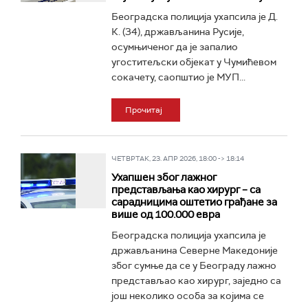
Београдска полиција ухапсила је Д.
К. (34), држављанина Русије,
осумњиченог да је запалио
угоститељски објекат у Чумићевом
сокачету, саопштио је МУП...
Прочитај
ЧЕТВРТАК, 23. АПР 2026, 18:00 -> 18:14
Ухапшен због лажног
представљања као хирург – са
сарадницима оштетио грађане за
више од 100.000 евра
Београдска полиција ухапсила је
држављанина Северне Македоније
због сумње да се у Београду лажно
представљао као хирург, заједно са
још неколико особа за којима се