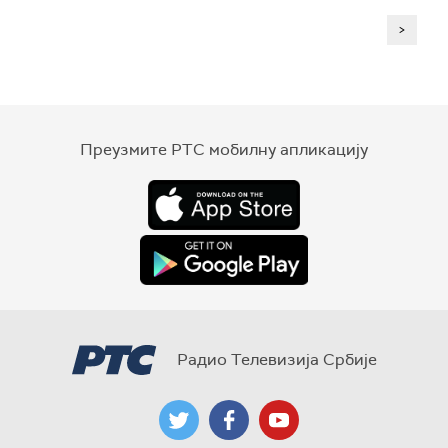
>
Преузмите РТС мобилну апликацију
Радио Телевизија Србије