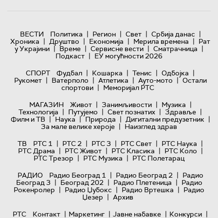
|
|
|
|
ВЕСТИ
Политика
Регион
Свет
Србија данас
|
|
|
|
Хроника
Друштво
Економија
Мерила времена
Рат
|
|
|
|
у Украјини
Време
Сервисне вести
Сматрачница
|
Подкаст
ЕУ могућности 2026
|
|
|
|
СПОРТ
Фудбал
Кошарка
Тенис
Одбојка
|
|
|
|
Рукомет
Ватерполо
Атлетика
Ауто-мото
Остали
|
спортови
Меморијал РТС
|
|
|
МАГАЗИН
Живот
Занимљивости
Музика
|
|
|
|
Технологијa
Путујемо
Свет познатих
Здравље
|
|
|
|
Филм и ТВ
Наука
Природа
Дигитални предузетник
|
За мале велике хероје
Наизглед здрав
|
|
|
|
|
ТВ
РТС 1
РТС 2
РТС 3
РТС Свет
РТС Наука
|
|
|
|
РТС Драма
РТС Живот
РТС Класика
РТС Коло
|
|
РТС Трезор
РТС Музика
РТС Полетарац
|
|
РАДИО
Радио Београд 1
Радио Београд 2
Радио
|
|
|
Београд 3
Београд 202
Радио Плетеница
Радио
|
|
|
Рокенролер
Радио Џубокс
Радио Вртешка
Радио
|
Џезер
Архив
|
|
|
|
РТС
Контакт
Маркетинг
Јавне набавке
Конкурси