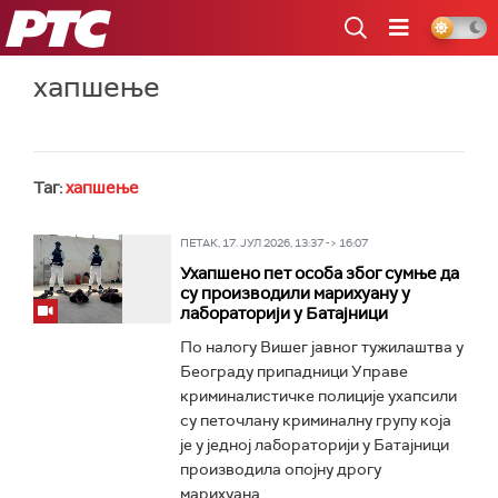
РТС
хапшење
Таг:
хапшење
ПЕТАК, 17. ЈУЛ 2026, 13:37 -> 16:07
Ухапшено пет особа због сумње да
су производили марихуану у
лабораторији у Батајници
По налогу Вишег јавног тужилаштва у
Београду припадници Управе
криминалистичке полиције ухапсили
су петочлану криминалну групу која
је у једној лабораторији у Батајници
производила опојну дрогу
марихуана...