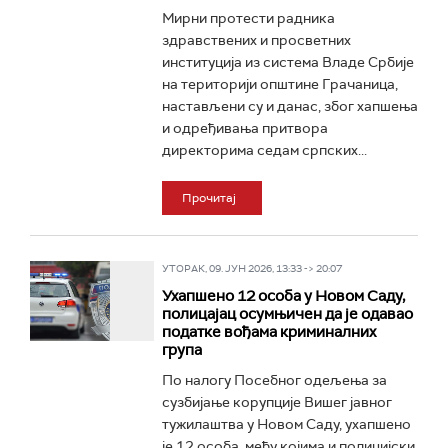
Мирни протести радника
здравствених и просветних
институција из система Владе Србије
на територији општине Грачаница,
настављени су и данас, због хапшења
и одређивања притвора
директорима седам српских...
Прочитај
УТОРАК, 09. ЈУН 2026, 13:33 -> 20:07
Ухапшено 12 особа у Новом Саду,
полицајац осумњичен да је одавао
податке вођама криминалних
група
По налогу Посебног одељења за
сузбијање корупције Вишег јавног
тужилаштва у Новом Саду, ухапшено
је 12 особа, међу којима и полицијски