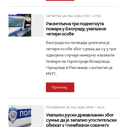
ЧЕТВРТАК, 28. МАЈ 2026, 17:20 -> 17:32
Расветљена три подметнута
пожара у Београду, ухапшене
четири особе
Београдска полиција ухапсила је
четири особе због сумње да су у три
одвојена случаја намерно изазвале
пожаре на територији Вождовца,
Чукарице и Раковице, саопштио је
МУП...
Прочитај
ПОНЕДЕЉАК, 25. МАЈ 2026, 16:09 -> 16:13
Ухапшен руски држављанин због
сумње да је запалио угоститељски
објекат у Чумићевом сокачету