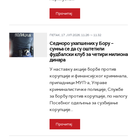
Прочитај
ПЕТАК, 17. ЈУЛ 2026, 11:26 -> 11:32
Седморо ухапшених у Бору –
сумња се да су оштетили
фудбалски клуб за четири милиона
динара
У наставку акције борбе против
корупције и финансијског криминала,
припадници МУП-а, Управе
криминалистичке полиције, Службе
за борбу против корупције, по налогу
Посебног одељења за сузбијање
корупције...
Прочитај