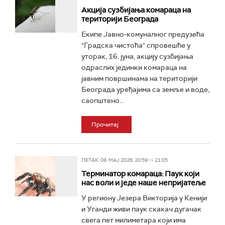
Акција сузбијања комараца на
територији Београда
Екипе Јавно-комуналног предузећа
"Градска чистоћа" спровешће у
уторак, 16. јуна, акцију сузбијања
одраслих јединки комараца на
јавним површинама на територији
Београда уређајима са земље и воде,
саопштено...
Прочитај
ПЕТАК, 08. МАЈ 2026, 20:59 -> 21:05
Терминатор комараца: Паук који
нас воли и једе наше непријатеље
У региону Језера Викторија у Кенији
и Уганди живи паук скакач дугачак
свега пет милиметара који има