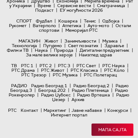
|
|
|
|
Хроника
Друштво
Економија
Мерила времена
Рат
|
|
|
|
у Украјини
Време
Сервисне вести
Сматрачница
|
Подкаст
ЕУ могућности 2026
|
|
|
|
СПОРТ
Фудбал
Кошарка
Тенис
Одбојка
|
|
|
|
Рукомет
Ватерполо
Атлетика
Ауто-мото
Остали
|
спортови
Меморијал РТС
|
|
|
МАГАЗИН
Живот
Занимљивости
Музика
|
|
|
|
Технологијa
Путујемо
Свет познатих
Здравље
|
|
|
|
Филм и ТВ
Наука
Природа
Дигитални предузетник
|
За мале велике хероје
Наизглед здрав
|
|
|
|
|
ТВ
РТС 1
РТС 2
РТС 3
РТС Свет
РТС Наука
|
|
|
|
РТС Драма
РТС Живот
РТС Класика
РТС Коло
|
|
РТС Трезор
РТС Музика
РТС Полетарац
|
|
РАДИО
Радио Београд 1
Радио Београд 2
Радио
|
|
|
Београд 3
Београд 202
Радио Плетеница
Радио
|
|
|
Рокенролер
Радио Џубокс
Радио Вртешка
Радио
|
Џезер
Архив
|
|
|
|
РТС
Контакт
Маркетинг
Јавне набавке
Конкурси
Интернет портал
МАПА САЈТА