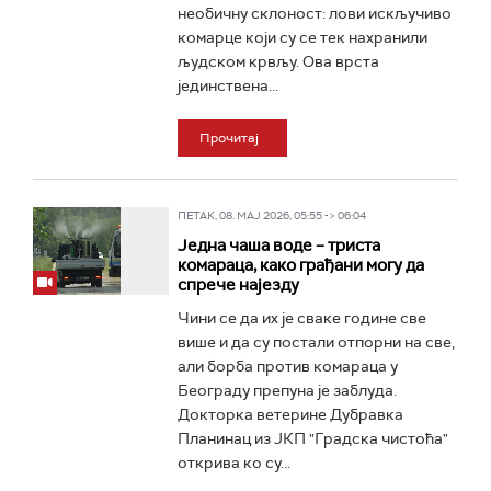
необичну склоност: лови искључиво
комарце који су се тек нахранили
људском крвљу. Ова врста
јединствена...
Прочитај
ПЕТАК, 08. МАЈ 2026, 05:55 -> 06:04
Једна чаша воде – триста
комараца, како грађани могу да
спрече најезду
Чини се да их је сваке године све
више и да су постали отпорни на све,
али борба против комараца у
Београду препуна је заблуда.
Докторка ветерине Дубравка
Планинац из ЈКП "Градска чистоћа"
открива ко су...