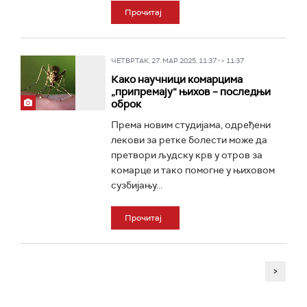
Прочитај
ЧЕТВРТАК, 27. МАР 2025, 11:37 -> 11:37
Како научници комарцима
„припремају“ њихов – последњи
оброк
Према новим студијама, одређени
лекови за ретке болести може да
претвори људску крв у отров за
комарце и тако помогне у њиховом
сузбијању...
Прочитај
>