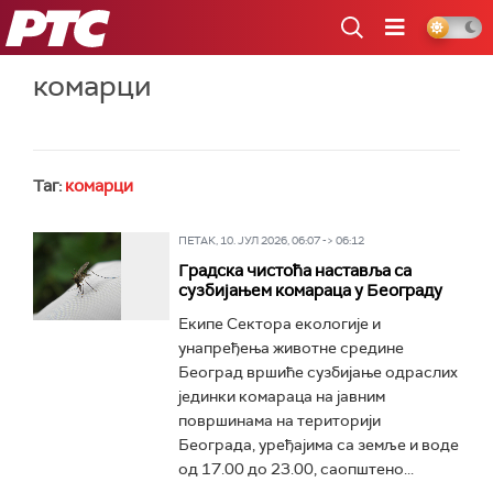
РТС
комарци
Таг:
комарци
ПЕТАК, 10. ЈУЛ 2026, 06:07 -> 06:12
Градска чистоћа наставља са
сузбијањем комараца у Београду
Екипе Сектора екологије и
унапређења животне средине
Београд вршиће сузбијање одраслих
јединки комараца на јавним
површинама на територији
Београда, уређајима са земље и воде
од 17.00 до 23.00, саопштено...