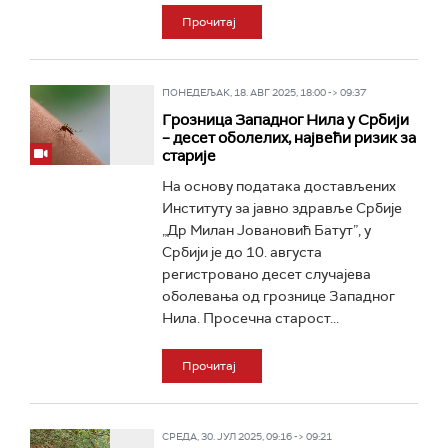
Прочитај
ПОНЕДЕЉАК, 18. АВГ 2025, 18:00 -> 09:37
Грозница Западног Нила у Србији
– десет оболелих, највећи ризик за
старије
На основу података достављених
Институту за јавно здравље Србије
„Др Милан Јовановић Батут”, у
Србији је до 10. августа
регистровано десет случајева
оболевања од грознице Западног
Нила. Просечна старост...
Прочитај
СРЕДА, 30. ЈУЛ 2025, 09:16 -> 09:21