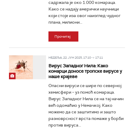
садржала је око 1.000 комараца.
Како се надају амерички научници
који стоје иза овог наизглед чудног
плана, милиони...
Прочитај
НЕДЕЉА, 22. ЈУН 2025, 17:10 -> 17:11
Вирус Западног Нила: Како
комарци доносе тропске вирусе у
наше крајеве
Опасни вируси се шире по северној
хемисфери – уз помоћ комараца.
Вирус Западног Нила се на тај начин
већ одомаћио у Немачкој. Како
можемо да се заштитимо и зашто
разноврсност врста помаже у борби
против вируса...