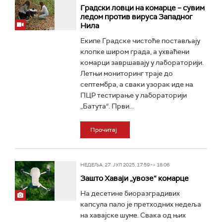
Градски ловци на комарце – сувим
ледом против вируса Западног
Нила
Екипе Градске чистоће постављају
клопке широм града, а ухваћени
комарци завршавају у лабораторији.
Летњи мониторинг траје до
септембра, а сваки узорак иде на
ПЦР тестирање у лабораторији
„Батута“. Први...
Прочитај
НЕДЕЉА, 27. ЈУЛ 2025, 17:59 -> 18:06
Зашто Хаваји „увозе“ комарце
На десетине биоразградивих
капсула пало је претходних недеља
на хавајске шуме. Свака од њих