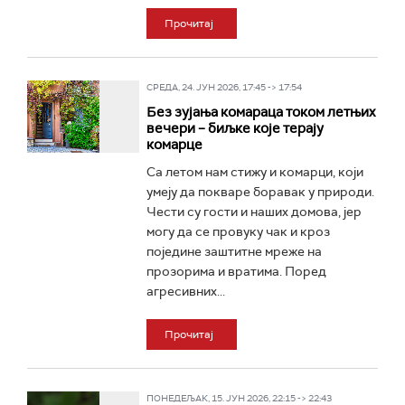
Прочитај
СРЕДА, 24. ЈУН 2026, 17:45 -> 17:54
Без зујања комараца током летњих
вечери – биљке које терају
комарце
Са летом нам стижу и комарци, који
умеју да покваре боравак у природи.
Чести су гости и наших домова, јер
могу да се провуку чак и кроз
поједине заштитне мреже на
прозорима и вратима. Поред
агресивних...
Прочитај
ПОНЕДЕЉАК, 15. ЈУН 2026, 22:15 -> 22:43