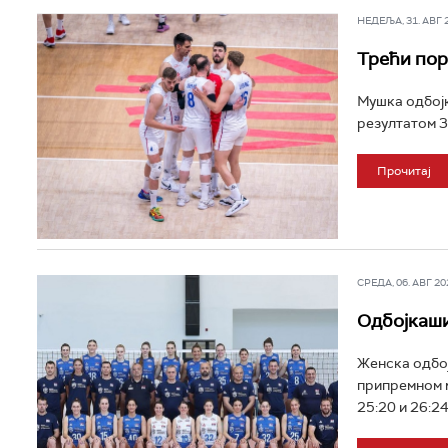
НЕДЕЉА, 31. АВГ 20
Трећи пор
Мушка одбојк
резултатом 3:
Прочитај
СРЕДА, 06. АВГ 202
Одбојкаши
Женска одбој
припремном м
25:20 и 26:24