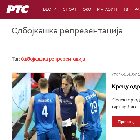
РТС
ВЕСТИ
СПОРТ
OKO
МАГАЗИН
ТВ
Р
Одбојкашка репрезентација
Таг:
Одбојкашка репрезентација
УТОРАК, 14. ЈУЛ 20
Крецу одр
Селектор одб
турнир Лиге н
Прочитај