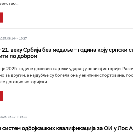
енство...
25, 08:14 -> 16:27
 21. веку Србија без медаље – година коју српски 
ити по добром
 је 2025. године доживео најтежи ударац у новијој историји. Раз
но за другим, а најдубље су болела она у екипним спортовима, по
се догодио историјски...
025, 15:17 -> 15:18
систем одбојкашких квалификација за ОИ у Лос 