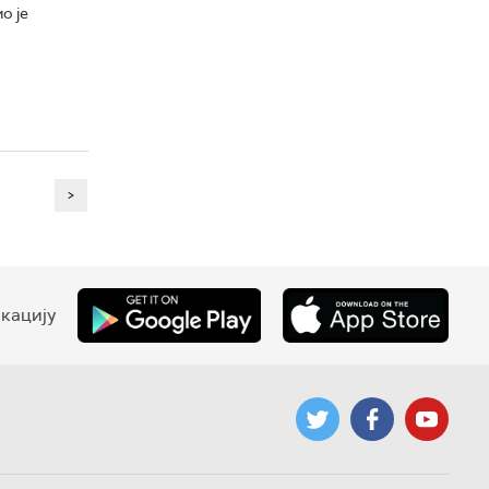
о је
>
кацију