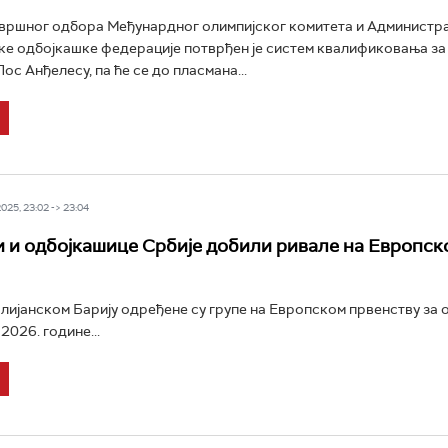
вршног одбора Међунардног олимпијског комитета и Администр
е одбојкашке федерације потврђен је систем квалификовања за
Лос Анђелесу, па ће се до пласмана...
25, 23:02 -> 23:04
 и одбојкашице Србије добили ривале на Европск
лијанском Барију одређене су групе на Европском првенству за 
2026. године...