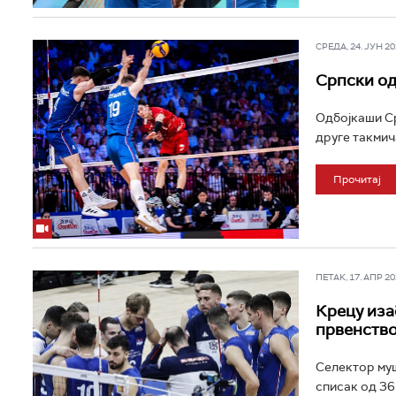
СРЕДА, 24. ЈУН 202
Српски од
Одбојкаши Срб
друге такмич
Прочитај
ПЕТАК, 17. АПР 202
Крецу иза
првенств
Селектор муш
списак од 36 