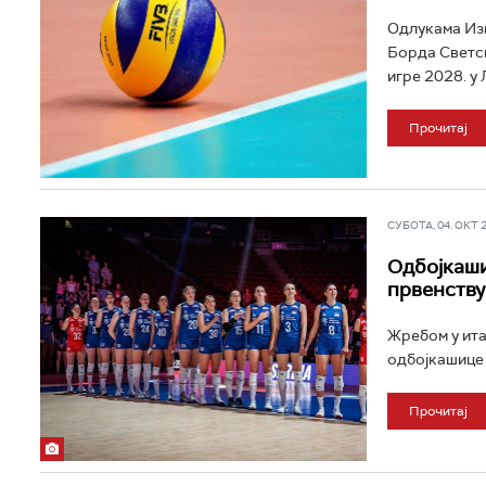
Одлукама Из
Борда Светск
игре 2028. у 
Прочитај
СУБОТА, 04. ОКТ 20
Одбојкаши
првенству
Жребом у ита
одбојкашице 
Прочитај