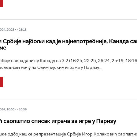
24, 20:23 -> 23:18
 Србије најбољи кад је најнепотребније, Канада с
ме
ије савладали су Канаду са 3:2 (16:25, 22:25, 26:24, 25:19, 18:16
оследњем мечу на Олимпијским играма у Паризу...
24, 10:56 -> 16:39
 саопштио списак играча за игре у Паризу
ке одбојкашке репрезентације Србије Игор Колаковић саопштио