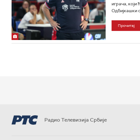
играча, који 
Одбијкашки са
Прочитај
Радио Телевизија Србије