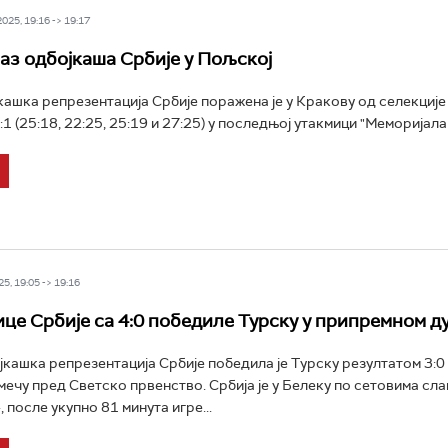
25, 19:16 -> 19:17
аз одбојкаша Србије у Пољској
ашка репрезентација Србије поражена је у Кракову од селекције
1 (25:18, 22:25, 25:19 и 27:25) у последњој утакмици "Меморијала 
5, 19:05 -> 19:16
це Србије са 4:0 победиле Турску у припремном д
кашка репрезентација Србије победила је Турску резултатом 3:0 
ечу пред Светско првенство. Србија је у Белеку по сетовима сла
, после укупно 81 минута игре...