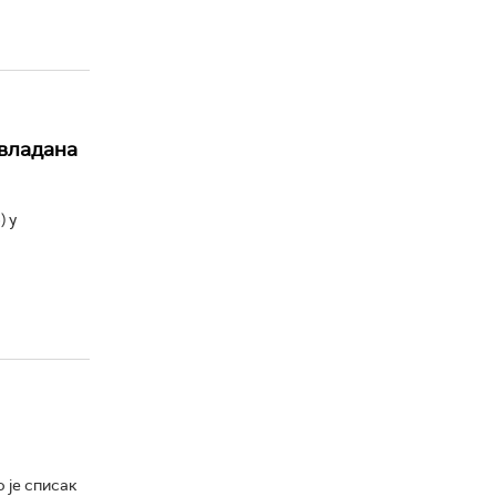
авладана
) у
 је списак