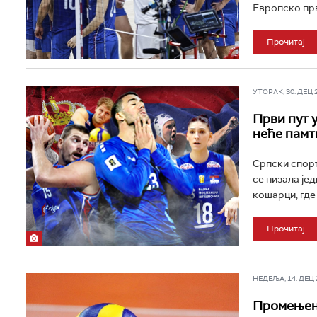
Европско прв
Прочитај
УТОРАК, 30. ДЕЦ 20
Први пут у
неће памт
Српски спорт
се низала јед
кошарци, где 
Прочитај
НЕДЕЉА, 14. ДЕЦ 2
Промењен 