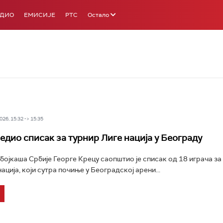
АДИО
ЕМИСИЈЕ
РТС
Остало
26, 15:32 -> 15:35
едио списак за турнир Лиге нација у Београду
ојкаша Србије Георге Крецу саопштио је списак од 18 играча за
ација, који сутра почиње у Београдској арени...