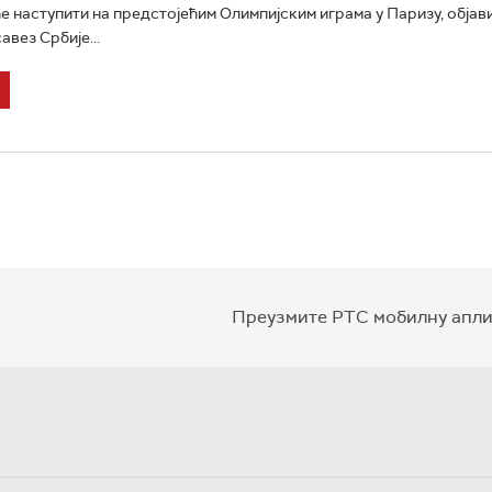
ће наступити на предстојећим Олимпијским играма у Паризу, објави
вез Србије...
Преузмите РТС мобилну апли