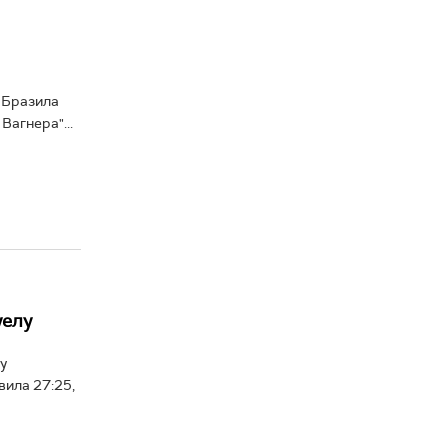
 Бразила
Вагнера"...
уелу
у
вила 27:25,