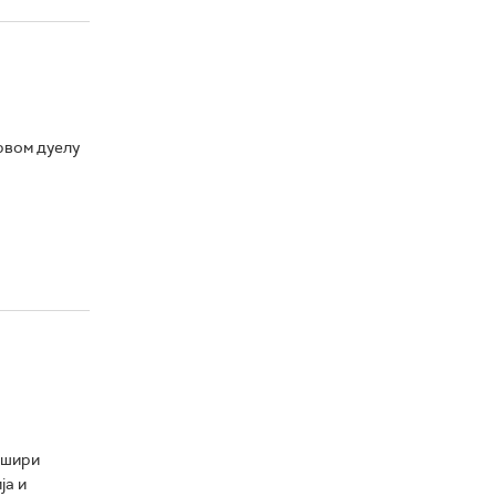
првом дуелу
 шири
ја и