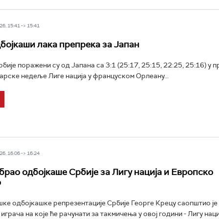
6, 15:41 -> 15:41
бојкаши лака препрека за Јапан
ије поражени су од Јапана са 3:1 (25:17, 25:15, 22:25, 25:16) у 
арске недеље Лиге нација у француском Орлеану...
6, 16:06 -> 16:24
брао одбојкаше Србије за Лигу нација и Европско
о
ке одбојкашке репрезентације Србије Георге Крецу саопштио је
играча на које ће рачунати за такмичења у овој години - Лигу наци