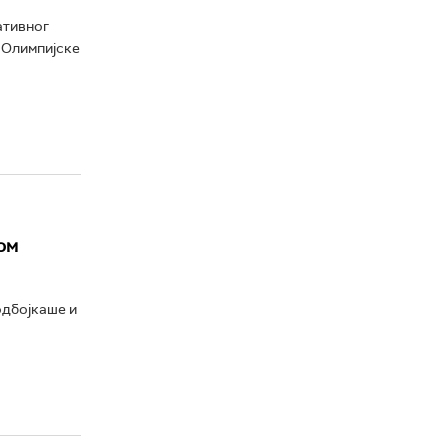
ативног
 Олимпијске
ом
одбојкаше и