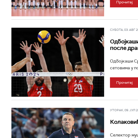
Прочитај
СУБОТА, 03. АВГ 20
Одбојкаши
после дра
Одбојкаши Срб
сетовима у п
Прочитај
УТОРАК, 09. ЈУЛ 20
Колаковић
Селектор муш