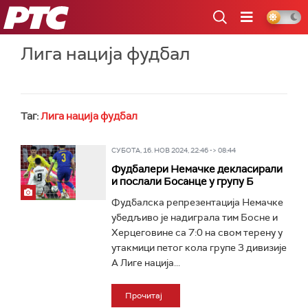
РТС
Лига нација фудбал
Таг:
Лига нација фудбал
СУБОТА, 16. НОВ 2024, 22:46 -> 08:44
Фудбалери Немачке декласирали
и послали Босанце у групу Б
Фудбалска репрезентација Немачке
убедљиво је надиграла тим Босне и
Херцеговине са 7:0 на свом терену у
утакмици петог кола групе 3 дивизије
А Лиге нација...
Прочитај