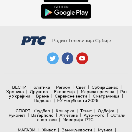
Радио Телевизија Србије
|
|
|
|
ВЕСТИ
Политика
Регион
Свет
Србија данас
|
|
|
|
Хроника
Друштво
Економија
Мерила времена
Рат
|
|
|
|
у Украјини
Време
Сервисне вести
Сматрачница
|
Подкаст
ЕУ могућности 2026
|
|
|
|
СПОРТ
Фудбал
Кошарка
Тенис
Одбојка
|
|
|
|
Рукомет
Ватерполо
Атлетика
Ауто-мото
Остали
|
спортови
Меморијал РТС
|
|
|
МАГАЗИН
Живот
Занимљивости
Музика