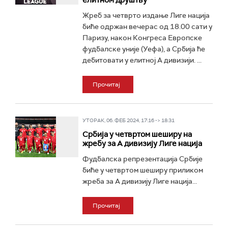
елитном друштву
Жреб за четврто издање Лиге нација
биће одржан вечерас од 18.00 сати у
Паризу, након Конгреса Европске
фудбалске уније (Уефа), а Србија ће
дебитовати у елитној А дивизији. ...
Прочитај
УТОРАК, 06. ФЕБ 2024, 17:16 -> 18:31
Србија у четвртом шеширу на
жребу за А дивизију Лиге нација
Фудбалска репрезентација Србије
биће у четвртом шеширу приликом
жреба за А дивизију Лиге нација...
Прочитај