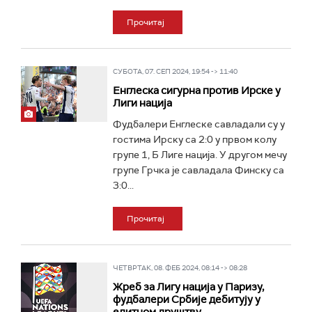
Прочитај
СУБОТА, 07. СЕП 2024, 19:54 -> 11:40
Енглеска сигурна против Ирске у
Лиги нација
Фудбалери Енглеске савладали су у
гостима Ирску са 2:0 у првом колу
групе 1, Б Лиге нација. У другом мечу
групе Грчка је савладала Финску са
3:0...
Прочитај
ЧЕТВРТАК, 08. ФЕБ 2024, 08:14 -> 08:28
Жреб за Лигу нација у Паризу,
фудбалери Србије дебитују у