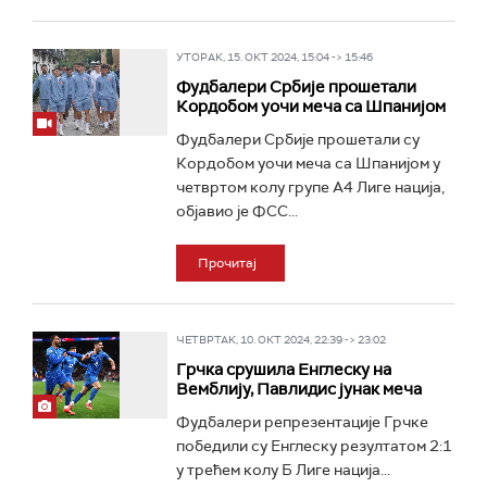
УТОРАК, 15. ОКТ 2024, 15:04 -> 15:46
Фудбалери Србије прошетали
Кордобом уочи меча са Шпанијом
Фудбалери Србије прошетали су
Кордобом уочи меча са Шпанијом у
четвртом колу групе А4 Лиге нација,
објавио је ФСС...
Прочитај
ЧЕТВРТАК, 10. ОКТ 2024, 22:39 -> 23:02
Грчка срушила Енглеску на
Вемблију, Павлидис јунак меча
Фудбалери репрезентације Грчке
победили су Енглеску резултатом 2:1
у трећем колу Б Лиге нација...