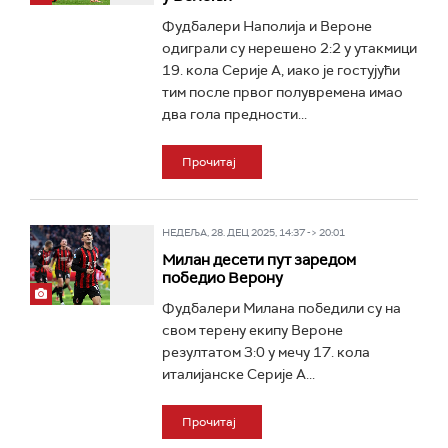
Фудбалери Наполија и Вероне
одиграли су нерешено 2:2 у утакмици
19. кола Серије А, иако је гостујући
тим после првог полувремена имао
два гола предности...
Прочитај
НЕДЕЉА, 28. ДЕЦ 2025, 14:37 -> 20:01
Милан десети пут заредом
победио Верону
Фудбалери Милана победили су на
свом терену екипу Вероне
резултатом 3:0 у мечу 17. кола
италијанске Серије А...
Прочитај