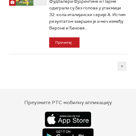
Фудбалери Фјорентине и Парме
одиграли су без голова у утакмици
32. кола италијанске серије А. Истим
резултатом завршен је и меч између
Вероне и Ђенове...
Прочитај
>
Преузмите РТС мобилну апликацију