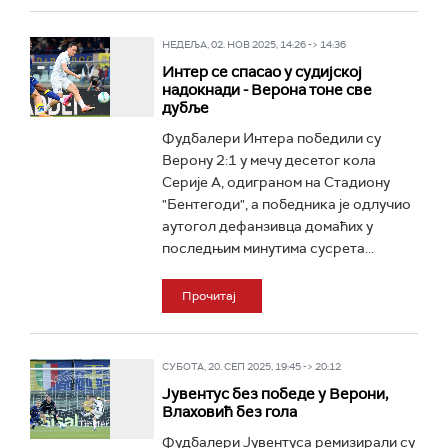
НЕДЕЉА, 02. НОВ 2025, 14:26 -> 14:36
Интер се спасао у судијској
надокнади - Верона тоне све
дубље
Фудбалери Интера победили су
Верону 2:1 у мечу десетог кола
Серије А, одиграном на Стадиону
"Бентегоди", а победника је одлучио
аутогол дефанзивца домаћих у
последњим минутима сусрета...
Прочитај
СУБОТА, 20. СЕП 2025, 19:45 -> 20:12
Јувентус без победе у Верони,
Влаховић без гола
Фудбалери Јувентуса ремизирали су