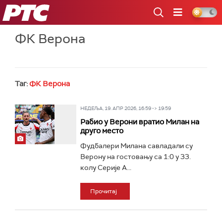
РТС
ФК Верона
Таг:
ФК Верона
НЕДЕЉА, 19. АПР 2026, 16:59 -> 19:59
Рабио у Верони вратио Милан на
друго место
Фудбалери Милана савладали су
Верону на гостовању са 1:0 у 33.
колу Серије А...
Прочитај