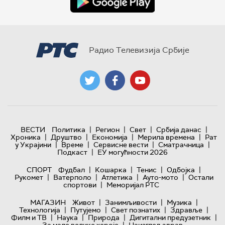
Радио Телевизија Србије
|
|
|
|
ВЕСТИ
Политика
Регион
Свет
Србија данас
|
|
|
|
Хроника
Друштво
Економија
Мерила времена
Рат
|
|
|
|
у Украјини
Време
Сервисне вести
Сматрачница
|
Подкаст
ЕУ могућности 2026
|
|
|
|
СПОРТ
Фудбал
Кошарка
Тенис
Одбојка
|
|
|
|
Рукомет
Ватерполо
Атлетика
Ауто-мото
Остали
|
спортови
Меморијал РТС
|
|
|
МАГАЗИН
Живот
Занимљивости
Музика
|
|
|
|
Технологијa
Путујемо
Свет познатих
Здравље
|
|
|
|
Филм и ТВ
Наука
Природа
Дигитални предузетник