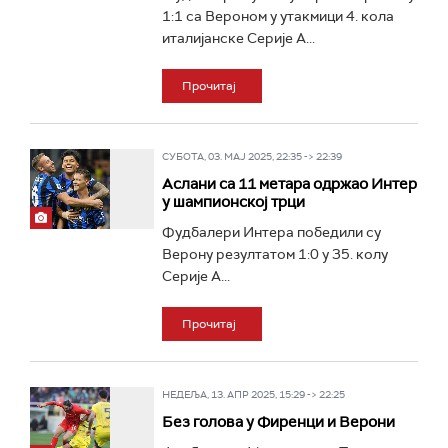
1:1 са Вероном у утакмици 4. кола
италијанске Серије А...
Прочитај
СУБОТА, 03. МАЈ 2025, 22:35 -> 22:39
Аслани са 11 метара одржао Интер
у шампионској трци
Фудбалери Интера победили су
Верону резултатом 1:0 у 35. колу
Серије А...
Прочитај
НЕДЕЉА, 13. АПР 2025, 15:29 -> 22:25
Без голова у Фиренци и Верони