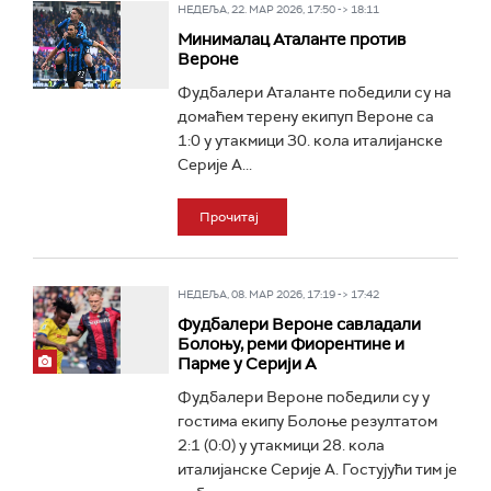
НЕДЕЉА, 22. МАР 2026, 17:50 -> 18:11
Минималац Аталанте против
Вероне
Фудбалери Аталанте победили су на
домаћем терену екипуп Вероне са
1:0 у утакмици 30. кола италијанске
Серије А...
Прочитај
НЕДЕЉА, 08. МАР 2026, 17:19 -> 17:42
Фудбалери Вероне савладали
Болоњу, реми Фиорентине и
Парме у Серији А
Фудбалери Вероне победили су у
гостима екипу Болоње резултатом
2:1 (0:0) у утакмици 28. кола
италијанске Серије А. Гостујући тим је