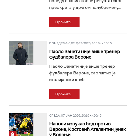
победу славио после резултатског
преокрета у другом полубремену...
Прочитај
ПОНЕДЕЉАК, 02. ФЕБ 2026, 16:13 -> 16:15
Паоло Занети није више тренер
фудбалера Вероне
Паоло Занети није више тренер
фудбалера Вероне, саопштио је
италијански клуб...
Прочитај
СРЕДА, 07. ЈАН 2026, 20:19 -> 20:45
Наполи извукао бод против
Вероне, Крстовић Аталантин јунак
у Болоњи