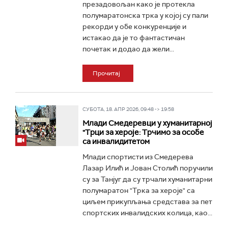
презадовољан како је протекла
полумаратонска трка у којој су пали
рекорди у обе конкуренције и
истакао да је то фантастичан
почетак и додао да жели...
Прочитај
СУБОТА, 18. АПР 2026, 09:48 -> 19:58
Млади Смедеревци у хуманитарној
"Трци за хероје: Трчимо за особе
са инвалидитетом
Млади спортисти из Смедерева
Лазар Илић и Јован Столић поручили
су за Танјуг да су трчали хуманитарни
полумаратон "Трка за хероје" са
циљем прикупљања средстава за пет
спортских инвалидских колица, као...