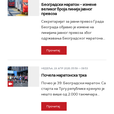
Београдски маратон – измене
великог броја линија јавног
превоза
Секретаријат за јавни превоз Града
Београда објавио је измене на
линијама јавног превоза због
одржавања Београдског маратона...
Прочитај
НЕДЕЉА, 19. АПР 2026, 05:59 -> 09:53
Почела маратонска трка
Почео је 39. Београдски маратон. Са
старта на Тргу републике кренуло је
нешто више од 2.000 такмичара...
Прочитај