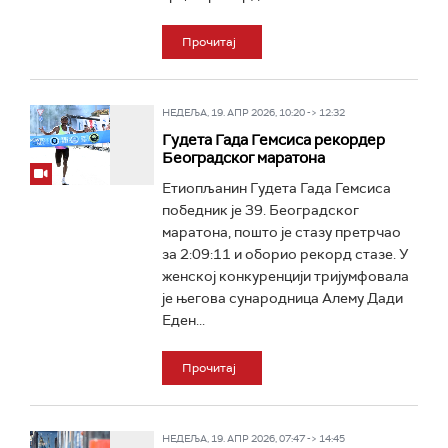
Прочитај
НЕДЕЉА, 19. АПР 2026, 10:20 -> 12:32
Гудета Гада Гемсиса рекордер
Београдског маратона
Етиопљанин Гудета Гада Гемсиса
победник је 39. Београдског
маратона, пошто је стазу претрчао
за 2:09:11 и оборио рекорд стазе. У
женској конкуренцији тријумфовала
је његова сународница Алему Дади
Еден...
Прочитај
НЕДЕЉА, 19. АПР 2026, 07:47 -> 14:45