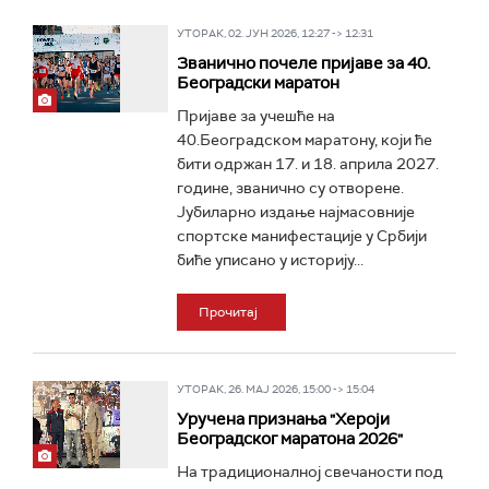
УТОРАК, 02. ЈУН 2026, 12:27 -> 12:31
Званично почеле пријаве за 40.
Београдски маратон
Пријаве за учешће на
40.Београдском маратону, који ће
бити одржан 17. и 18. априла 2027.
године, званично су отворене.
Јубиларно издање најмасовније
спортске манифестације у Србији
биће уписано у историју...
Прочитај
УТОРАК, 26. МАЈ 2026, 15:00 -> 15:04
Уручена признања "Хероји
Београдског маратона 2026"
На традиционалној свечаности под