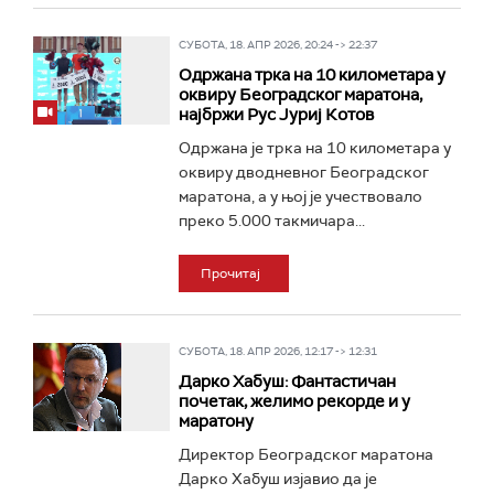
СУБОТА, 18. АПР 2026, 20:24 -> 22:37
Одржана трка на 10 километара у
оквиру Београдског маратона,
најбржи Рус Јуриј Котов
Одржана је трка на 10 километара у
оквиру дводневног Београдског
маратона, а у њој је учествовало
преко 5.000 такмичара...
Прочитај
СУБОТА, 18. АПР 2026, 12:17 -> 12:31
Дарко Хабуш: Фантастичан
почетак, желимо рекорде и у
маратону
Директор Београдског маратона
Дарко Хабуш изјавио да је