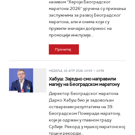
називом "Хероји Београдског
маратона 2026" уручена су признања
заслужнима за развој Београдског
маратона, али и онима који су
пружили значајан допринос на
промоцији инклузије...
Прочитај
НЕДЕЉА, 19. АПР 2026, 14:43 -> 14:59
Хабуш: Заједно смо направили
магију на Београдском маратону
Директор Београдског маратона
Дарко Хабуш био је задовољан
оствареним резултатима на 39.
Београдском Поwераде маратону,
који је одржан у главном граду
Србије. Рекорд у мушкој маратонској
трци и рекорди...