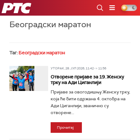
РТС
Београдски маратон
Таг:
Београдски маратон
УТОРАК, 28. ЈУЛ 2026, 11:42 -> 11:56
Отворене пријаве за 19. Женску
трку на Ади Циганлији
Пријаве за овогодишњу Женску трку,
која ће бити одржана 4. октобра на
Ади Циганлији, званично су
отворене...
Прочитај