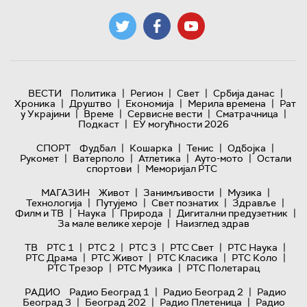
|
|
|
|
ВЕСТИ
Политика
Регион
Свет
Србија данас
|
|
|
|
Хроника
Друштво
Економија
Мерила времена
Рат
|
|
|
|
у Украјини
Време
Сервисне вести
Сматрачница
|
Подкаст
ЕУ могућности 2026
|
|
|
|
СПОРТ
Фудбал
Кошарка
Тенис
Одбојка
|
|
|
|
Рукомет
Ватерполо
Атлетика
Ауто-мото
Остали
|
спортови
Меморијал РТС
|
|
|
МАГАЗИН
Живот
Занимљивости
Музика
|
|
|
|
Технологијa
Путујемо
Свет познатих
Здравље
|
|
|
|
Филм и ТВ
Наука
Природа
Дигитални предузетник
|
За мале велике хероје
Наизглед здрав
|
|
|
|
|
ТВ
РТС 1
РТС 2
РТС 3
РТС Свет
РТС Наука
|
|
|
|
РТС Драма
РТС Живот
РТС Класика
РТС Коло
|
|
РТС Трезор
РТС Музика
РТС Полетарац
|
|
РАДИО
Радио Београд 1
Радио Београд 2
Радио
|
|
|
Београд 3
Београд 202
Радио Плетеница
Радио