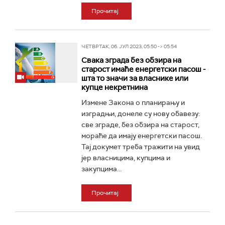
Прочитај
ЧЕТВРТАК, 06. ЈУЛ 2023, 05:50 -> 05:54
Свака зграда без обзира на
старост имаће енергетски пасош -
шта то значи за власнике или
купце некретнина
Измене Закона о планирању и
изградњи, донеле су нову обавезу:
све зграде, без обзира на старост,
мораће да имају енергетски пасош.
Тај докумет треба тражити на увид
јер власницима, купцима и
закупцима...
Прочитај