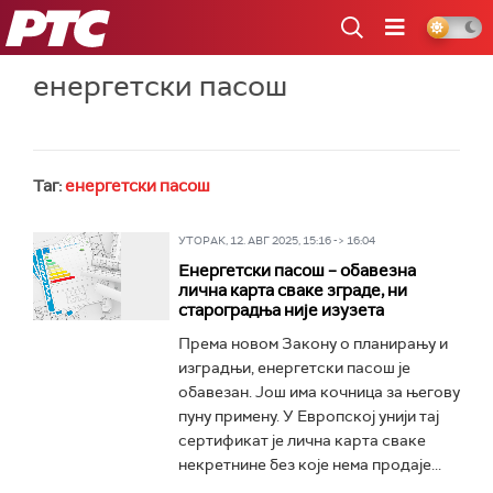
РТС
енергетски пасош
Таг:
енергетски пасош
УТОРАК, 12. АВГ 2025, 15:16 -> 16:04
Енергетски пасош – обавезна
лична карта сваке зграде, ни
староградња није изузета
Према новом Закону о планирању и
изградњи, енергетски пасош је
обавезан. Још има кочница за његову
пуну примену. У Европској унији тај
сертификат је лична карта сваке
некретнине без које нема продаје...