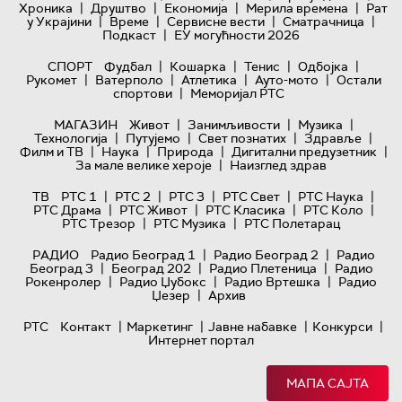
|
|
|
|
Хроника
Друштво
Економија
Мерила времена
Рат
|
|
|
|
у Украјини
Време
Сервисне вести
Сматрачница
|
Подкаст
ЕУ могућности 2026
|
|
|
|
СПОРТ
Фудбал
Кошарка
Тенис
Одбојка
|
|
|
|
Рукомет
Ватерполо
Атлетика
Ауто-мото
Остали
|
спортови
Меморијал РТС
|
|
|
МАГАЗИН
Живот
Занимљивости
Музика
|
|
|
|
Технологијa
Путујемо
Свет познатих
Здравље
|
|
|
|
Филм и ТВ
Наука
Природа
Дигитални предузетник
|
За мале велике хероје
Наизглед здрав
|
|
|
|
|
ТВ
РТС 1
РТС 2
РТС 3
РТС Свет
РТС Наука
|
|
|
|
РТС Драма
РТС Живот
РТС Класика
РТС Коло
|
|
РТС Трезор
РТС Музика
РТС Полетарац
|
|
РАДИО
Радио Београд 1
Радио Београд 2
Радио
|
|
|
Београд 3
Београд 202
Радио Плетеница
Радио
|
|
|
Рокенролер
Радио Џубокс
Радио Вртешка
Радио
|
Џезер
Архив
|
|
|
|
РТС
Контакт
Маркетинг
Јавне набавке
Конкурси
Интернет портал
МАПА САЈТА