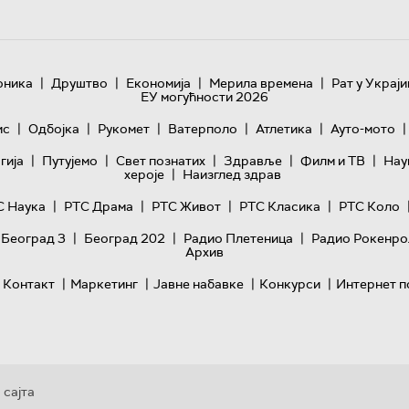
|
|
|
|
оника
Друштво
Економија
Мерила времена
Рат у Украји
ЕУ могућности 2026
|
|
|
|
|
|
ис
Одбојка
Рукомет
Ватерполо
Атлетика
Ауто-мото
|
|
|
|
|
гијa
Путујемо
Свет познатих
Здравље
Филм и ТВ
Нау
|
хероје
Наизглед здрав
|
|
|
|
С Наука
РТС Драма
РТС Живот
РТС Класика
РТС Коло
|
|
|
 Београд 3
Београд 202
Радио Плетеница
Радио Рокенро
Архив
|
|
|
|
Контакт
Маркетинг
Јавне набавке
Конкурси
Интернет п
 сајта