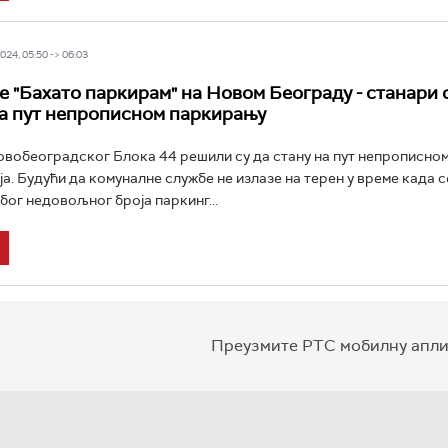
24, 05:50 -> 06:03
 "Бахато паркирам" на Новом Београду - станари
на пут непрописном паркирању
овобеоградског Блока 44 решили су да стану на пут непрописно
ја. Будући да комуналне службе не излазе на терен у време када с
бог недовољног броја паркинг...
Преузмите РТС мобилну апли