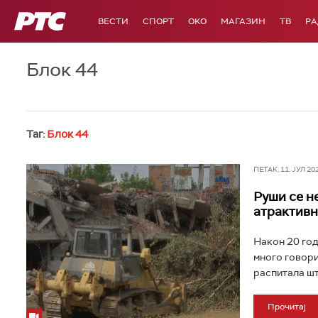
РТС
ВЕСТИ
СПОРТ
OKO
МАГАЗИН
ТВ
Р
Блок 44
Таг:
Блок 44
ПЕТАК, 11. ЈУЛ 202
Руши се н
атрактивн
Након 20 год
много говори
распитала шта
Прочитај