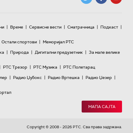
|
|
|
|
|
ни
Време
Сервисне вести
Сматрачница
Подкаст
|
Остали спортови
Меморијал РТС
|
|
|
ка
Природа
Дигитални предузетник
За мале велике
|
|
|
РТС Трезор
РТС Музика
РТС Полетарац
|
|
|
|
лер
Радио Џубокс
Радио Вртешка
Радио Џезер
ортал
МАПА САЈТА
Copyright © 2008 - 2026 РТС. Сва права задржана.