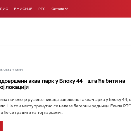
АДИО
ЕМИСИЈЕ
РТС
Остало
5, 05:51 -> 05:54
едовршени аква-парк у Блоку 44 – шта ће бити на
ој локацији
ина почело је рушење никада завршеног аква-парка у Блоку 44, о
ло. На том месту тренутно се налазе багери и радници. Екипа РТС
 ће се градити на тој парцели...