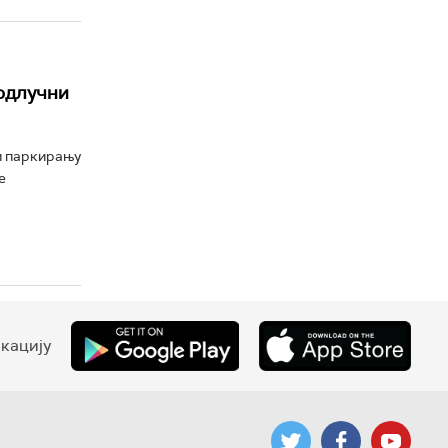
 одлучни
м паркирању
е
кацију