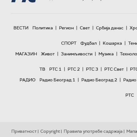
|
|
|
|
ВЕСТИ
Политика
Регион
Свет
Србија данас
Хр
|
|
СПОРТ
Фудбал
Кошарка
Тен
|
|
|
МАГАЗИН
Живот
Занимљивости
Музика
Техноло
|
|
|
|
ТВ
РТС 1
РТС 2
РТС 3
РТС Свет
РТ
|
|
РАДИО
Радио Београд 1
Радио Београд 2
Радио
РТС
Приватност
Copyright
Правила употребе садржаја
Мапа
|
|
|