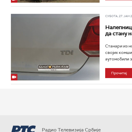
СУБОТА, 27. ЈАН 20
Налепнице
да стану 
Станари из н
својих комши
аутомобили з
Прочитај
Радио Телевизија Србије