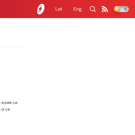
Lat
Eng
 коме се
-а се