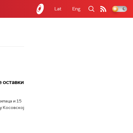
Lat
Eng
е оставки
илаца и 15
у Косовској