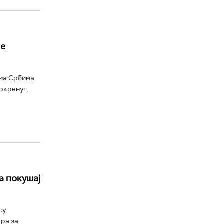
ле
ема Србима
окренут,
а покушај
у,
ра за