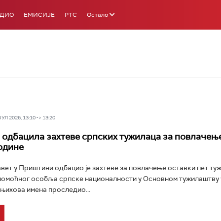
АДИО
ЕМИСИЈЕ
РТС
Остало
Л 2026, 13:10 -> 13:20
одбацила захтеве српских тужилаца за повлачењ
године
вет у Приштини одбацио је захтеве за повлачење оставки пет туж
помоћног особља српске националности у Основном тужилаштву 
њихова имена проследио...