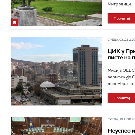
Митровици...
Прочитај
СРЕДА, 03. ДЕЦ 202
ЦИК у При
листе на 
Мисија ОЕБС-
верификује С
децембра, што
Прочитај
СРЕДА, 19. НОВ 202
Неуспео и