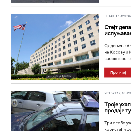
ПЕТАК, 17. ЈУЛ 202
Стејт деп
испуњава
Сједињене Ам
на Косову и М
саопштено је 
Прочитај
ЧЕТВРТАК, 16. ЈУЛ 
Троје уха
продаје т
Три особе ух
користећи фа