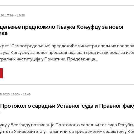
6, 17:34 -> 19:20
дељење предложило Гљаука Коњуфцу за новог
ика
окрет "Самоопредељење" предложиће министра спољних послова
аука Коњуфцу за новог председника, дан пред истек рока за изб
тралних институција у Приштини. Председница...
 2026, 12:35 -> 12:43
Протокол о сарадњи Уставног суда и Правног факу
и
уду у Београду потписан је Протокол о сарадњи тог суда Републи
лтета Универзитета у Приштини, са привременим седиштем у Ко