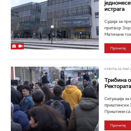
једномесе
истрага
Судија за пр
притвор Зора
Матичане ток
Прочитај
СУБОТА, 21. МАР 20
Трибина о
Ректората
Ситуација за
приштински З
Приштини са 
Прочитај