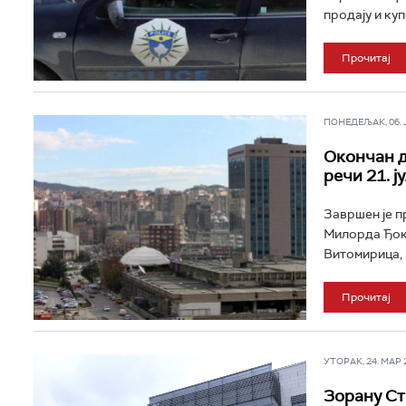
продају и ку
Прочитај
ПОНЕДЕЉАК, 06. ЈУ
Окончан д
речи 21. ј
Завршен је п
Милорда Ђоко
Витомирица, к
Прочитај
УТОРАК, 24. МАР 20
Зорану Ст