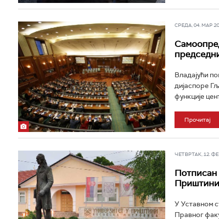
СРЕДА, 04. МАР 202
Самоопре
председн
Владајући п
дијаспоре Гљ
функције цен
Прочитај
ЧЕТВРТАК, 12. ФЕБ
Потписан 
Приштин
У Уставном с
Правног факу