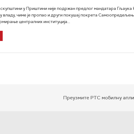
 скупштини у Приштини није подржан предлог мандатара Гљаука
 владу, чиме је пропао и други покушај покрета Самоопредељењ
мирање централних институција...
Преузмите РТС мобилну апли