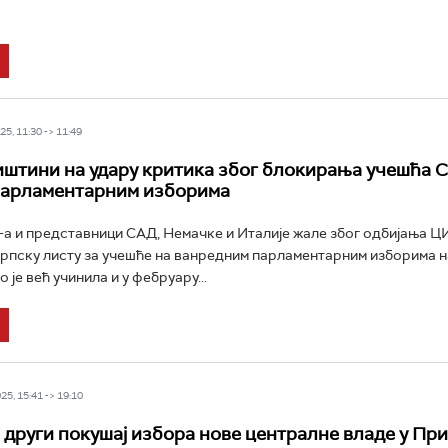
5, 11:30 -> 11:49
штини на удару критика због блокирања учешћа 
парламентарним изборима
а и представници САД, Немачке и Италије жале због одбијања Ц
рпску листу за учешће на ванредним парламентарним изборима н
 је већ учинила и у фебруару...
5, 15:41 -> 19:10
 други покушај избора нове централне владе у Пр