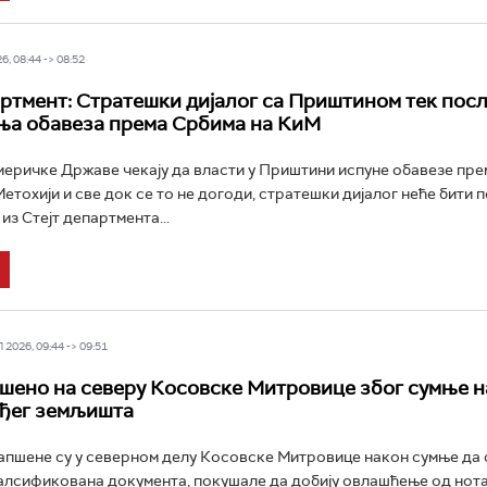
6, 08:44 -> 08:52
артмент: Стратешки дијалог са Приштином тек пос
ња обавеза према Србима на КиМ
еричке Државе чекају да власти у Приштини испуне обавезе пр
етохији и све док се то не догоди, стратешки дијалог неће бити п
из Стејт департмента...
2026, 09:44 -> 09:51
пшено на северу Косовске Митровице због сумње н
уђег земљишта
апшене су у северном делу Косовске Митровице након сумње да с
лсификована документа, покушале да добију овлашћење од нота