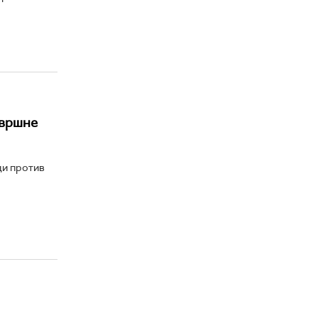
авршне
ди против