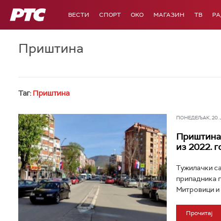
РТС
ВЕСТИ
СПОРТ
OKO
МАГАЗИН
ТВ
Р
Приштина
Таг:
Приштина
ПОНЕДЕЉАК, 20. ЈУ
Приштина 
из 2022. 
Тужилачки са
припадника 
Митровици и 
Прочитај