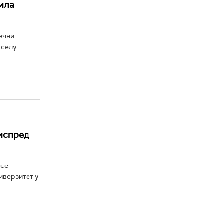
дила
ечни
 селу
 испред
 се
иверзитет у