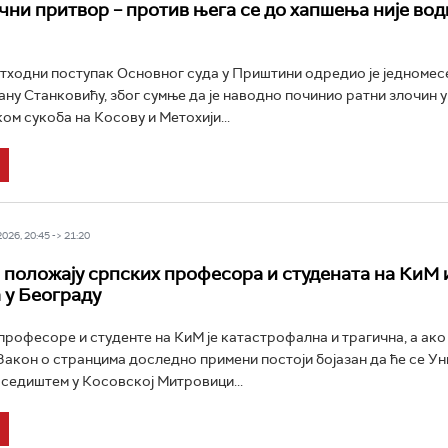
чни притвор – против њега се до хапшења није во
етходни поступак Основног суда у Приштини одредио је једномес
ну Станковићу, због сумње да је наводно починио ратни злочин у
ом сукоба на Косову и Метохији...
26, 20:45 -> 21:20
 положају српских професора и студената на КиМ
 у Београду
 професоре и студенте на КиМ је катастрофална и трагична, а ако
акон о странцима доследно примени постоји бојазан да ће се Ун
седиштем у Косовској Митровици...