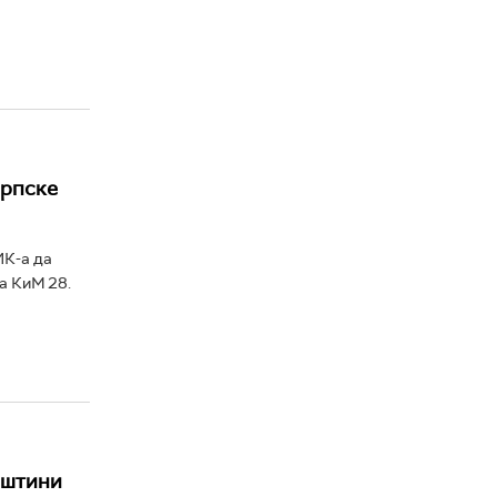
Српске
ИК-а да
а КиМ 28.
иштини