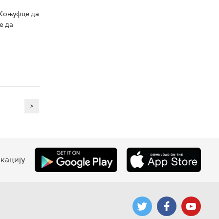
 Коњуфце да
е да
>
кацију