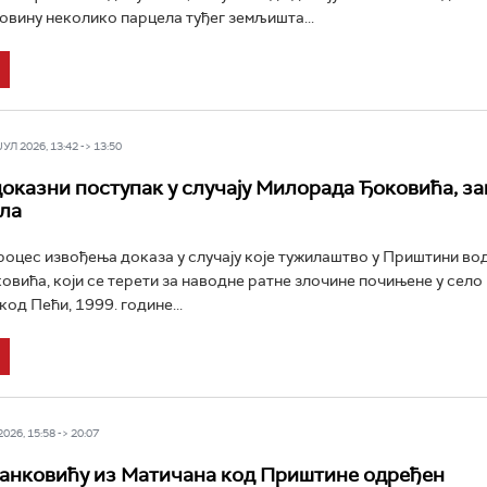
повину неколико парцела туђег земљишта...
Л 2026, 13:42 -> 13:50
оказни поступак у случају Милорада Ђоковића, з
ула
роцес извoђења доказа у случају које тужилаштво у Приштини во
вића, који се терети за наводне ратне злочине почињене у село
од Пећи, 1999. године...
26, 15:58 -> 20:07
анковићу из Матичана код Приштине одређен