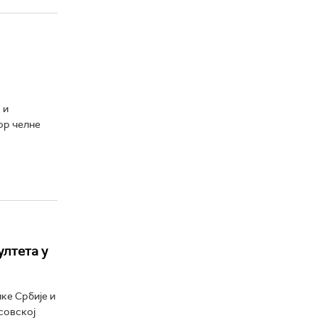
 и
ор челне
лтета у
ке Србије и
совској