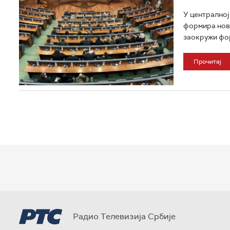
У централној
формира нову
заокружи фор
Прочитај
Радио Телевизија Србије