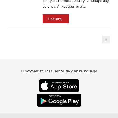
факултета одбацили су "Иницијативу
за спас Универзитета"...
Прочитај
>
Преузмите РТС мобилну апликацију