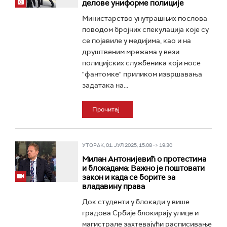
делове униформе полиције
Министарство унутрашњих послова
поводом бројних спекулација које су
се појавиле у медијима, као и на
друштвеним мрежама у вези
полицијских службеника који носе
"фантомке" приликом извршавања
задатака на...
Прочитај
УТОРАК, 01. ЈУЛ 2025, 15:08 -> 19:30
Милан Антонијевић о протестима
и блокадама: Важно је поштовати
закон и када се борите за
владавину права
Док студенти у блокади у више
градова Србије блокирају улице и
магистрале захтевајући расписивање