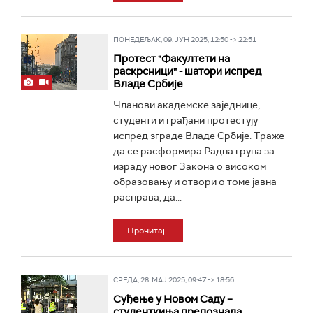
ПОНЕДЕЉАК, 09. ЈУН 2025, 12:50 -> 22:51
Протест "Факултети на
раскрсници" - шатори испред
Владе Србије
Чланови академске заједнице,
студенти и грађани протестују
испред зграде Владе Србије. Траже
да се расформира Радна група за
израду новог Закона о високом
образовању и отвори о томе јавна
расправа, да...
Прочитај
СРЕДА, 28. МАЈ 2025, 09:47 -> 18:56
Суђење у Новом Саду –
студенткиња препознала