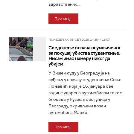
здравствених...
Прочитај
ПОНЕДЕЉАК, 08. СЕП 2025, 14:35 -> 18:07
Сведочење возача осумњиченог
за покушај убиства студенткиње:
Нисам имао намеру никог да
убијем
У Вишем суду у Београду је на
суђењу у случају студенткиње Соње
Поњавић, која је 16. јануара ове
године ударена аутомобилом током
блокада у Рузвелтовој улици у
Београду, окривљени возач
аутомобила Марко...
Прочитај