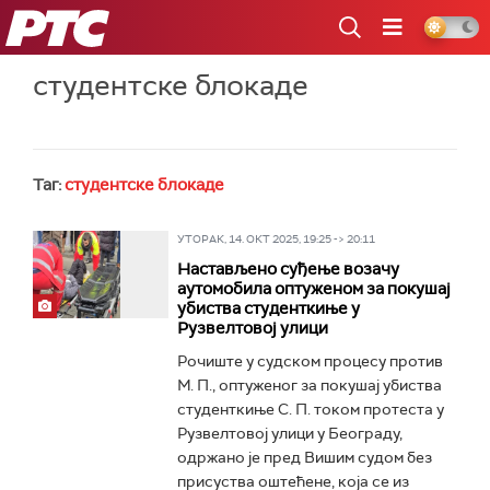
РТС
студентске блокаде
Таг:
студентске блокаде
УТОРАК, 14. ОКТ 2025, 19:25 -> 20:11
Настављено суђење возачу
аутомобила оптуженом за покушај
убиства студенткиње у
Рузвелтовој улици
Рочиште у судском процесу против
М. П., оптуженог за покушај убиства
студенткиње С. П. током протеста у
Рузвелтовој улици у Београду,
одржано је пред Вишим судом без
присуства оштећене, која се из