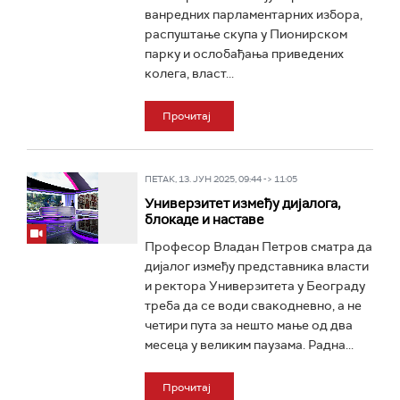
ванредних парламентарних избора,
распуштање скупа у Пионирском
парку и ослобађања приведених
колега, власт...
Прочитај
ПЕТАК, 13. ЈУН 2025, 09:44 -> 11:05
Универзитет између дијалога,
блокаде и наставе
Професор Владан Петров сматра да
дијалог између представника власти
и ректора Универзитета у Београду
треба да се води свакодневно, а не
четири пута за нешто мање од два
месеца у великим паузама. Радна...
Прочитај