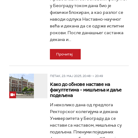
у Београду током дана био је
физички блокиран, а као разлог се
наводи одлука Наставно-научног
већа и декана да се одрже испитни
рокови. После данашњег састанка
декана и...
Прочитај
ПЕТАК, 23. МАЈ 2025, 20:48 -> 20:49
Како до обнове наставе на
факултетима – мишљења и даље
подељена
И неколико дана од предлога
Ректорског колегијума и декана
Универзитета у Београду да се
настави са наставом, мишљења су
подељена. Пленуми појединих