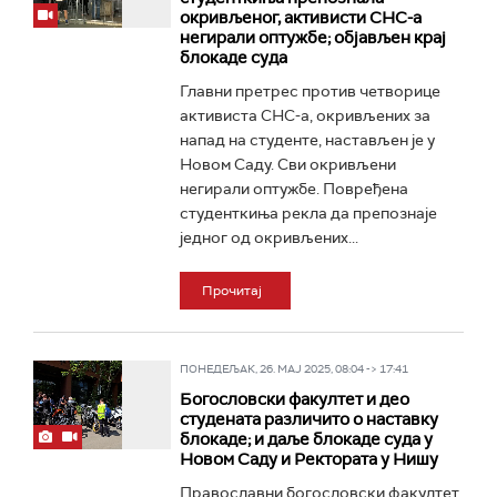
окривљеног, активисти СНС-а
негирали оптужбе; објављен крај
блокаде суда
Главни претрес против четворице
активиста СНС-а, окривљених за
напад на студенте, настављен је у
Новом Саду. Сви окривљени
негирали оптужбе. Повређена
студенткиња рекла да препознаје
једног од окривљених...
Прочитај
ПОНЕДЕЉАК, 26. МАЈ 2025, 08:04 -> 17:41
Богословски факултет и део
студената различито о наставку
блокаде; и даље блокаде суда у
Новом Саду и Ректората у Нишу
Православни богословски факултет