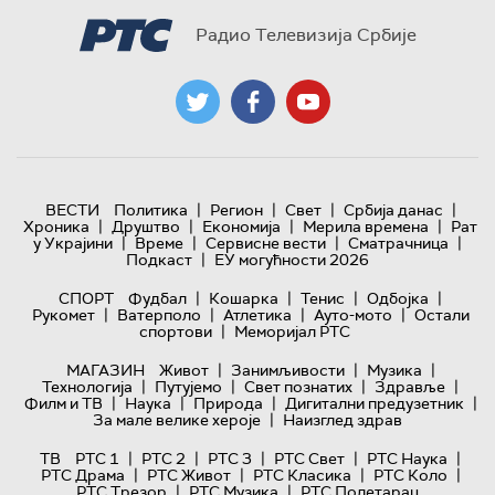
Радио Телевизија Србије
|
|
|
|
ВЕСТИ
Политика
Регион
Свет
Србија данас
|
|
|
|
Хроника
Друштво
Економија
Мерила времена
Рат
|
|
|
|
у Украјини
Време
Сервисне вести
Сматрачница
|
Подкаст
ЕУ могућности 2026
|
|
|
|
СПОРТ
Фудбал
Кошарка
Тенис
Одбојка
|
|
|
|
Рукомет
Ватерполо
Атлетика
Ауто-мото
Остали
|
спортови
Меморијал РТС
|
|
|
МАГАЗИН
Живот
Занимљивости
Музика
|
|
|
|
Технологијa
Путујемо
Свет познатих
Здравље
|
|
|
|
Филм и ТВ
Наука
Природа
Дигитални предузетник
|
За мале велике хероје
Наизглед здрав
|
|
|
|
|
ТВ
РТС 1
РТС 2
РТС 3
РТС Свет
РТС Наука
|
|
|
|
РТС Драма
РТС Живот
РТС Класика
РТС Коло
|
|
РТС Трезор
РТС Музика
РТС Полетарац