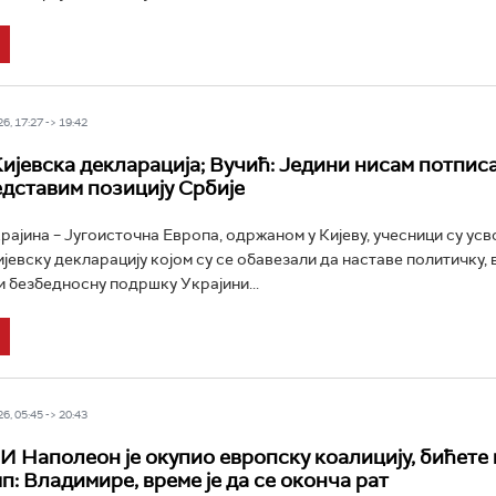
6, 17:27 -> 19:42
Кијевска декларација; Вучић: Једини нисам потпис
едставим позицију Србије
рајина – Југоисточна Европа, одржаном у Кијеву, учесници су усв
јевску декларацију којом су се обавезали да наставе политичку, в
и безбедносну подршку Украјини...
6, 05:45 -> 20:43
 И Наполеон је окупио европску коалицију, бићете 
п: Владимире, време је да се оконча рат