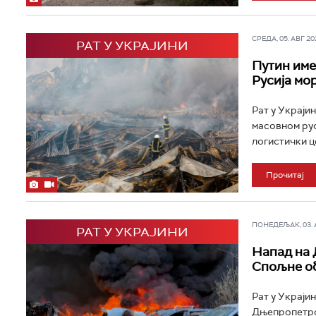
СРЕДА, 05. АВГ 202
РАТ У УКРАЈИНИ
Путин име
Русија мо
Рат у Украјин
масовном рус
логистички ц
Прочитај
ПОНЕДЕЉАК, 03. АВ
РАТ У УКРАЈИНИ
Напад на 
Спољне об
Рат у Украјин
Дњепропетров