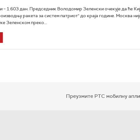
ни – 1.603 дан. Председник Володомир Зеленски очекује да ће Ки
роизводњу ракета за систем патриот" до краја године. Москва ни
ке Зеленском преко...
Преузмите РТС мобилну апли