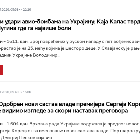
2026, 05:53 -> 22:26
и удари авио-бомбама на Украјину; Каја Калас тврд
утина где га највише боли
ни – 1611. дан. Број повређених у руском нападу с пет вођених ав
астао је на 25, међу којима је шесторо деце. У Славјанску је ра
дник Украјине Володимир...
2026, 05:40 -> 16:06
 Одобрен нови састав владе премијера Сергеја Кор
 видимо изгледе за скори наставак преговора
ни – 1.604 дан. Врховна рада Украјине подржала је предлог новог
ргеја Корецког за именовање новог састава владе. Портпарол р
Дмитриј Песков изјавио...