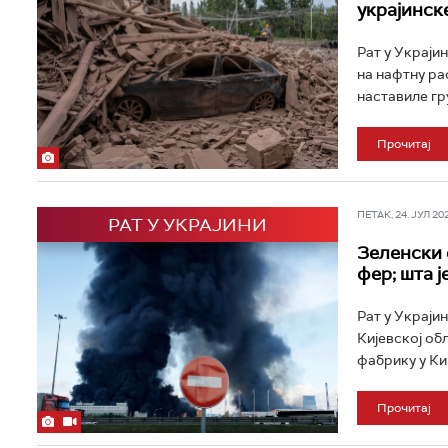
украјинск
Рат у Украји
на нафтну ра
наставиле гр
Прочитај
ПЕТАК, 24. ЈУЛ 202
РАТ У УКРАЈИНИ
Зеленски 
фер; шта ј
Рат у Украјин
Кијевској обл
фабрику у Кир
Прочитај