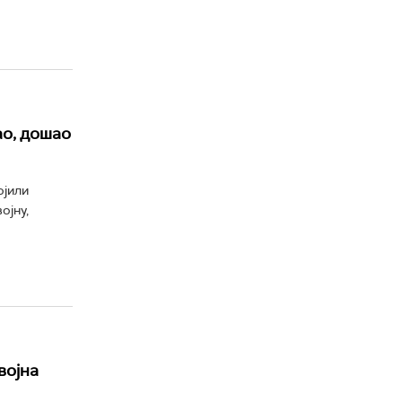
ао, дошао
ојили
ојну,
војна