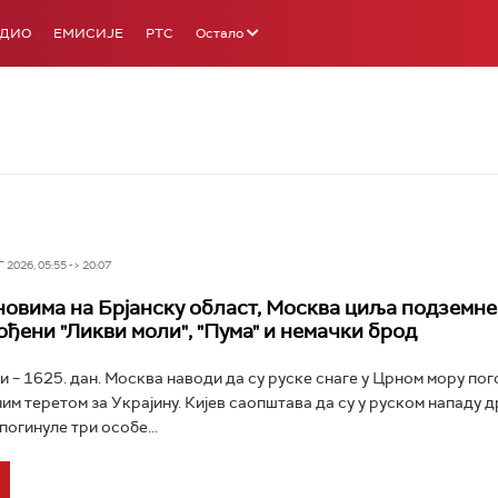
АДИО
ЕМИСИЈЕ
РТС
Остало
2026, 05:55 -> 20:07
новима на Брјанску област, Москва циља подземне
ођени "Ликви моли", "Пума" и немачки брод
ни – 1625. дан. Москва наводи да су руске снаге у Црном мору по
ним теретом за Украјину. Кијев саопштава да су у руском нападу 
погинуле три особе...