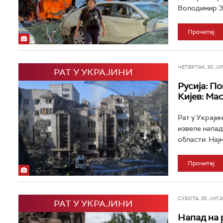
Володимир Зе
Прочитај
ЧЕТВРТАК, 30. ЈУЛ 
РАТ У УКРАЈИНИ
Русија: П
Кијев: Ма
Рат у Украји
извеле напад
области. Нај
Прочитај
СУБОТА, 25. ЈУЛ 20
РАТ У УКРАЈИНИ
Напад на 