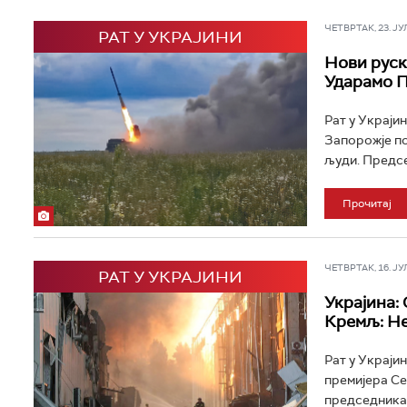
ЧЕТВРТАК, 23. ЈУЛ 
РАТ У УКРАЈИНИ
Нови руск
Ударамо П
Рат у Украји
Запорожје пор
људи. Предсе
Прочитај
ЧЕТВРТАК, 16. ЈУЛ 
РАТ У УКРАЈИНИ
Украјина:
Кремљ: Не
Рат у Украји
премијера Се
председника 