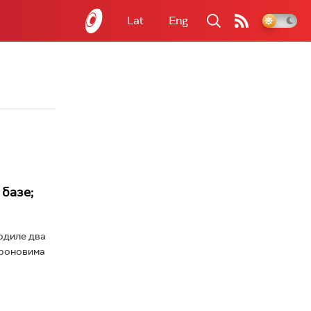
Lat
Eng
 базе;
годиле два
дроновима