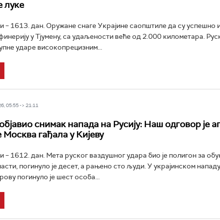
е луке
ни – 1613. дан. Оружане снаге Украјине саопштиле да су успешно 
финерију у Тјумену, са удаљености веће од 2.000 километара. Руск
упне ударе високопрецизним...
6, 05:55 -> 21:11
објавио снимак напада на Русију: Наш одговор је 
е Москва гађала у Кијеву
и – 1612. дан. Мета руског ваздушног удара био је полигон за обу
асти, погинуло је десет, а рањено сто људи. У украјинском нападу
ову погинуло је шест особа...