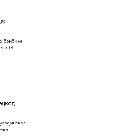
и:
ио-бомби на
њено 14
ецког;
 украјинског
уског