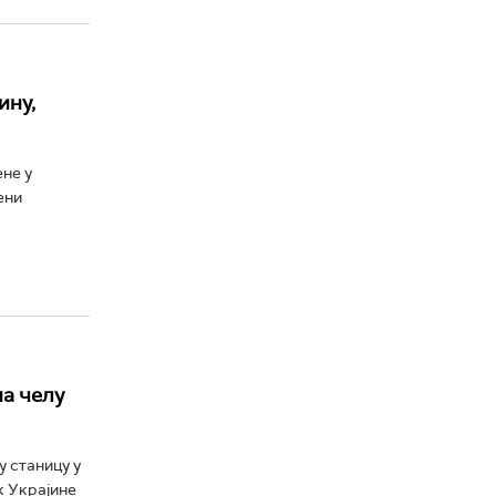
ину,
ене у
ени
на челу
у станицу у
к Украјине