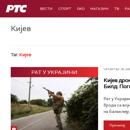
РТС
ВЕСТИ
СПОРТ
OKO
МАГАЗИН
ТВ
Р
Кијев
Таг:
Кијев
ЧЕТВРТАК, 06. АВГ 
РАТ У УКРАЈИНИ
Кијев дро
Билд: Пог
Рат у Украји
брода са вој
на Балаклију 
Прочитај