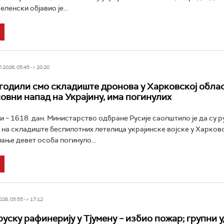
ленски објавио је...
2026, 05:45 -> 20:20
огодили смо складиште дронова у Харковској облас
совни напад на Украјину, има погинулих
ни – 1618. дан. Министарство одбране Русије саопштило је да су р
 на складиште беспилотних летелица украјинске војске у Харков
мање девет особа погинуло...
26, 05:55 -> 17:12
руску рафинерију у Тјумену – избио пожар; групни 