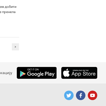
јев добити
је пренела
>
кацију