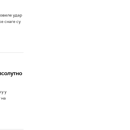
извеле удар
е снаге су
апсолутно
ку у
 на