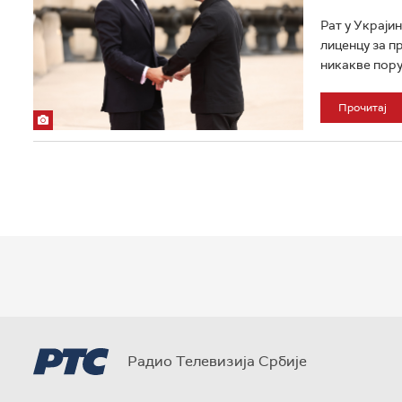
Рат у Украји
лиценцу за п
никакве пору
Прочитај
Радио Телевизија Србије