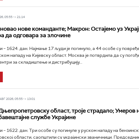
6, 05:55 -> 21:14
новао нове команданте; Макрон: Остајемо уз Украј
ра да одговара за злочине
и – 1624. дан. Најмање 17 људи је погинуло, а 44 особе су повређ
ком нападу на Кијевску област. Москва је потврдила да су погођ
ентри за складиштење и дистрибуцију...
Г 2026, 05:55 -> 13:01
Дњепропетровску област, троје страдалo; Умеров 
авештајне службе Украјине
и – 1622. дан. Три особе су погинуле у руском нападу на бензинск
ској области, саопштили су украјински званичници. Председни