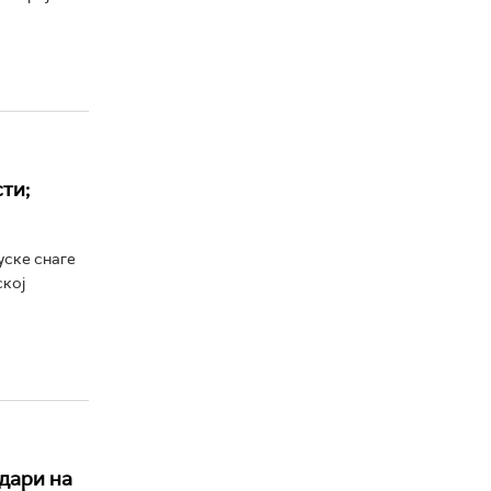
ти;
уске снаге
ској
удари на