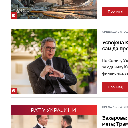
Прочитај
СРЕДА, 15. ЈУЛ 202
Усвојена 
сам да пр
На Самиту Ук
заједничку Ки
финансијску 
Прочитај
СРЕДА, 15. ЈУЛ 202
РАТ У УКРАЈИНИ
Захарова:
мета; Трам