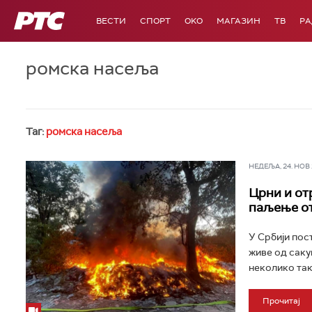
РТС
ВЕСТИ
СПОРТ
OKO
МАГАЗИН
ТВ
Р
ромска насеља
Таг:
ромска насеља
НЕДЕЉА, 24. НОВ 2
Црни и от
паљење от
У Србији пос
живе од саку
неколико так
Прочитај