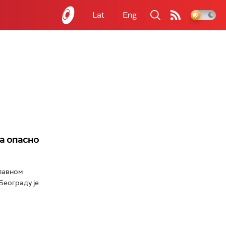
Lat
Eng
за опасно
главном
Београду је