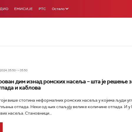
АДИО
ЕМИСИЈЕ
РТС
Остало
024, 05:50 -> 05:50
рован дим изнад ромских насеља – шта је решење 
пада и каблова
тоји више стотина неформалних ромских насеља у којима људи у
пљања отпада. Неки од њих спаљују велике количине отпада. И у 
вих насеља. Становници...