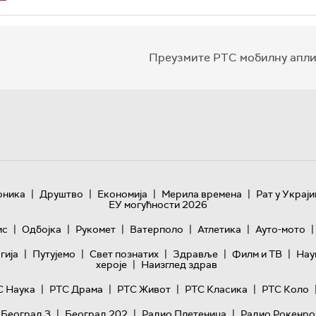
Преузмите РТС мобилну апли
|
|
|
|
оника
Друштво
Економија
Мерила времена
Рат у Украји
ЕУ могућности 2026
|
|
|
|
|
|
ис
Одбојка
Рукомет
Ватерполо
Атлетика
Ауто-мото
|
|
|
|
|
гијa
Путујемо
Свет познатих
Здравље
Филм и ТВ
Нау
|
хероје
Наизглед здрав
|
|
|
|
С Наука
РТС Драма
РТС Живот
РТС Класика
РТС Коло
|
|
|
 Београд 3
Београд 202
Радио Плетеница
Радио Рокенро