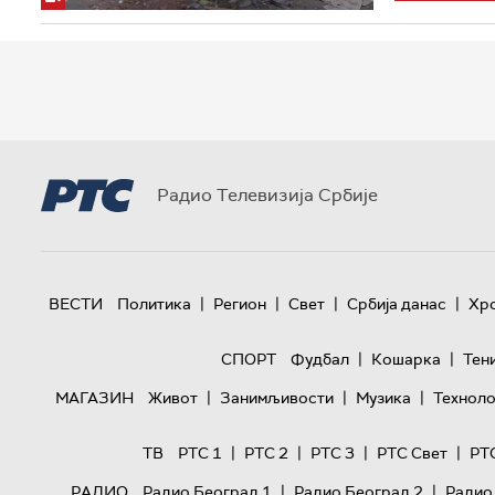
Радио Телевизија Србије
|
|
|
|
ВЕСТИ
Политика
Регион
Свет
Србија данас
Хр
|
|
СПОРТ
Фудбал
Кошарка
Тен
|
|
|
МАГАЗИН
Живот
Занимљивости
Музика
Техноло
|
|
|
|
ТВ
РТС 1
РТС 2
РТС 3
РТС Свет
РТ
|
|
РАДИО
Радио Београд 1
Радио Београд 2
Радио