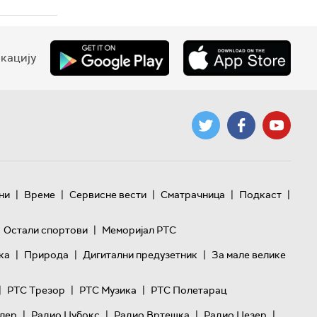
кацију
|
|
|
|
|
ни
Време
Сервисне вести
Сматрачница
Подкаст
|
Остали спортови
Меморијал РТС
|
|
|
ка
Природа
Дигитални предузетник
За мале велике
|
|
|
РТС Трезор
РТС Музика
РТС Полетарац
|
|
|
|
лер
Радио Џубокс
Радио Вртешка
Радио Џезер