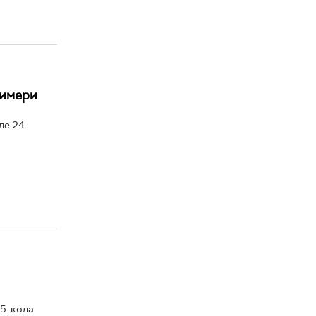
римери
ле 24
5. кола