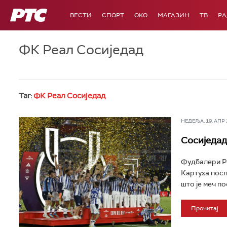
РТС
ВЕСТИ
СПОРТ
OKO
МАГАЗИН
ТВ
Р
ФК Реал Сосиједад
Таг:
ФК Реал Сосиједад
НЕДЕЉА, 19. АПР 2
Сосиједад
Фудбалери Ре
Картуха посл
што је меч по
Прочитај