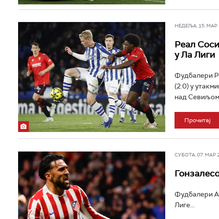
НЕДЕЉА, 15. МАР 2
Реал Соси
у Ла Лиги
Фудбалери Ре
(2:0) у утакм
над Севиљом 
Прочитај
СУБОТА, 07. МАР 20
Гонзалесо
Фудбалери Ат
Лиге...