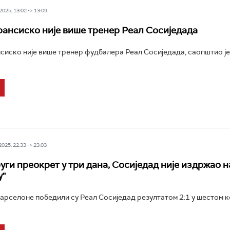
025, 13:02 -> 13:09
ансиско није више тренер Реал Сосиједада
иско није више тренер фудбалера Реал Сосиједада, саопштио ј
25, 22:33 -> 23:03
уги преокрет у три дана, Сосиједад није издржао н
у"
рселоне победили су Реал Сосиједад резултатом 2:1 у шестом к