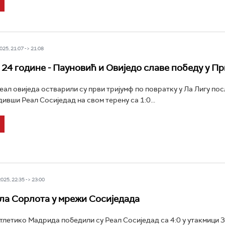
25, 21:07 -> 21:08
 24 године - Пауновић и Овиједо славе победу у П
ал овиједа остварили су први тријумф по повратку у Ла Лигу пос
ивши Реал Сосиједад на свом терену са 1:0...
25, 22:35 -> 23:00
ла Сорлота у мрежи Сосиједада
летико Мадрида победили су Реал Сосиједад са 4:0 у утакмици 3