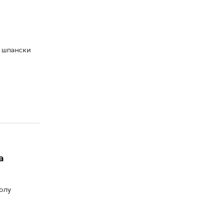
е шпански
а
олу