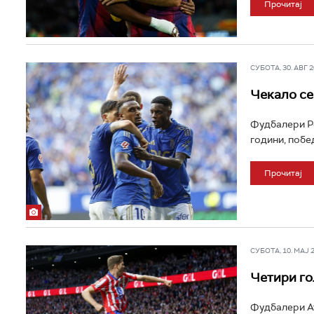
Прочитај
СУБОТА, 30. АВГ 20
Чекало се
Фудбалери Ре
години, побед
Прочитај
СУБОТА, 10. МАЈ 20
Четири го
Фудбалери Ат