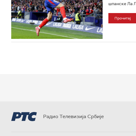
шпанске Ла Ли
Прочитај
Радио Телевизија Србије