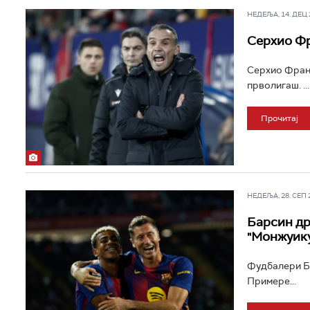
НЕДЕЉА, 14. ДЕЦ 2
Серхио Фр
Серхио Франс
прволигаш. ...
Прочитај
НЕДЕЉА, 28. СЕП 20
Барсин др
"Монжуик
Фудбалери Ба
Примере...