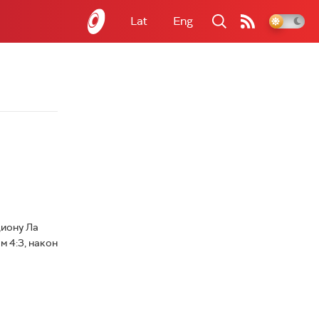
Lat
Eng
диону Ла
 4:3, након