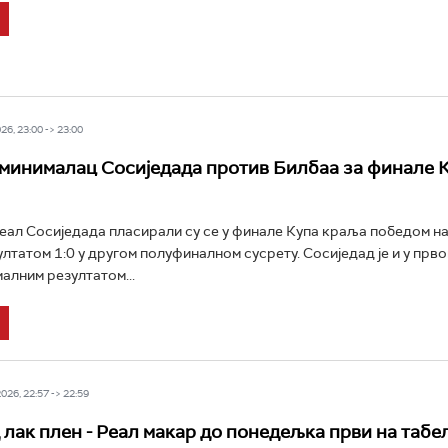
6, 23:00 -> 23:00
 минималац Сосиједада против Билбаа за финале 
ал Сосиједада пласирали су се у финале Купа краља победом на
лтатом 1:0 у другом полуфиналном сусрету. Сосиједад је и у прво
алним резултатом...
26, 22:57 -> 22:59
 лак плен - Реал макар до понедељка први на табе