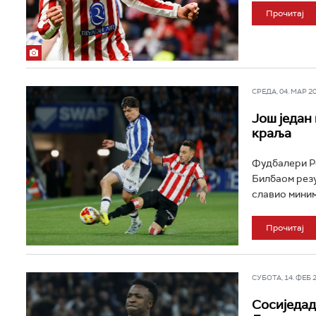
Прочитај
СРЕДА, 04. МАР 202
Још један
краља
Фудбалери Ре
Билбаом резу
славио миним
Прочитај
СУБОТА, 14. ФЕБ 20
Сосиједад