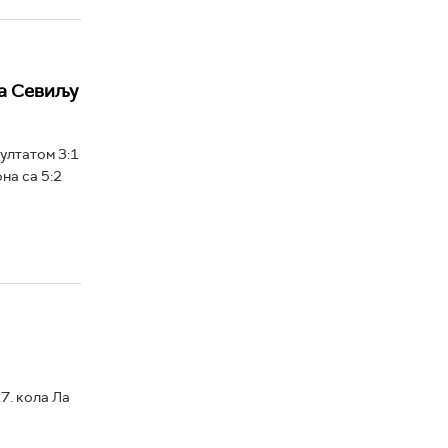
а Севиљу
ултатом 3:1
на са 5:2
7. кола Ла