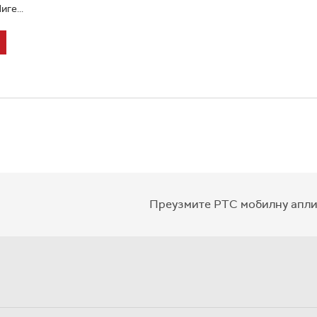
ге...
Преузмите РТС мобилну апли