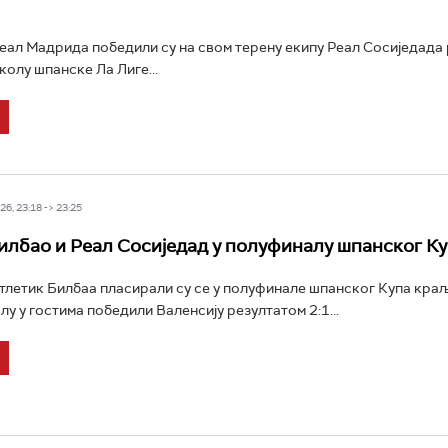
ал Мадрида победили су на свом терену екипу Реал Сосиједада
. колу шпанске Ла Лиге...
6, 23:18 -> 23:25
илбао и Реал Сосиједад у полуфиналу шпанског К
летик Билбаа пласирали су се у полуфинале шпанског Купа краљ
лу у гостима победили Валенсију резултатом 2:1...