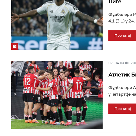
Лиге
Фудбалери Ре
4:1 (3:1) у 24
Прочитај
СРЕДА, 04. ФЕБ 202
Атлетик Б
Фудбалери Ат
у четвртфина
Прочитај