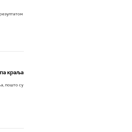
 резултатом
упа краља
а, пошто су