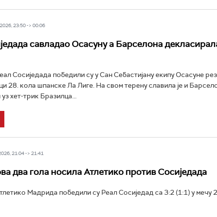
026, 23:50 -> 00:06
једада савладао Осасуну а Барселона декласирал
ал Сосиједада победили су у Сан Себастијану екипу Осасуне рез
ици 28. кола шпанске Ла Лиге. На свом терену славила је и Барсело
уз хет-трик Бразилца...
26, 21:04 -> 21:41
ва два гола носила Атлетико против Сосиједада
летико Мадрида победили су Реал Сосиједад са 3:2 (1:1) у мечу 2