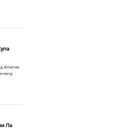
Купа
д Атлетик
м мечу
ли Ла