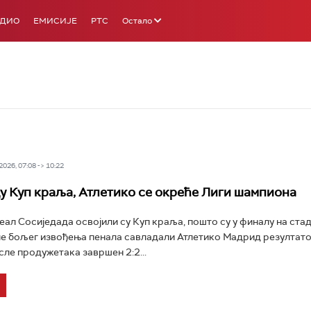
АДИО
ЕМИСИЈЕ
РТС
Остало
026, 07:08 -> 10:22
у Куп краља, Атлетико се окреће Лиги шампиона
ал Сосиједада освојили су Куп краља, пошто су у финалу на ста
е бољег извођења пенала савладали Атлетико Мадрид резултатом
сле продужетака завршен 2:2...